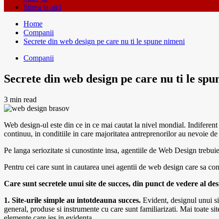
Stirea ta aici
Home
Companii
Secrete din web design pe care nu ti le spune nimeni
Companii
Secrete din web design pe care nu ti le sp
3 min read
Web design-ul este din ce in ce mai cautat la nivel mondial. Indiferen
continuu, in conditiile in care majoritatea antreprenorilor au nevoie de 
Pe langa seriozitate si cunostinte insa, agentiile de Web Design trebuie
Pentru cei care sunt in cautarea unei agentii de web design care sa cons
Care sunt secretele unui site de succes, din punct de vedere al de
1. Site-urile simple au intotdeauna succes.
Evident, designul unui sit
general, produse si instrumente cu care sunt familiarizati. Mai toate sit
elemente care ies in evidenta.