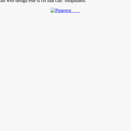
din web design este si cel mai clar: Simplitatea.
Save