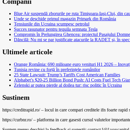
Companii
Blue Air suspendă zborurile pe ruta Timişoara-Iaşi-Cluj, din cau
Unde se deschide primul magazin Primark din România
Tensiunile din Ucraina scumpesc petrolul
Succes rasunator pentru tequila semnata Tesla
Compromis în Prelungirea Ghencea: proiectul Pasajului Domneşti 
Dăncilă: Nu mi se par justificate atacurile la RADET şi, în speci
Ultimele articole
Orange România: 690 milioane euro venituri H1 2026 – Inovație
Tunisia revine cu forță în preferințele românilor
25 State Lawsuit: Trump’s Tariffs Cost American Families
Alphabet’s $20-25 Billion Bond Push: AI Costs Fuel Tech Gian
Zelenski ar putea pierde al doilea tur: risc politic în Ucraina
Sustinem
https://creditrapid.ro/ – locul in care compari creditele ifn foarte rapid s
https://curbnr.ro/ – platforma in care gasesti cursul valutelor importante (
Suntem mereu deschiși la feedback și sugestii: contact [@] voxcapital