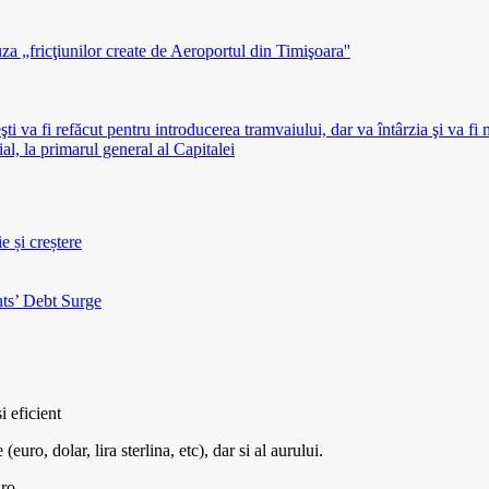
za „fricţiunilor create de Aeroportul din Timişoara''
va fi refăcut pentru introducerea tramvaiului, dar va întârzia şi va fi
al, la primarul general al Capitalei
 și creștere
ts’ Debt Surge
i eficient
euro, dolar, lira sterlina, etc), dar si al aurului.
.ro