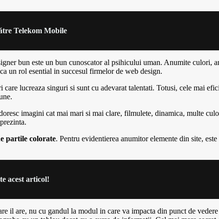
către Telekom Mobile
igner bun este un bun cunoscator al psihicului uman. Anumite culori, a
a un rol esential in succesul firmelor de web design.
 care lucreaza singuri si sunt cu adevarat talentati. Totusi, cele mai efi
bune.
 doresc imagini cat mai mari si mai clare, filmulete, dinamica, multe culor
 prezinta.
e partile colorate
. Pentru evidentierea anumitor elemente din site, est
e acest articol!
 care il are, nu cu gandul la modul in care va impacta din punct de vedere