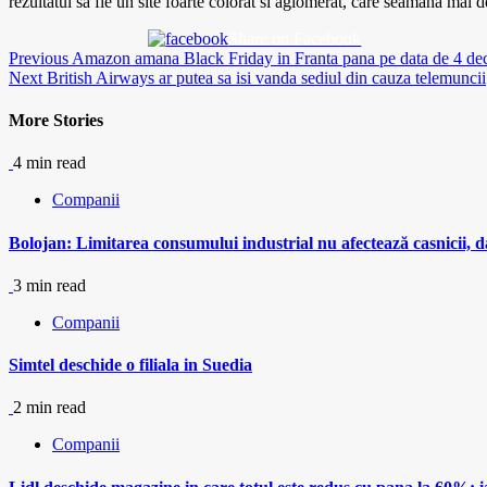
rezultatul sa fie un site foarte colorat si aglomerat, care seamana mai 
Share on Facebook
Continue
Previous
Amazon amana Black Friday in Franta pana pe data de 4 de
Next
British Airways ar putea sa isi vanda sediul din cauza telemuncii
Reading
More Stories
4 min read
Companii
Bolojan: Limitarea consumului industrial nu afectează casnicii, da
3 min read
Companii
Simtel deschide o filiala in Suedia
2 min read
Companii