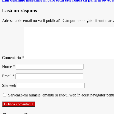
Lidl deschide magazine in care totul este redus cu pana la 60%: ia
Lasă un răspuns
Adresa ta de email nu va fi publicată.
Câmpurile obligatorii sunt marc
Comentariu
*
Nume
*
Email
*
Site web
Salvează-mi numele, emailul și site-ul web în acest navigator pent