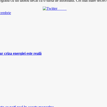
degraba cu un tablou decat cu o sursa de informatii. Cel mai mare secret 
Tweet
cembrie
r criza energiei este reală