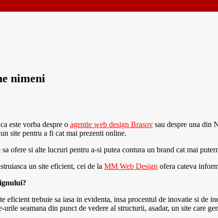
une nimeni
t ca este vorba despre o
agentie web design Brasov
sau despre una din Ne
un site pentru a fi cat mai prezenti online.
 sa ofere si alte lucruri pentru a-si putea contura un brand cat mai putern
truiasca un site eficient, cei de la
MM Web Design
ofera cateva informa
signului?
e eficient trebuie sa iasa in evidenta, insa procentul de inovatie si de 
e-urile seamana din punct de vedere al structurii, asadar, un site care ge