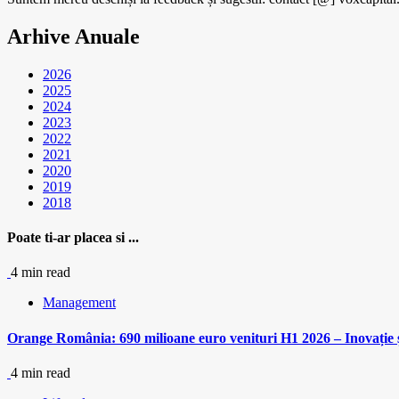
Arhive Anuale
2026
2025
2024
2023
2022
2021
2020
2019
2018
Poate ti-ar placea si ...
4 min read
Management
Orange România: 690 milioane euro venituri H1 2026 – Inovație ș
4 min read