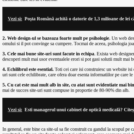
Vezi si:
Poşta Română achită o datorie de 1,3 milioane de lei 
2. Web design-ul se bazeaza foarte mult pe psihologie
. Un web des
omului si il pot convinge sa cumpere. Tocmai de aceea, psihologia joac
3. Cele mai bune site-uri sunt facute in echipa
. Exista web designeri
descoperi mult mai usor eventualele erori si pot gasi solutii mult mai 
4. Echilibrul este esential.
Toti cei care isi construiesc un website isi
uri sunt cele echilibrate, care ofera doar esenta informatiilor pe care le
5. Cu cat este mai mult alb in site, cu atat sunt evidentiate mai bin
mai de succes site-uri sunt compuse in proportie de 80-90% din alb.
Vezi si:
Esti managerul unui cabinet de optică medicală? Citeșt
In general, este bine ca site-ul sa fie construit cu gandul la scopul pe