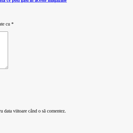
ta ce poti gasi in aceste magazine
ate cu
*
ru data viitoare când o să comentez.