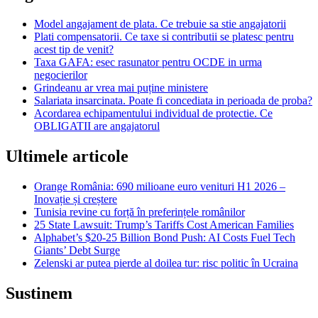
Model angajament de plata. Ce trebuie sa stie angajatorii
Plati compensatorii. Ce taxe si contributii se platesc pentru
acest tip de venit?
Taxa GAFA: esec rasunator pentru OCDE in urma
negocierilor
Grindeanu ar vrea mai puține ministere
Salariata insarcinata. Poate fi concediata in perioada de proba?
Acordarea echipamentului individual de protectie. Ce
OBLIGATII are angajatorul
Ultimele articole
Orange România: 690 milioane euro venituri H1 2026 –
Inovație și creștere
Tunisia revine cu forță în preferințele românilor
25 State Lawsuit: Trump’s Tariffs Cost American Families
Alphabet’s $20-25 Billion Bond Push: AI Costs Fuel Tech
Giants’ Debt Surge
Zelenski ar putea pierde al doilea tur: risc politic în Ucraina
Sustinem