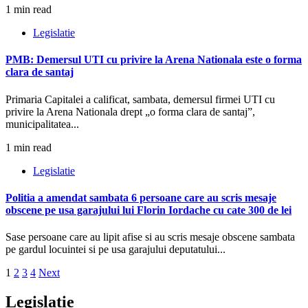
1 min read
Legislatie
PMB: Demersul UTI cu privire la Arena Nationala este o forma
clara de santaj
Primaria Capitalei a calificat, sambata, demersul firmei UTI cu
privire la Arena Nationala drept „o forma clara de santaj”,
municipalitatea...
1 min read
Legislatie
Politia a amendat sambata 6 persoane care au scris mesaje
obscene pe usa garajului lui Florin Iordache cu cate 300 de lei
Sase persoane care au lipit afise si au scris mesaje obscene sambata
pe gardul locuintei si pe usa garajului deputatului...
Paginație
1
2
3
4
Next
articole
Legislatie