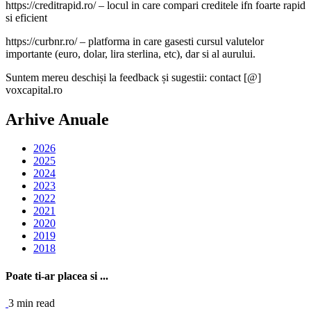
https://creditrapid.ro/ – locul in care compari creditele ifn foarte rapid
si eficient
https://curbnr.ro/ – platforma in care gasesti cursul valutelor
importante (euro, dolar, lira sterlina, etc), dar si al aurului.
Suntem mereu deschiși la feedback și sugestii: contact [@]
voxcapital.ro
Arhive Anuale
2026
2025
2024
2023
2022
2021
2020
2019
2018
Poate ti-ar placea si ...
3 min read