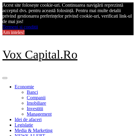
Acest site folosește cookie-uri. Continuarea navigării reprezintă
acceptul dvs. pentru această folosință. Pentru mai multe detalii
privind gestionarea preferințelor privind cookie-uri, verificati link-ul
de mai jos!
Termeni si conditii
Am inteles!
Skip
Vox Capital.Ro
to
content
Primary
Menu
Economie
Banci
Companii
Imobiliare
Investitii
Management
Idei de afaceri
Legislatie
Media & Marketing
NEWS ALERT