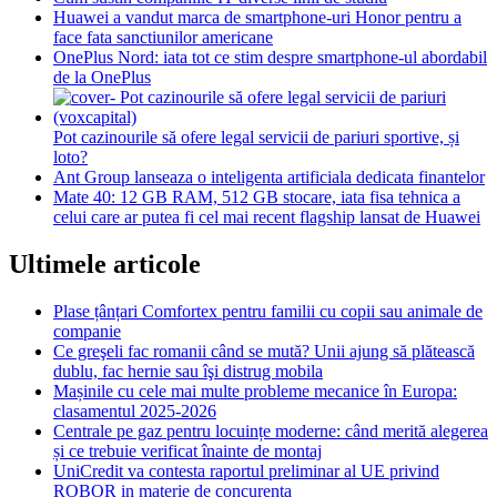
Huawei a vandut marca de smartphone-uri Honor pentru a
face fata sanctiunilor americane
OnePlus Nord: iata tot ce stim despre smartphone-ul abordabil
de la OnePlus
Pot cazinourile să ofere legal servicii de pariuri sportive, și
loto?
Ant Group lanseaza o inteligenta artificiala dedicata finantelor
Mate 40: 12 GB RAM, 512 GB stocare, iata fisa tehnica a
celui care ar putea fi cel mai recent flagship lansat de Huawei
Ultimele articole
Plase țânțari Comfortex pentru familii cu copii sau animale de
companie
Ce greşeli fac romanii când se mută? Unii ajung să plătească
dublu, fac hernie sau îşi distrug mobila
Mașinile cu cele mai multe probleme mecanice în Europa:
clasamentul 2025-2026
Centrale pe gaz pentru locuințe moderne: când merită alegerea
și ce trebuie verificat înainte de montaj
UniCredit va contesta raportul preliminar al UE privind
ROBOR in materie de concurenta