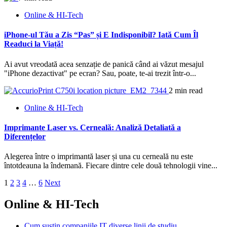
Online & HI-Tech
iPhone-ul Tău a Zis “Pas” și E Indisponibil? Iată Cum Îl
Readuci la Viață!
Ai avut vreodată acea senzație de panică când ai văzut mesajul
"iPhone dezactivat" pe ecran? Sau, poate, te-ai trezit într-o...
2 min read
Online & HI-Tech
Imprimante Laser vs. Cerneală: Analiză Detaliată a
Diferențelor
Alegerea între o imprimantă laser și una cu cerneală nu este
întotdeauna la îndemană. Fiecare dintre cele două tehnologii vine...
Paginație
1
2
3
4
…
6
Next
articole
Online & HI-Tech
Cum sustin companiile IT diverse linii de studiu