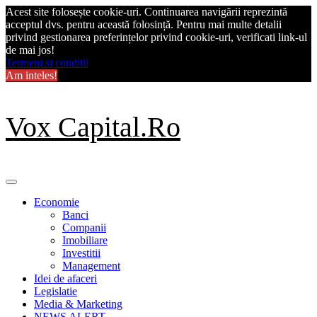
Acest site folosește cookie-uri. Continuarea navigării reprezintă
acceptul dvs. pentru această folosință. Pentru mai multe detalii
privind gestionarea preferințelor privind cookie-uri, verificati link-ul
de mai jos!
Termeni si conditii
Am inteles!
Skip
Vox Capital.Ro
to
content
Primary
Menu
Economie
Banci
Companii
Imobiliare
Investitii
Management
Idei de afaceri
Legislatie
Media & Marketing
NEWS ALERT