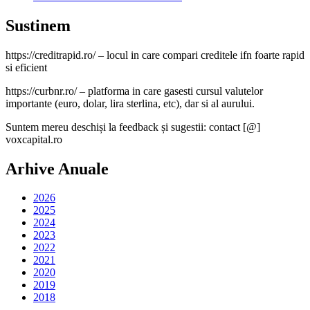
Sustinem
https://creditrapid.ro/ – locul in care compari creditele ifn foarte rapid
si eficient
https://curbnr.ro/ – platforma in care gasesti cursul valutelor
importante (euro, dolar, lira sterlina, etc), dar si al aurului.
Suntem mereu deschiși la feedback și sugestii: contact [@]
voxcapital.ro
Arhive Anuale
2026
2025
2024
2023
2022
2021
2020
2019
2018