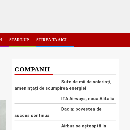
H
START-UP
STIREA TA AICI
COMPANII
Sute de mii de salariați,
amenințați de scumpirea energiei
ITA Airways, noua Alitalia
Dacia: povestea de
succes continua
Airbus se așteaptă la