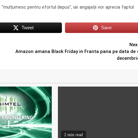
“mulțumesc pentru efortul depus”, iar angajații vor aprecia faptul
Tweet
Save
Nex
Amazon amana Black Friday in Franta pana pe data de 
decembri
2 min read