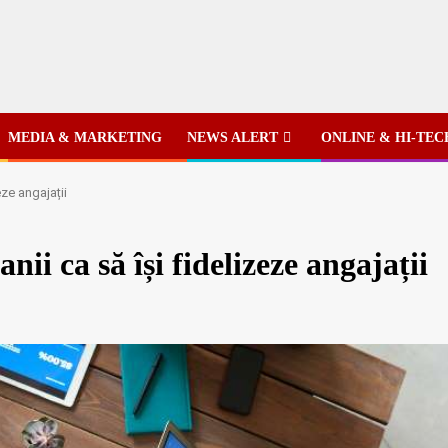
MEDIA & MARKETING
NEWS ALERT
ONLINE & HI-TEC
eze angajații
ii ca să își fidelizeze angajații