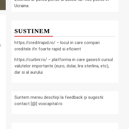
Ucraina
SUSTINEM
https://creditrapid.ro/ – locul in care compari
i
creditele ifn foarte rapid si eficient
https://curbnr.ro/ – platforma in care gasesti cursul
valutelor importante (euro, dolar, lira sterlina, etc),
dar si al aurului.
Suntem mereu deschiși la feedback și sugestii:
contact [@] voxcapital.ro