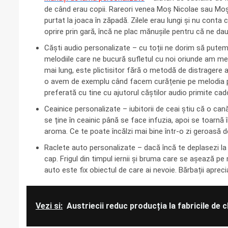
de când erau copii. Rareori venea Moș Nicolae sau Mo
purtat la joaca în zăpadă. Zilele erau lungi și nu conta
oprire prin gară, încă ne plac mănușile pentru că ne da
Căști audio personalizate – cu toții ne dorim să pute
melodiile care ne bucură sufletul cu noi oriunde am mer
mai lung, este plictisitor fără o metodă de distragere 
o avem de exemplu când facem curățenie pe melodia p
preferată cu tine cu ajutorul căștilor audio primite cad
Ceainice personalizate – iubitorii de ceai știu că o ca
se ține în ceainic până se face infuzia, apoi se toarnă 
aroma. Ce te poate încălzi mai bine într-o zi geroasă 
Raclete auto personalizate – dacă încă te deplasezi la 
cap. Frigul din timpul iernii și bruma care se așează pe
auto este fix obiectul de care ai nevoie. Bărbații apreci
Vezi si:
Austriecii reduc producția la fabricile de