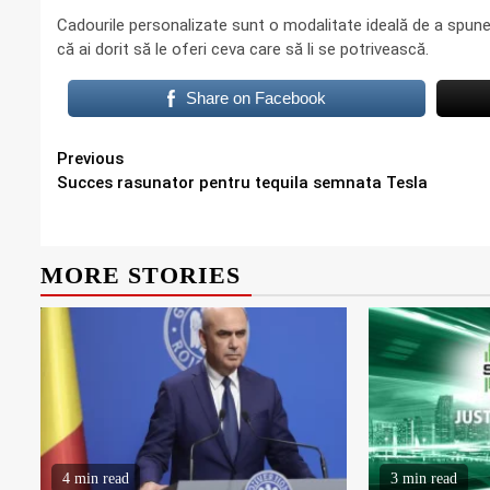
Cadourile personalizate sunt o modalitate ideală de a spune 
că ai dorit să le oferi ceva care să li se potrivească.
Share on Facebook
Continue
Previous
Succes rasunator pentru tequila semnata Tesla
Reading
MORE STORIES
4 min read
3 min read