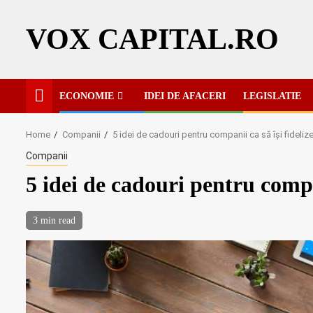
Skip
to
VOX CAPITAL.RO
content
ECONOMIE
IDEI DE AFACERI
LEGISLATIE
Home
Companii
5 idei de cadouri pentru companii ca să își fideliz
Companii
5 idei de cadouri pentru compan
3 min read