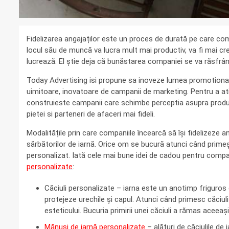
Fidelizarea angajaților este un proces de durată pe care compa
locul său de muncă va lucra mult mai productiv, va fi mai cr
lucrează. El știe deja că bunăstarea companiei se va răsfrâng
Today Advertising isi propune sa inoveze lumea promotional
uimitoare, inovatoare de campanii de marketing. Pentru a at
construieste campanii care schimbe perceptia asupra produse
pietei si parteneri de afaceri mai fideli.
Modalitățile prin care companiile încearcă să își fidelizeze a
sărbătorilor de iarnă. Orice om se bucură atunci când primeș
personalizat. Iată cele mai bune idei de cadou pentru compani
personalizate
:
Căciuli personalizate – iarna este un anotimp friguros 
protejeze urechile și capul. Atunci când primesc căciuli 
esteticului. Bucuria primirii unei căciuli a rămas aceeaș
Mănuși de iarnă personalizate
– alături de căciulile de 