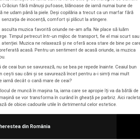
ș Crăciun fără mănuși pufoase, blănoase de iarnă numai bune de
 că ne udam până la piele. Deși copilăria a trecut ca un marfar fără
u senzația de inocență, comfort și plăcut la atingere.
m asculta muzica favorită oriunde ne-am afla. Ne place să luăm
ge. Timpul petrecut într-un mijloc de transport, fie el mai scurt sau
a atenției. Muzica ne relaxează și ne oferă acea stare de bine pe car
referată acasă. Pentru un sentiment de acasă oriunde, ia muzica
ou.
nă de ceai bun se savurează, nu se bea pe repede înainte. Ceaiul bun
în cești sau căni și se savurează încet pentru a-i simți mai mult
de iarnă decât o cană mare de ceai?
locul de muncă în mașina ta, iarna care se apropie îți va da bătăi de
 mașină se vor transforma în curând în gheață pe parbriz. Aici raclet
ază de obicei cadourile utile în detrimentul celor estetice.
 cherestea din România