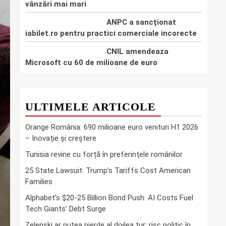
vânzări mai mari
ANPC a sancționat
iabilet.ro pentru practici comerciale incorecte
CNIL amendeaza
Microsoft cu 60 de milioane de euro
ULTIMELE ARTICOLE
Orange România: 690 milioane euro venituri H1 2026
– Inovație și creștere
Tunisia revine cu forță în preferințele românilor
25 State Lawsuit: Trump’s Tariffs Cost American
Families
Alphabet’s $20-25 Billion Bond Push: AI Costs Fuel
Tech Giants’ Debt Surge
Zelenski ar putea pierde al doilea tur: risc politic în