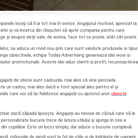
niile încep să îl ia tot mai în serios. Angajatul motivat, apreciat la
eativ și va încerca din răsputeri să ajute compania pentru care
e și asupra vieții sale, de aceea, face tot ce poate, atât cât poate.
elor, sa aduca un mod nou prin care sunt vandute produsele si tipur
inge obiectivele, echipa Today Advertising genereaza idei wow si
lor promotionale. Aceste idei aduc clienti si profit, recunoasterea
ngajații de obicei sunt cadourile, mai ales că vine perioada
te un cadou, mai ales dacă a fost special ales pentru el și
ile care vor să își fidelizeze angajații cu ajutorul unor
obiecte
chiar dacă zăpada lipsește. Angajații au nevoie de căciuli care să le
personalizate bucuria trece de latura utilului și ajunge în cea a
i din copilărie. Este un lucru simplu, dar aduce o bucurie complexă.
iarnă, mănușile de iarnă sunt la fel de utile și de îndrăgite de oameni