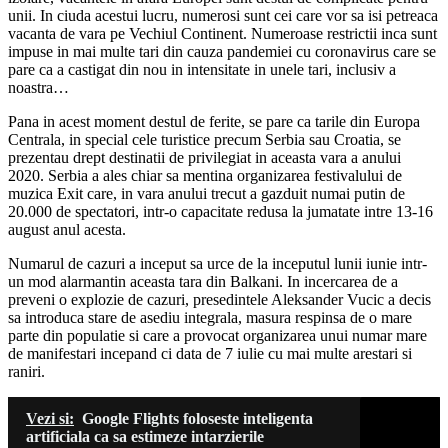
unii. In ciuda acestui lucru, numerosi sunt cei care vor sa isi petreaca
vacanta de vara pe Vechiul Continent. Numeroase restrictii inca sunt
impuse in mai multe tari din cauza pandemiei cu coronavirus care se
pare ca a castigat din nou in intensitate in unele tari, inclusiv a
noastra…
Pana in acest moment destul de ferite, se pare ca tarile din Europa
Centrala, in special cele turistice precum Serbia sau Croatia, se
prezentau drept destinatii de privilegiat in aceasta vara a anului
2020. Serbia a ales chiar sa mentina organizarea festivalului de
muzica Exit care, in vara anului trecut a gazduit numai putin de
20.000 de spectatori, intr-o capacitate redusa la jumatate intre 13-16
august anul acesta.
Numarul de cazuri a inceput sa urce de la inceputul lunii iunie intr-
un mod alarmantin aceasta tara din Balkani. In incercarea de a
preveni o explozie de cazuri, presedintele Aleksander Vucic a decis
sa introduca stare de asediu integrala, masura respinsa de o mare
parte din populatie si care a provocat organizarea unui numar mare
de manifestari incepand ci data de 7 iulie cu mai multe arestari si
raniri.
Vezi si:
Google Flights foloseste inteligenta
artificiala ca sa estimeze intarzierile