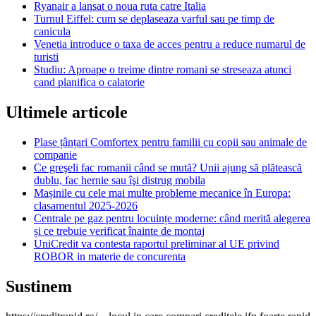
Ryanair a lansat o noua ruta catre Italia
Turnul Eiffel: cum se deplaseaza varful sau pe timp de
canicula
Venetia introduce o taxa de acces pentru a reduce numarul de
turisti
Studiu: Aproape o treime dintre romani se streseaza atunci
cand planifica o calatorie
Ultimele articole
Plase țânțari Comfortex pentru familii cu copii sau animale de
companie
Ce greşeli fac romanii când se mută? Unii ajung să plătească
dublu, fac hernie sau îşi distrug mobila
Mașinile cu cele mai multe probleme mecanice în Europa:
clasamentul 2025-2026
Centrale pe gaz pentru locuințe moderne: când merită alegerea
și ce trebuie verificat înainte de montaj
UniCredit va contesta raportul preliminar al UE privind
ROBOR in materie de concurenta
Sustinem