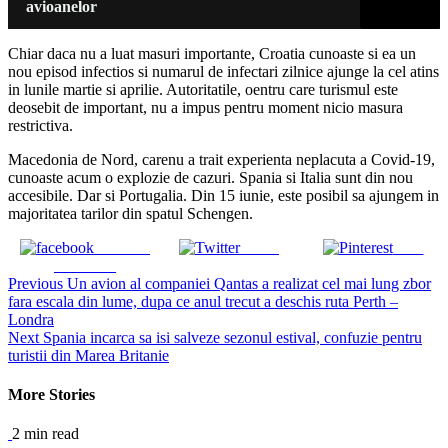
avioanelor
Chiar daca nu a luat masuri importante, Croatia cunoaste si ea un
nou episod infectios si numarul de infectari zilnice ajunge la cel atins
in lunile martie si aprilie. Autoritatile, oentru care turismul este
deosebit de important, nu a impus pentru moment nicio masura
restrictiva.
Macedonia de Nord, carenu a trait experienta neplacuta a Covid-19,
cunoaste acum o explozie de cazuri. Spania si Italia sunt din nou
accesibile. Dar si Portugalia. Din 15 iunie, este posibil sa ajungem in
majoritatea tarilor din spatul Schengen.
Share on
Tweet
Save
Facebook
Continue
Previous
Un avion al companiei Qantas a realizat cel mai lung zbor
fara escala din lume, dupa ce anul trecut a deschis ruta Perth –
Reading
Londra
Next
Spania incarca sa isi salveze sezonul estival, confuzie pentru
turistii din Marea Britanie
More Stories
2 min read