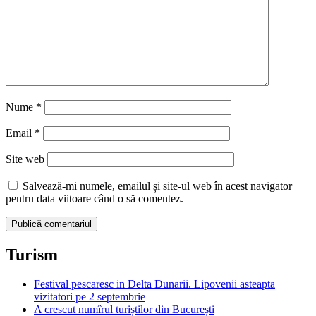
Nume
*
Email
*
Site web
Salvează-mi numele, emailul și site-ul web în acest navigator
pentru data viitoare când o să comentez.
Turism
Festival pescaresc in Delta Dunarii. Lipovenii asteapta
vizitatori pe 2 septembrie
A crescut numîrul turiștilor din București