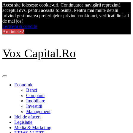
Acest site folosește cookie-uri. Continuarea navigării reprezintă
acceptul dvs. pentru această folosință. Pentru mai multe detalii
privind gestionarea preferințelor privind cookie-uri, verificati link-ul
de mai jos!
Termeni si conditii
Am inteles!
Skip
Vox Capital.Ro
to
content
Primary
Menu
Economie
Banci
Companii
Imobiliare
Investitii
Management
Idei de afaceri
Legislatie
Media & Marketing
NEWS ALERT