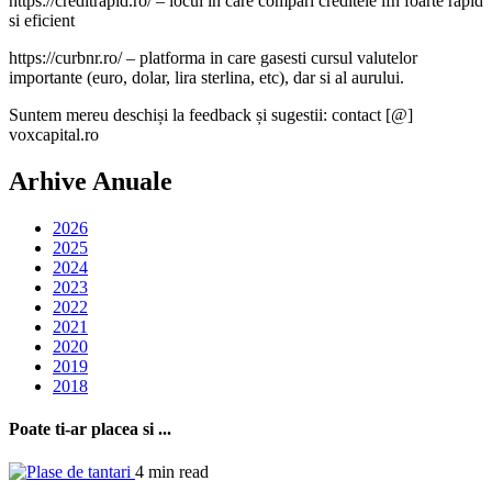
https://creditrapid.ro/ – locul in care compari creditele ifn foarte rapid
si eficient
https://curbnr.ro/ – platforma in care gasesti cursul valutelor
importante (euro, dolar, lira sterlina, etc), dar si al aurului.
Suntem mereu deschiși la feedback și sugestii: contact [@]
voxcapital.ro
Arhive Anuale
2026
2025
2024
2023
2022
2021
2020
2019
2018
Poate ti-ar placea si ...
4 min read