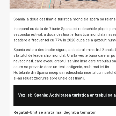
Spania, a doua destinatie turistica mondiala spera sa relanse
Incepand cu data de 7 iunie Spania isi redeschide plajele pen
sezonului estival, a doua destinatie turistica mondiala mizea
scadere a frecventei cu 77% in 2020 dupa ce a gazduit numai 
Spania este o destinatie sigura, a declarat ministrul Sanatat
statutul de leadership mondial. O alta veste buna care ar p
nevaccinati, care aveau dreptul sa vina insa care trebuiau s
acum sa prezinte doar un test antigenic, mult mai ieftin.
Hotelurile din Spania incep sa redeschida incetul cu incetul 
si-au reluat zborurile spre unele destinatii.
Vezi si:
Spania: Activitatea turistica ar trebui sa 
Regatul-Unit se arata mai degraba temator