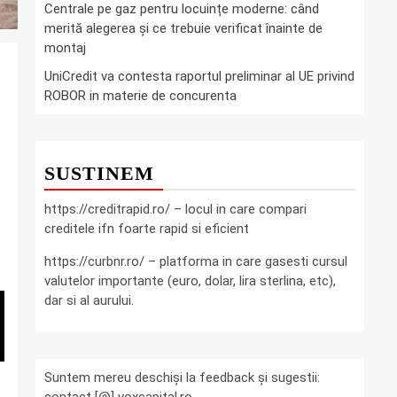
Centrale pe gaz pentru locuințe moderne: când
merită alegerea și ce trebuie verificat înainte de
montaj
UniCredit va contesta raportul preliminar al UE privind
ROBOR in materie de concurenta
SUSTINEM
https://creditrapid.ro/ – locul in care compari
creditele ifn foarte rapid si eficient
https://curbnr.ro/ – platforma in care gasesti cursul
valutelor importante (euro, dolar, lira sterlina, etc),
dar si al aurului.
Suntem mereu deschiși la feedback și sugestii: