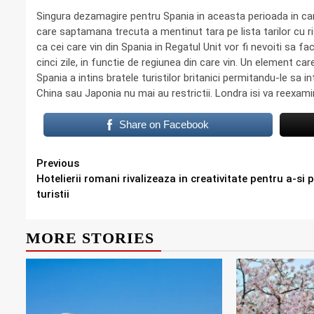
Singura dezamagire pentru Spania in aceasta perioada in care
care saptamana trecuta a mentinut tara pe lista tarilor cu 
ca cei care vin din Spania in Regatul Unit vor fi nevoiti sa f
cinci zile, in functie de regiunea din care vin. Un element c
Spania a intins bratele turistilor britanici permitandu-le sa in
China sau Japonia nu mai au restrictii. Londra isi va reexa
Share on Facebook
Continue
Previous
Hotelierii romani rivalizeaza in creativitate pentru a-si 
Reading
turistii
MORE STORIES