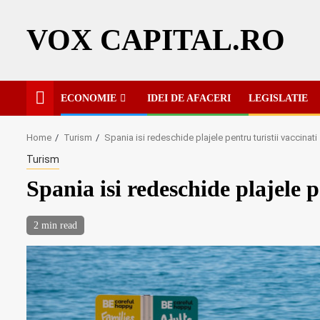
Skip
to
VOX CAPITAL.RO
content
ECONOMIE
IDEI DE AFACERI
LEGISLATIE
Home
Turism
Spania isi redeschide plajele pentru turistii vaccinati
Turism
Spania isi redeschide plajele p
2 min read