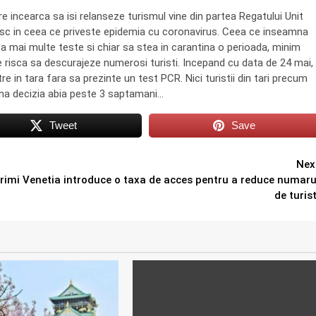
 incearca sa isi relanseze turismul vine din partea Regatului Unit
risc in ceea ce priveste epidemia cu coronavirus. Ceea ce inseamna
aca mai multe teste si chiar sa stea in carantina o perioada, minim
are risca sa descurajeze numerosi turisti. Incepand cu data de 24 mai,
tre in tara fara sa prezinte un test PCR. Nici turistii din tari precum
mina decizia abia peste 3 saptamani…
Tweet
Save
Nex
primi
Venetia introduce o taxa de acces pentru a reduce numaru
de turist