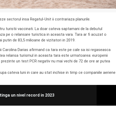
ze sectorul insa Regatul-Unit ii contrariaza planurile.
tru turistii vaccinati. La doar cateva saptamani de la debutul
za pe o relansare turistica in aceasta vara. Tara ar fi acuzat o
putin de 83,5 milioane de vizitatori in 2019.
ii Carolina Darias afirmand ca tara este pe cale sa isi regaseasca
utea relansa turismul in aceasta tara este urmatoarea: europenii
a prezinte un test PCR negativ nu mai vechi de 72 de ore ar putea
dupa cateva luni in care au stat inchise in timp ce companiile aeriene
atinga un nivel record in 2023