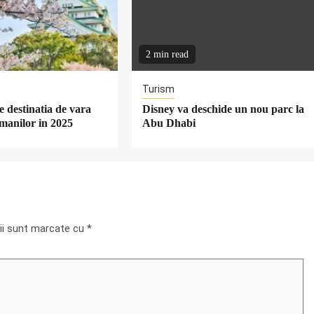
2 min read
Turism
 destinatia de vara
Disney va deschide un nou parc la
omanilor in 2025
Abu Dhabi
rii sunt marcate cu
*