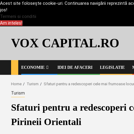
Acest site folosește cookie-uri. Continuarea navigării reprezintă acce
jos!
Termeni si conditii
Am inteles!
Skip
to
VOX CAPITAL.RO
content
ECONOMIE
IDEI DE AFACERI
LEGISLATIE
Home
Turism
Sfaturi pentru a redescoperi cele mai frumoase locuri 
Turism
Sfaturi pentru a redescoperi 
Pirineii Orientali