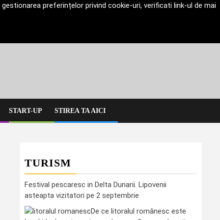
estionarea preferințelor privind cookie-uri, verificati link-ul de mai
START-UP
STIREA TA AICI
TURISM
Festival pescaresc in Delta Dunarii. Lipovenii
asteapta vizitatori pe 2 septembrie
De ce litoralul românesc este