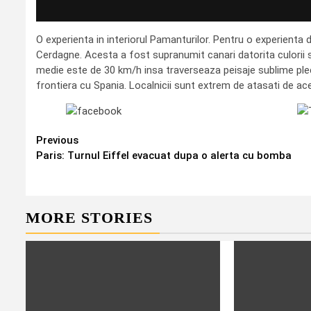
O experienta in interiorul Pamanturilor. Pentru o experienta de
Cerdagne. Acesta a fost supranumit canari datorita culorii 
medie este de 30 km/h insa traverseaza peisaje sublime plec
frontiera cu Spania. Localnicii sunt extrem de atasati de ace
Share on Facebook
Previous
Continue
Paris: Turnul Eiffel evacuat dupa o alerta cu bomba
Reading
MORE STORIES