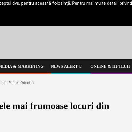
ptul dvs. pentru această folosință. Pentru mai multe detalii privind g
MEDIA & MARKETING
NEWS ALERT
ONLINE & HI-TECH
din Pirineii Orientali
cele mai frumoase locuri din