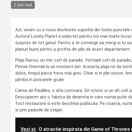
2 min read
Azi, venim cu o noua destinatie superba din toate punctele de
Autorul Lonely Planet a selectat pentru noi mai multe locuri p
surprize de tot genul. Pentru a te convinge sa mergi si tu s
planuri bune pentru a profita din plin de acest departament.
Plaja Racou, un mic colt de paradis. Veritabil colt de paradis
Pirineii Orientali la un moment dat. Aceasta plaja ne da senti
dulce, timpul parca trece mai greu. Chiar si in plin sezon, tim
plimba in picioarele goale.
L’anse de Paulilles, o alta comoara. Sit istoric si un alt col
Descoperim aici o fabrica de dinamita in care numai putin de
fost restaurata si este deschisa publicului. Pe coasta, vizitat
si prin padurile de stejari.
Vezi si:
O atractie inspirata din Game of Thrones 