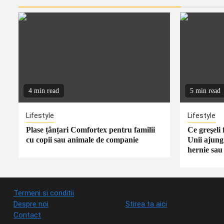
4 min read
5 min read
Lifestyle
Lifestyle
Plase țânțari Comfortex pentru familii
Ce greşeli
cu copii sau animale de companie
Unii ajung
hernie sau 
Termeni si conditii
Despre noi
Stirea ta aici
Contact