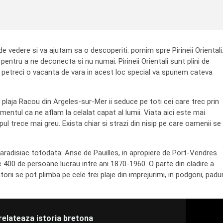
 vedere si va ajutam sa o descoperiti: pornim spre Pirineii Orientali
entru a ne deconecta si nu numai. Pirineii Orientali sunt plini de
a petreci o vacanta de vara in acest loc special va spunem cateva
, plaja Racou din Argeles-sur-Mer ii seduce pe toti cei care trec prin
mentul ca ne aflam la celalat capat al lumii. Viata aici este mai
pul trece mai greu. Exista chiar si strazi din nisip pe care oamenii se
t paradisiac totodata: Anse de Pauilles, in apropiere de Port-Vendres.
 400 de persoane lucrau intre ani 1870-1960. O parte din cladire a
orii se pot plimba pe cele trei plaje din imprejurimi, in podgorii, padur
relateaza istoria bretona