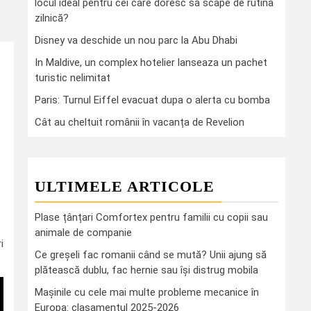
locul ideal pentru cei care doresc să scape de rutina
zilnică?
Disney va deschide un nou parc la Abu Dhabi
In Maldive, un complex hotelier lanseaza un pachet
.
turistic nelimitat
Paris: Turnul Eiffel evacuat dupa o alerta cu bomba
Cât au cheltuit românii în vacanța de Revelion
ULTIMELE ARTICOLE
Plase țânțari Comfortex pentru familii cu copii sau
animale de companie
i
Ce greşeli fac romanii când se mută? Unii ajung să
plătească dublu, fac hernie sau îşi distrug mobila
Mașinile cu cele mai multe probleme mecanice în
Europa: clasamentul 2025-2026