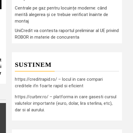
Centrale pe gaz pentru locuințe moderne: când
merită alegerea și ce trebuie verificat înainte de
montaj
UniCredit va contesta raportul preliminar al UE privind
ROBOR in materie de concurenta
t
SUSTINEM
i
r
https://creditrapid.ro/ – locul in care compari
creditele ifn foarte rapid si eficient
https://curbnr.ro/ – platforma in care gasesti cursul
valutelor importante (euro, dolar, lira sterlina, etc),
dar si al aurului.