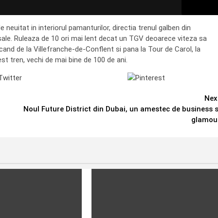
 neuitat in interiorul pamanturilor, directia trenul galben din
sale. Ruleaza de 10 ori mai lent decat un TGV deoarece viteza sa
and de la Villefranche-de-Conflent si pana la Tour de Carol, la
st tren, vechi de mai bine de 100 de ani.
Tweet
Save
Nex
Noul Future District din Dubai, un amestec de business s
glamou