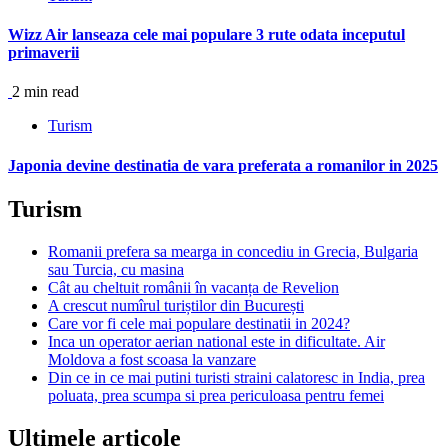
Wizz Air lanseaza cele mai populare 3 rute odata inceputul
primaverii
2 min read
Turism
Japonia devine destinatia de vara preferata a romanilor in 2025
Turism
Romanii prefera sa mearga in concediu in Grecia, Bulgaria
sau Turcia, cu masina
Cât au cheltuit românii în vacanța de Revelion
A crescut numîrul turiștilor din București
Care vor fi cele mai populare destinatii in 2024?
Inca un operator aerian national este in dificultate. Air
Moldova a fost scoasa la vanzare
Din ce in ce mai putini turisti straini calatoresc in India, prea
poluata, prea scumpa si prea periculoasa pentru femei
Ultimele articole