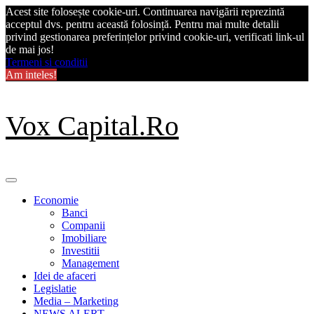
Acest site folosește cookie-uri. Continuarea navigării reprezintă
acceptul dvs. pentru această folosință. Pentru mai multe detalii
privind gestionarea preferințelor privind cookie-uri, verificati link-ul
de mai jos!
Termeni si conditii
Am inteles!
Skip
Vox Capital.Ro
to
content
Primary
Menu
Economie
Banci
Companii
Imobiliare
Investitii
Management
Idei de afaceri
Legislatie
Media – Marketing
NEWS ALERT