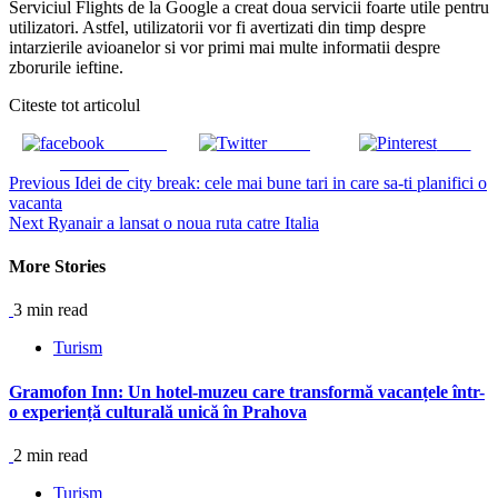
Serviciul Flights de la Google a creat doua servicii foarte utile pentru
utilizatori. Astfel, utilizatorii vor fi avertizati din timp despre
intarzierile avioanelor si vor primi mai multe informatii despre
zborurile ieftine.
Citeste tot articolul
Share on
Tweet
Save
Facebook
Continue
Previous
Idei de city break: cele mai bune tari in care sa-ti planifici o
vacanta
Reading
Next
Ryanair a lansat o noua ruta catre Italia
More Stories
3 min read
Turism
Gramofon Inn: Un hotel-muzeu care transformă vacanțele într-
o experiență culturală unică în Prahova
2 min read
Turism