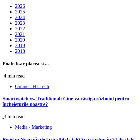
2026
2025
2024
2023
2022
2021
2020
2019
2018
Poate ti-ar placea si ...
4 min read
Online - HI-Tech
Smartwatch vs. Tradițional: Cine va câștiga războiul pentru
încheieturile noastre?
3 min read
Media - Marketing
Bogdan Nicoară: de la graffiti la CEO cu startup în 27 de state