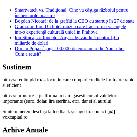
Smartwatch vs. Tradițional: Cine va câștiga războiul pentru
încheieturile noastre?
Bogdan Nicoară: de la graffiti la CEO cu startup în 27 de state
Gramofon Inn: Un hotel-muzeu care transformă vacanțele
într-o experiență culturală unică în Prahova
Ion Stoica, co-fondator Anyscale, vândută pentru 1,65
miliarde de dolari
Dorian Popa câștigă 100.000 de euro lunar din YouTube:
Cum a reușit?
Sustinem
https://creditrapid.ro/ – locul in care compari creditele ifn foarte rapid
si eficient
https://curbnr.ro/ – platforma in care gasesti cursul valutelor
importante (euro, dolar, lira sterlina, etc), dar si al aurului.
Suntem mereu deschiși la feedback și sugestii: contact [@]
voxcapital.ro
Arhive Anuale