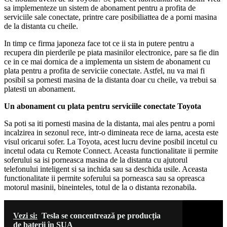
sa implementeze un sistem de abonament pentru a profita de
serviciile sale conectate, printre care posibiliattea de a porni masina
de la distanta cu cheile.
In timp ce firma japoneza face tot ce ii sta in putere pentru a
recupera din pierderile pe piata masinilor electronice, pare sa fie din
ce in ce mai dornica de a implementa un sistem de abonament cu
plata pentru a profita de serviciie conectate. Astfel, nu va mai fi
posibil sa pornesti masina de la distanta doar cu cheile, va trebui sa
platesti un abonament.
Un abonament cu plata pentru serviciile conectate Toyota
Sa poti sa iti pornesti masina de la distanta, mai ales pentru a porni
incalzirea in sezonul rece, intr-o dimineata rece de iarna, acesta este
visul oricarui sofer. La Toyota, acest lucru devine posibil incetul cu
incetul odata cu Remote Connect. Aceasta functionalitate ii permite
soferului sa isi porneasca masina de la distanta cu ajutorul
telefonului inteligent si sa inchida sau sa deschida usile. Aceasta
functionalitate ii permite soferului sa porneasca sau sa opreasca
motorul masinii, bineinteles, totul de la o distanta rezonabila.
Vezi si:
Tesla se concentrează pe producția
de baterii în SUA