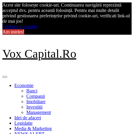
Acest site folosește cookie-uri. Continuarea navigării reprezintă
acceptul dvs. pentru această folosință. Pentru mai multe detalii
privind gestionarea preferințelor privind cookie-uri, verificati link-ul
de mai jos!
Termeni si conditii
Am inteles!
Skip
Vox Capital.Ro
to
content
Primary
Menu
Economie
Banci
Companii
Imobiliare
Investitii
Management
Idei de afaceri
Legislatie
Media & Marketing
NEWS ALERT