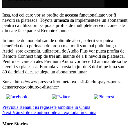
Insa, toti cei care vor sa profite de aceasta functionalitate vor fi
nevoiti sa plateasca. Toyota urmeaza sa implementeze un abonament
pentru ca utilizatorii sa poata profita de multiplele servicii conectate
din care face parte si Remote Connect.
In functie de modelul sau de optiunile alese, soferii vor putea
beneficia de o perioada de proba mai mult sau mai putin lunga.
Astfel, spre exemplu, utilizatorii de Audio Plus vor putea profita de
Remote Connect timp de trei ani inainte de a fi nevoiti sa plateasca.
Pentru cei care au ales Premium Audio vor trece 10 ani inainte sa fie
nevoiti sa plateasca. Formula va costa in jur de 8 dolari pe luna sau
80 de dolari daca se alege un abonament lunar.
Sursa: https://www.presse-citron.net/toyota-il-faudra-payer-pour-
demarrer-sa-voiture-a-distance/
Share on
Tweet
Save
Facebook
Continue
Previous
Renault isi regaseste ambitiile in China
Next
Vânzările de automobile au explodat în China
Reading
More Stories