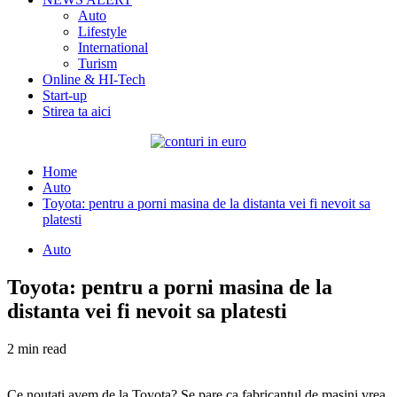
Auto
Lifestyle
International
Turism
Online & HI-Tech
Start-up
Stirea ta aici
Home
Auto
Toyota: pentru a porni masina de la distanta vei fi nevoit sa
platesti
Auto
Toyota: pentru a porni masina de la
distanta vei fi nevoit sa platesti
2 min read
Ce noutati avem de la Toyota? Se pare ca fabricantul de masini vrea