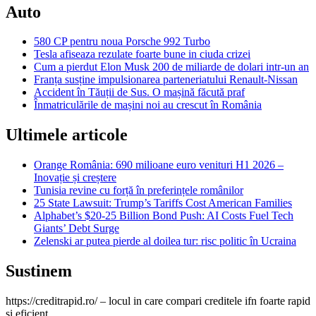
Auto
580 CP pentru noua Porsche 992 Turbo
Tesla afiseaza rezulate foarte bune in ciuda crizei
Cum a pierdut Elon Musk 200 de miliarde de dolari intr-un an
Franța susține impulsionarea parteneriatului Renault-Nissan
Accident în Tăuții de Sus. O mașină făcută praf
Înmatriculările de mașini noi au crescut în România
Ultimele articole
Orange România: 690 milioane euro venituri H1 2026 –
Inovație și creștere
Tunisia revine cu forță în preferințele românilor
25 State Lawsuit: Trump’s Tariffs Cost American Families
Alphabet’s $20-25 Billion Bond Push: AI Costs Fuel Tech
Giants’ Debt Surge
Zelenski ar putea pierde al doilea tur: risc politic în Ucraina
Sustinem
https://creditrapid.ro/ – locul in care compari creditele ifn foarte rapid
si eficient