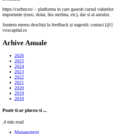
https://curbnr.ro/ – platforma in care gasesti cursul valutelor
importante (euro, dolar, lira sterlina, etc), dar si al aurului.
Suntem mereu deschiși la feedback și sugestii: contact [@]
voxcapital.ro
Arhive Anuale
2026
2025
2024
2023
2022
2021
2020
2019
2018
Poate ti-ar placea si ...
4 min read
Management