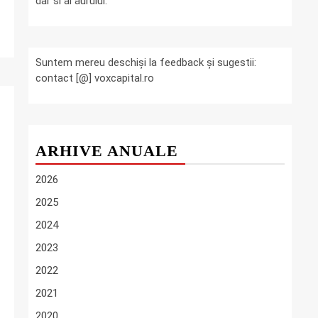
dar si al aurului.
Suntem mereu deschiși la feedback și sugestii:
contact [@] voxcapital.ro
ARHIVE ANUALE
2026
2025
2024
2023
2022
2021
2020