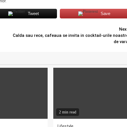
mor.
Tweet
Save
Nex
Calda sau rece, cafeaua se invita in cocktail-urile noastr
de var
2 min read
Lifestyle