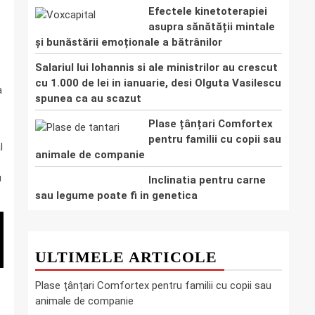
Efectele kinetoterapiei
asupra sănătății mintale
și bunăstării emoționale a bătrânilor
Salariul lui Iohannis si ale ministrilor au crescut
cu 1.000 de lei in ianuarie, desi Olguta Vasilescu
a
spunea ca au scazut
Plase țânțari Comfortex
pentru familii cu copii sau
l
animale de companie
u
Inclinatia pentru carne
sau legume poate fi in genetica
ULTIMELE ARTICOLE
Plase țânțari Comfortex pentru familii cu copii sau
animale de companie