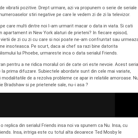
de vibratii pozitive. Drept urmare, azi va propunem o serie de seriale
umeroaselor stiri negative pe care le vedem zi de zi la televizor.
pe care multi dintre noi l-am urmarit macar o data in viata. Si cati
-un apartament in New York alaturi de prieteni? In fiecare episod,
 vietii de zi cu zi cu care si noi poate ne-am confruntat sau urmeaz
e insoteasca. Pe scurt, daca ai chef sa razi bine datorita
alismului lui Phoebe, urmareste inca o data serialul Friends.
n pentru a ne ridica moralul ori de cate ori este nevoie. Acest seria
e la prima difuzare. Subiectele abordate sunt din cele mai variate,
 modalitatile de a rezolva probleme ce apar in relatiile amoroase. N
Bradshaw si pe prietenele sale, nu-i asa ?
 o replica din serialul Friends insa noi va spunem ca Nu. Insa, cu
 Friends. Insa, intriga este cu totul alta deoarece Ted Mosby le