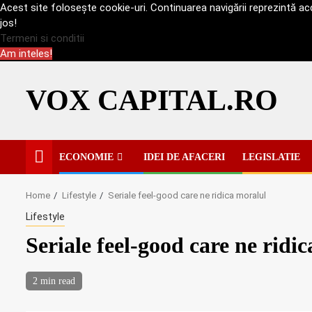
Acest site folosește cookie-uri. Continuarea navigării reprezintă acce
jos!
Termeni si conditii
Am inteles!
Skip
to
VOX CAPITAL.RO
content
ECONOMIE
IDEI DE AFACERI
LEGISLATIE
Home
Lifestyle
Seriale feel-good care ne ridica moralul
Lifestyle
Seriale feel-good care ne ridi
2 min read