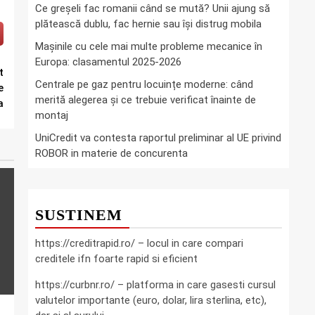
Ce greşeli fac romanii când se mută? Unii ajung să
plătească dublu, fac hernie sau îşi distrug mobila
Mașinile cu cele mai multe probleme mecanice în
Europa: clasamentul 2025-2026
t
Centrale pe gaz pentru locuințe moderne: când
e
merită alegerea și ce trebuie verificat înainte de
a
montaj
UniCredit va contesta raportul preliminar al UE privind
ROBOR in materie de concurenta
SUSTINEM
https://creditrapid.ro/ – locul in care compari
creditele ifn foarte rapid si eficient
https://curbnr.ro/ – platforma in care gasesti cursul
valutelor importante (euro, dolar, lira sterlina, etc),