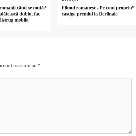
c romanii când se mută?
Filmul romanesc „Pe cont propriu”
plătească dublu, fac
castiga premiul la Berlinale
 distrug mobila
rii sunt marcate cu
*