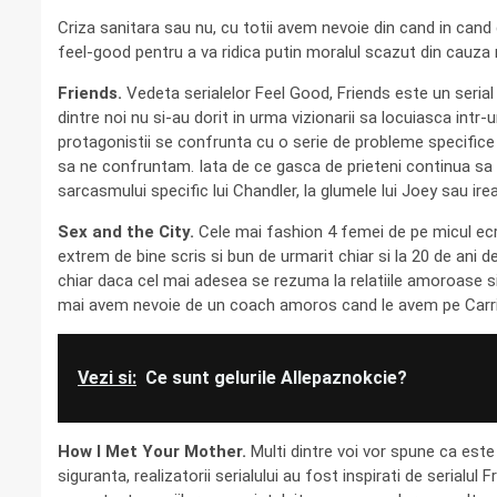
Criza sanitara sau nu, cu totii avem nevoie din cand in cand 
feel-good pentru a va ridica putin moralul scazut din cauza n
Friends.
Vedeta serialelor Feel Good, Friends este un serial 
dintre noi nu si-au dorit in urma vizionarii sa locuiasca intr
protagonistii se confrunta cu o serie de probleme specifice
sa ne confruntam. Iata de ce gasca de prieteni continua sa n
sarcasmului specific lui Chandler, la glumele lui Joey sau ire
Sex and the City.
Cele mai fashion 4 femei de pe micul ecra
extrem de bine scris si bun de urmarit chiar si la 20 de ani d
chiar daca cel mai adesea se rezuma la relatiile amoroase si
mai avem nevoie de un coach amoros cand le avem pe Carrie 
Vezi si:
Ce sunt gelurile Allepaznokcie?
How I Met Your Mother.
Multi dintre voi vor spune ca este
siguranta, realizatorii serialului au fost inspirati de serialul