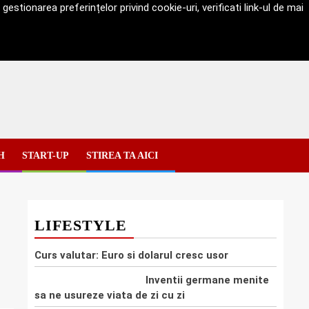
estionarea preferințelor privind cookie-uri, verificati link-ul de mai
H
START-UP
STIREA TA AICI
LIFESTYLE
Curs valutar: Euro si dolarul cresc usor
Inventii germane menite
sa ne usureze viata de zi cu zi