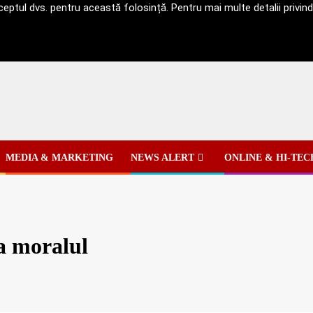
ptul dvs. pentru această folosință. Pentru mai multe detalii privind g
MEDIA & MARKETING
NEWS ALERT
ONLINE & HI-TEC
ca moralul