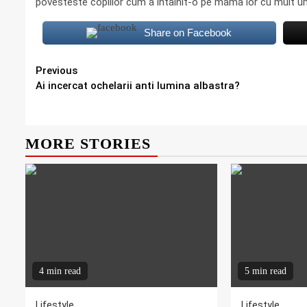
povesteste copiilor cum a intalnit-o pe mama lor cu mult u
Share on Facebook
Continue
Previous
Ai incercat ochelarii anti lumina albastra?
Reading
MORE STORIES
4 min read
5 min read
Lifestyle
Lifestyle