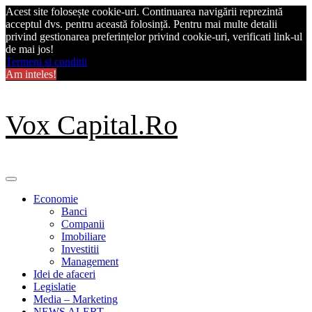
Acest site folosește cookie-uri. Continuarea navigării reprezintă
acceptul dvs. pentru această folosință. Pentru mai multe detalii
privind gestionarea preferințelor privind cookie-uri, verificati link-ul
de mai jos!
Termeni si conditii
Am inteles!
Skip
Vox Capital.Ro
to
content
Primary
Menu
Economie
Banci
Companii
Imobiliare
Investitii
Management
Idei de afaceri
Legislatie
Media – Marketing
NEWS ALERT