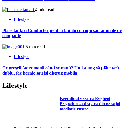
4 min read
Lifestyle
Plase țânțari Comfortex pentru familii cu copii sau animale de
companie
5 min read
Lifestyle
Ce greşeli fac romanii când se mută? Unii ajung să plătească
dublu, fac hernie sau îşi distrug mobila
Lifestyle
Kremlinul vrea ca Evgheni
Prigozhin sa dispara din peisajul
mediatic rusesc