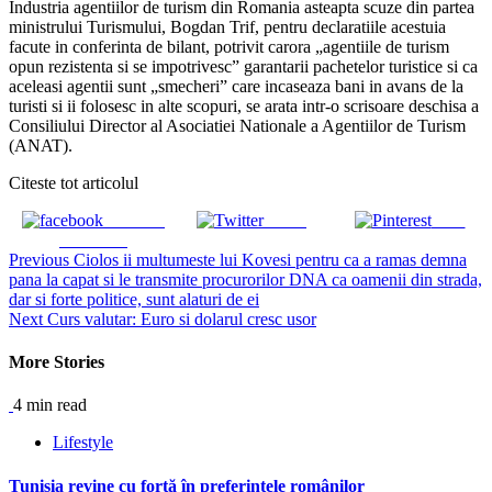
Industria agentiilor de turism din Romania asteapta scuze din partea
ministrului Turismului, Bogdan Trif, pentru declaratiile acestuia
facute in conferinta de bilant, potrivit carora „agentiile de turism
opun rezistenta si se impotrivesc” garantarii pachetelor turistice si ca
aceleasi agentii sunt „smecheri” care incaseaza bani in avans de la
turisti si ii folosesc in alte scopuri, se arata intr-o scrisoare deschisa a
Consiliului Director al Asociatiei Nationale a Agentiilor de Turism
(ANAT).
Citeste tot articolul
Share on
Tweet
Save
Facebook
Continue
Previous
Ciolos ii multumeste lui Kovesi pentru ca a ramas demna
pana la capat si le transmite procurorilor DNA ca oamenii din strada,
Reading
dar si forte politice, sunt alaturi de ei
Next
Curs valutar: Euro si dolarul cresc usor
More Stories
4 min read
Lifestyle
Tunisia revine cu forță în preferințele românilor