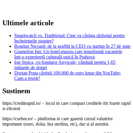
Ultimele articole
Smartwatch vs. Tradițional: Cine va câștiga războiul pentru
încheieturile noastre?
Bogdan Nicoară: de la graffiti la CEO cu startup în 27 de state
Gramofon Inn: Un hotel-muzeu care transformă vacanțele
într-o experiență culturală unică în Prahova
Ion Stoica, co-fondator Anyscale, vândută pentru 1,65
miliarde de dolari
Dorian Popa câștigă 100.000 de euro lunar din YouTube:
Cum a reușit?
Sustinem
https://creditrapid.ro/ – locul in care compari creditele ifn foarte rapid
si eficient
https://curbnr.ro/ – platforma in care gasesti cursul valutelor
importante (euro, dolar, lira sterlina, etc), dar si al aurului.