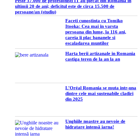
Peste 37.000 de profesionisti IT au plecat din Romania in
ultimii 20 de ani; deficitul este de circa 15.500 de
persoane/an (studiu)
Faceti cunostinta cu Tomiko
Itooka: Cea mai în varsta
persoana din lume, la 116 ani,
careia îi plac bananele si
escaladarea muntilor
Harta berii artizanale in Romania
castiga teren de la an la an
L’Oréal Romania se muta intr-una
dintre cele mai sustenabile cladiri
din 2025
Unghiile noastre au nevoie de
hidratare intensă iarna!