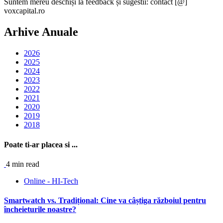
Suntem mereu deschiși la feedback și sugestii: contact [@]
voxcapital.ro
Arhive Anuale
2026
2025
2024
2023
2022
2021
2020
2019
2018
Poate ti-ar placea si ...
4 min read
Online - HI-Tech
Smartwatch vs. Tradițional: Cine va câștiga războiul pentru
încheieturile noastre?