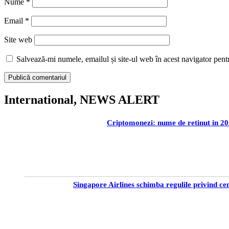
Nume
*
Email
*
Site web
Salvează-mi numele, emailul și site-ul web în acest navigator pent
International, NEWS ALERT
Criptomonezi: nume de retinut in 2
Singapore Airlines schimba regulile privind cen