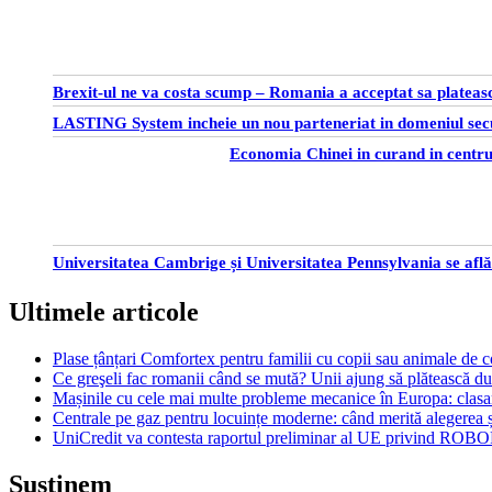
Brexit-ul ne va costa scump – Romania a acceptat sa plateasc
LASTING System incheie un nou parteneriat in domeniul secu
Economia Chinei in curand in centru
Universitatea Cambrige și Universitatea Pennsylvania se află p
Ultimele articole
Plase țânțari Comfortex pentru familii cu copii sau animale de
Ce greşeli fac romanii când se mută? Unii ajung să plătească dub
Mașinile cu cele mai multe probleme mecanice în Europa: cla
Centrale pe gaz pentru locuințe moderne: când merită alegerea și
UniCredit va contesta raportul preliminar al UE privind ROBO
Sustinem