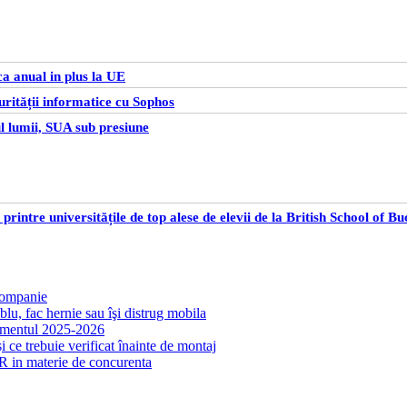
a anual in plus la UE
rității informatice cu Sophos
l lumii, SUA sub presiune
rintre universitățile de top alese de elevii de la British School of B
 companie
lu, fac hernie sau îşi distrug mobila
samentul 2025-2026
 ce trebuie verificat înainte de montaj
R in materie de concurenta