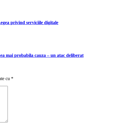
ea privind serviciile digitale
Cea mai probabila cauza – un atac deliberat
ate cu
*