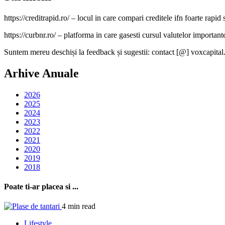
https://creditrapid.ro/ – locul in care compari creditele ifn foarte rapid s
https://curbnr.ro/ – platforma in care gasesti cursul valutelor importante (
Suntem mereu deschiși la feedback și sugestii: contact [@] voxcapital
Arhive Anuale
2026
2025
2024
2023
2022
2021
2020
2019
2018
Poate ti-ar placea si ...
4 min read
Lifestyle