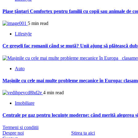
Plase țânțari Comfortex pentru familii cu copii sau animale de c
5 min read
Lifestyle
Ce greşeli fac romanii când se mută? Unii ajung să plătească dubl
Auto
Mașinile cu cele mai multe probleme mecanice în Europa: clasam
4 min read
Imobiliare
Centrale pe gaz pentru locuințe moderne: când merită alegerea și 
Termeni si conditii
Despre noi
Stirea ta aici