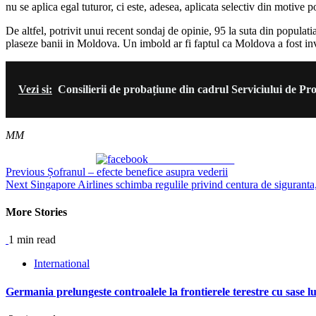
nu se aplica egal tuturor, ci este, adesea, aplicata selectiv din motive p
De altfel, potrivit unui recent sondaj de opinie, 95 la suta din populati
plaseze banii in Moldova. Un imbold ar fi faptul ca Moldova a fost inv
Vezi si:
Consilierii de probațiune din cadrul Serviciului de Pr
MM
Share on Facebook
Continue
Previous
Șofranul – efecte benefice asupra vederii
Next
Singapore Airlines schimba regulile privind centura de siguranta,
Reading
More Stories
1 min read
International
Germania prelungeste controalele la frontierele terestre cu sase l