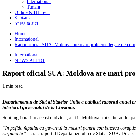
International
Turism
Online & HI-Tech
Start-up
Stirea ta aici
Home
International
Raport oficial SUA: Moldova are mari probleme legate de coru
International
NEWS ALERT
Raport oficial SUA: Moldova are mari pro
1 min read
Departamentul de Stat al Statelor Unite a publicat raportul anual pr
interiorul guvernului de la Chisinau.
Sunt ingrijorari in aceasta privinta, atat in Moldova, cat si in randul pa
“In pofida faptului ca guvernul ia masuri pentru combaterea coruptiei si
raspandita” –
arata raportul Departamentului de Stat al SUA. De asemen