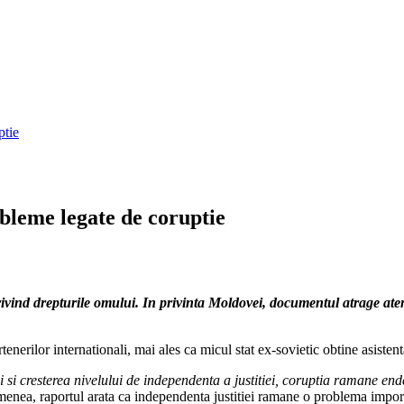
ptie
bleme legate de coruptie
ivind drepturile omului. In privinta Moldovei, documentul atrage aten
rtenerilor internationali, mai ales ca micul stat ex-sovietic obtine asisten
 cresterea nivelului de independenta a justitiei, coruptia ramane endemic
ea, raportul arata ca independenta justitiei ramane o problema importanta