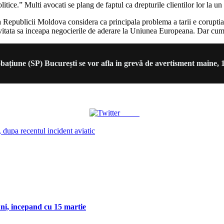
olitice.” Multi avocati se plang de faptul ca drepturile clientilor lor la un
a Republicii Moldova considera ca principala problema a tarii e coruptia. I
itata sa inceapa negocierile de aderare la Uniunea Europeana. Dar cum e
obațiune (SP) București se vor afla in grevă de avertisment maine, 
Tweet
 dupa recentul incident aviatic
uni, incepand cu 15 martie