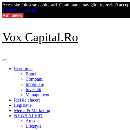
Acest site folosește cookie-uri. Continuarea navigării reprezintă acceptu
Termeni si conditii
Am inteles!
Skip
Vox Capital.Ro
to
content
Primary
Menu
Economie
Banci
Companii
Imobiliare
Investitii
Management
Idei de afaceri
Legislatie
Media & Marketing
NEWS ALERT
Auto
Lifestyle