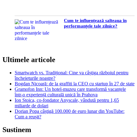
Cum te influențează salteaua în
performanțele tale zilnice?
Ultimele articole
Smartwatch vs. Tradițional: Cine va câștiga războiul pentru
încheieturile noastre?
Bogdan Nicoară: de la graffiti la CEO cu startup în 27 de state
Gramofon Inn: Un hotel-muzeu care transformă vacanțele
într-o experiență culturală unică în Prahova
Ion Stoica, co-fondator Anyscale, vândută pentru 1,65
miliarde de dolari
Dorian Popa câștigă 100.000 de euro lunar din YouTube:
Cum a reușit?
Sustinem