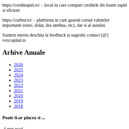
https://creditrapid.ro/ – locul in care compari creditele ifn foarte rapid
si eficient
https://curbnr.ro/ – platforma in care gasesti cursul valutelor
importante (euro, dolar, lira sterlina, etc), dar si al aurului.
Suntem mereu deschiși la feedback și sugestii: contact [@]
voxcapital.ro
Arhive Anuale
2026
2025
2024
2023
2022
2021
2020
2019
2018
Poate ti-ar placea si ...
4 min read