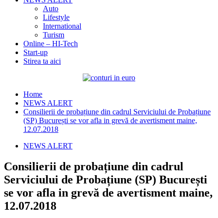
Auto
Lifestyle
International
Turism
Online – HI-Tech
Start-up
Stirea ta aici
Home
NEWS ALERT
Consilierii de probațiune din cadrul Serviciului de Probațiune
(SP) București se vor afla in grevă de avertisment maine,
12.07.2018
NEWS ALERT
Consilierii de probațiune din cadrul
Serviciului de Probațiune (SP) București
se vor afla in grevă de avertisment maine,
12.07.2018