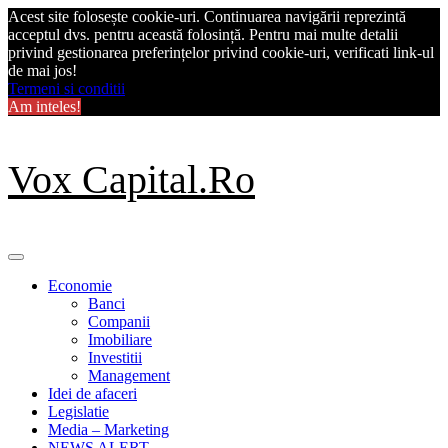
Acest site folosește cookie-uri. Continuarea navigării reprezintă
acceptul dvs. pentru această folosință. Pentru mai multe detalii
privind gestionarea preferințelor privind cookie-uri, verificati link-ul
de mai jos!
Termeni si conditii
Am inteles!
Skip
Vox Capital.Ro
to
content
Primary
Menu
Economie
Banci
Companii
Imobiliare
Investitii
Management
Idei de afaceri
Legislatie
Media – Marketing
NEWS ALERT