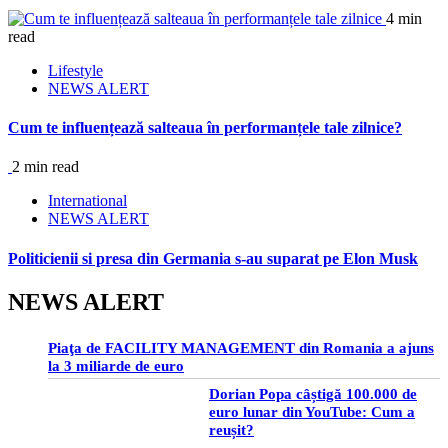
4 min
read
Lifestyle
NEWS ALERT
Cum te influențează salteaua în performanțele tale zilnice?
2 min read
International
NEWS ALERT
Politicienii si presa din Germania s-au suparat pe Elon Musk
NEWS ALERT
Piaţa de FACILITY MANAGEMENT din Romania a ajuns
la 3 miliarde de euro
Dorian Popa câștigă 100.000 de
euro lunar din YouTube: Cum a
reușit?