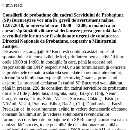
4 min read
Consilierii de probațiune din cadrul Serviciului de Probațiune
(SP) București se vor afla în grevă de avertisment mâine,
12.07.2018, în intervalul orar 10:00 – 12:00, urmând ca în
cursul săptămânii viitoare să declanșeze greva generală dacă
revendicările lor nu vor fi soluționate urgent de conducerea
Direcției Naționale de Probațiune, respectiv a Ministerului
Justiției.
De asemenea, angajații SP București continuă astăzi protestul
spontan inițiat în cursul zilei de ieri, prin întreruperea activități între
orele 10:00 și 14:00, în condițiile în care, până la această oră,
responsabilii din DNP, respectiv MJ, nu au formulat soluții concrete
la problemele de natură salarială semnalate în nenumărate rânduri,
oferind în schimb doar explicații neconvingătoare și promisiuni
deșarte. La protestul declanșat în cadrul SP București s-au alăturat,
până în prezent, 226 de consilieri din cadrul serviciilor de probațiune
din alte 21 de județe: Iași, Harghita, Sălaj, Brașov, Dolj, Neamț,
Gorj, Vrancea, Timiș, Sibiu, Vâlcea, Suceava, Călărași, Bistrița-
Năsăud, Vaslui, Prahova, Bihor, Bacău, Cluj, Dâmbovița și Buzău.
Precizăm că, în acest moment, având în vedere demersurile efectuate
constant în ultimul an în vederea soluționării revendicărilor
formulate, consilierii de probațiune din SP București consideră că au
epuizat, fără succes, toate posibilitățile de soluționare amiabilă a
conflictului de muncă cu conducerea DNP, respectiv MJ, și au decis