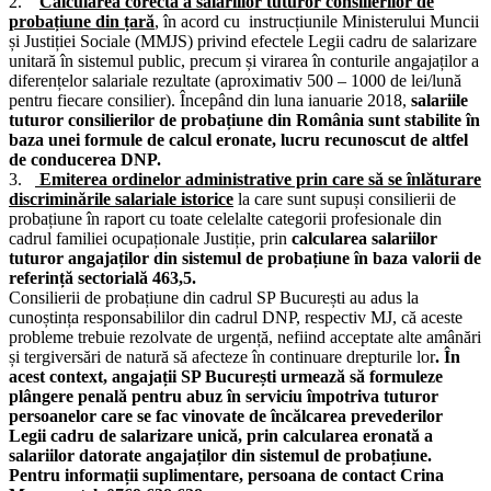
2.
Calcularea corectă a salariilor tuturor consilierilor de
probațiune din țară
, în acord cu instrucțiunile Ministerului Muncii
și Justiției Sociale (MMJS) privind efectele Legii cadru de salarizare
unitară în sistemul public, precum și virarea în conturile angajaților a
diferențelor salariale rezultate (aproximativ 500 – 1000 de lei/lună
pentru fiecare consilier). Începând din luna ianuarie 2018,
salariile
tuturor consilierilor de probațiune din România sunt stabilite în
baza unei formule de calcul eronate, lucru recunoscut de altfel
de conducerea DNP.
3.
Emiterea ordinelor administrative prin care să se înlăturare
discriminările salariale istorice
la care sunt supuși consilierii de
probațiune în raport cu toate celelalte categorii profesionale din
cadrul familiei ocupaționale Justiție, prin
calcularea salariilor
tuturor angajaților din sistemul de probațiune în baza valorii de
referință sectorială 463,5.
Consilierii de probațiune din cadrul SP București au adus la
cunoștința responsabililor din cadrul DNP, respectiv MJ, că aceste
probleme trebuie rezolvate de urgență, nefiind acceptate alte amânări
și tergiversări de natură să afecteze în continuare drepturile lor
. În
acest context, angajații SP București urmează să formuleze
plângere penală pentru abuz în serviciu împotriva tuturor
persoanelor care se fac vinovate de încălcarea prevederilor
Legii cadru de salarizare unică, prin calcularea eronată a
salariilor datorate angajaților din sistemul de probațiune.
Pentru informații suplimentare, persoana de contact Crina