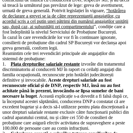
să treacă la următorul pas prevăzut de lege: greva de avertisment,
urmată de greva generală. Potrivit legislației în vigoare,
“hotărârea
de declarare a grevei se ia de către reprezentanții angajaților, cu
acordul scris a cel putin unei pătrimi din numărul angajaților unității
sau, după caz, ai subunității ori compartimentului
”, condiție care a
fost îndeplinită la nivelul Serviciului de Probațiune București.
În cazul în care revendicările lor vor fi în continuare ignorate,
consilierii de probațiune din cadrul SP București vor declanșa apoi
greva generală, conform legii.
Reamintim cele trei revendicări principale ale angajaților din
sistemul de probațiune:
1.
Plata drepturilor salariale restante
izvorâte din tratamentul
discriminatoriu al conducerii MJ în raport cu ceilalți angajați din
familia ocupațională, recunoscute prin hotărâri judecătorești
definitive și irevocabile.
Aceste drepturi salariale au fost
recunoscute oficial și de DNP, respectiv MJ, însă nu au fost
achitate până în prezent, invocându-se lipsa sumelor de bani
necesare la buget
. Această explicație s-a dovedit a fi falsă după ce,
la începutul acestei săptămâni, conducerea DNP a constatat că are
excedent bugetar și a decis să-l utilizeze pentru plata discreționară a
unor drepturi salariale restante exclusiv către funcționarii publici din
cadrul aparatului central, nu și către cei 550 de consilieri de
probațiune care asigură efectiv activitatea de supraveghere a peste
100.000 de persoane care au comis infracțiuni.