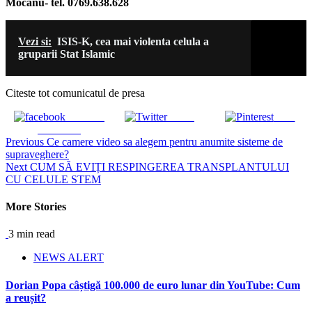
Mocanu- tel. 0769.638.628
Vezi si:
ISIS-K, cea mai violenta celula a
gruparii Stat Islamic
Citeste tot comunicatul de presa
Share on
Tweet
Save
Facebook
Continue
Previous
Ce camere video sa alegem pentru anumite sisteme de
supraveghere?
Reading
Next
CUM SĂ EVIȚI RESPINGEREA TRANSPLANTULUI
CU CELULE STEM
More Stories
3 min read
NEWS ALERT
Dorian Popa câștigă 100.000 de euro lunar din YouTube: Cum
a reușit?