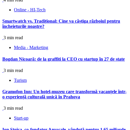
Online - HI-Tech
Smartwatch vs. Tradițional: Cine va câștiga războiul pentru
încheieturile noastre?
3 min read
Media - Marketing
Bogdan Nicoară: de la graffiti la CEO cu startup în 27 de state
3 min read
Turism
Gramofon Inn: Un hotel-muzeu care transformă vacanțele într-
o experiență culturală unică în Prahova
3 min read
Start-up
Ion Stoica, co-fondator Anyscale, vândută pentru 1,65 miliarde