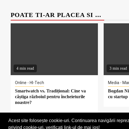
POATE TI-AR PLACEA SI ...
4 min read
3 min read
Online - HI-Tech
Media - Ma
Smartwatch vs. Tradițional: Cine va
Bogdan Nic
câștiga războiul pentru încheieturile
cu startup 
noastre?
Acest site folosește cookie-uri. Continuarea navigării reprez
Termeni si conditii
privind cookie-uri, verificati link-ul de mai jos!