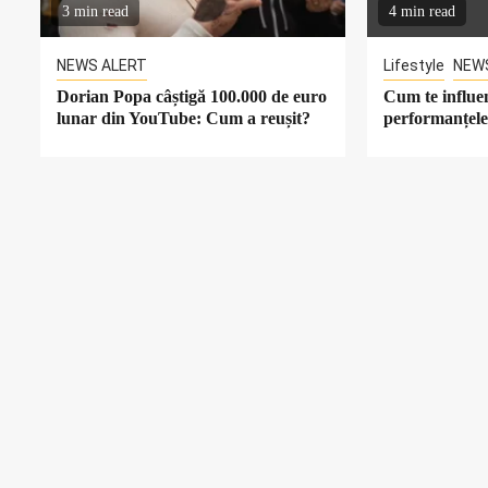
3 min read
4 min read
NEWS ALERT
Lifestyle
NEW
Dorian Popa câștigă 100.000 de euro
Cum te influen
lunar din YouTube: Cum a reușit?
performanțele 