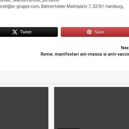
hbinder_auktion/press_pictures/
iewendt@ic-gruppe.com, Bahrenfelder Marktplatz 7, 22761 Hamburg,
Tweet
Save
Nex
Roma: manifestari ani-masca si anti-vacci