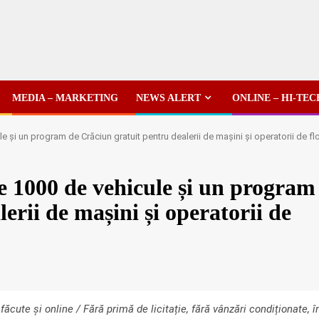
MEDIA – MARKETING
NEWS ALERT
ONLINE – HI-TEC
e și un program de Crăciun gratuit pentru dealerii de mașini și operatorii de f
te 1000 de vehicule și un program
erii de mașini și operatorii de
făcute și online / Fără primă de licitație, fără vânzări condiționate, î