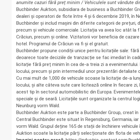
anumite cazuri fără preț minim / Vehiculele sunt vândute dire
Buchbinder Auktion, subsidiara de business a Buchbinder Gro
dealeri și operatori de flote între 4 și 6 decembrie 2019, în
Buchbinder și includ mașini din diferite categorii de prețuri, 
precum și vehicule comerciale. Licitația va avea loc atât la
Crăciun, precum și online. Vizitatorii vor beneficia de cazare
hotel. Programul de Crăciun va fi și el gratuit.
Buchbinder propune condiții unice pentru licitațiile sale: fără
deoarece toate deciziile de tranzacție se fac imediat în cadr
licitație fără preț minim în cea de-a treia zi a evenimentului
locului, precum și prin intermediul unor prezentări detaliate ce
Cu mai mult de 1,000 de vehicule scoase la licitație de-a lung
locului, și alte câteva sute care licitează online în fiecare zi
acest tip în sectorul automobilistic din Europa. Evenimente
speciale și de seară. Licitațiile sunt organizate la centrul l
Neunburg vorm Wald.
Buchbinder Auktion este parte a Buchbinder Group, creat în 1
Central Buchbinder este situat în Regensburg, Germania, iar
vorm Wald. Grupul deține 165 de stații de închiriere vehicule 
Auktion scoate la licitație părți selecționate din flota de v