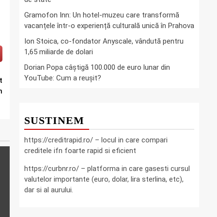
Gramofon Inn: Un hotel-muzeu care transformă
vacanțele într-o experiență culturală unică în Prahova
Ion Stoica, co-fondator Anyscale, vândută pentru
1,65 miliarde de dolari
Dorian Popa câștigă 100.000 de euro lunar din
YouTube: Cum a reușit?
t
n
SUSTINEM
https://creditrapid.ro/ – locul in care compari
creditele ifn foarte rapid si eficient
https://curbnr.ro/ – platforma in care gasesti cursul
valutelor importante (euro, dolar, lira sterlina, etc),
dar si al aurului.