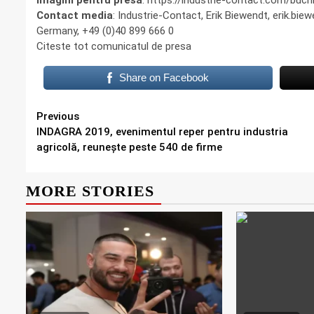
Imagini pentru presă
: https://industrie-contact.com/buc
Contact media
: Industrie-Contact, Erik Biewendt, erik.b
Germany, +49 (0)40 899 666 0
Citeste tot comunicatul de presa
Share on Facebook
Continue
Previous
INDAGRA 2019, evenimentul reper pentru industria
Reading
agricolă, reunește peste 540 de firme
MORE STORIES