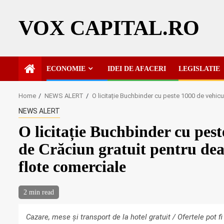
Skip
to
VOX CAPITAL.RO
content
ECONOMIE
IDEI DE AFACERI
LEGISLATIE
Home
NEWS ALERT
O licitație Buchbinder cu peste 1000 de vehicul
NEWS ALERT
O licitație Buchbinder cu pes
de Crăciun gratuit pentru deal
flote comerciale
2 min read
Cazare, mese și transport de la hotel gratuit / Ofertele pot fi 