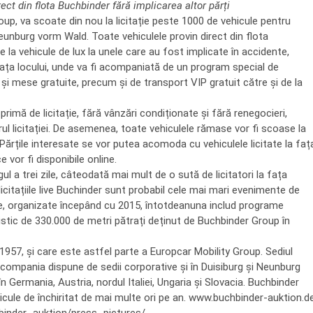
ct din flota Buchbinder fără implicarea altor părți
up, va scoate din nou la licitație peste 1000 de vehicule pentru
 Neunburg vorm Wald. Toate vehiculele provin direct din flota
de la vehicule de lux la unele care au fost implicate în accidente,
 fața locului, unde va fi acompaniată de un program special de
 și mese gratuite, precum și de transport VIP gratuit către și de la
 primă de licitație, fără vânzări condiționate și fără renegocieri,
ul licitației. De asemenea, toate vehiculele rămase vor fi scoase la
. Părțile interesate se vor putea acomoda cu vehiculele licitate la faț
 vor fi disponibile online.
ul a trei zile, câteodată mai mult de o sută de licitatori la fața
, licitațiile live Buchinder sunt probabil cele mai mari evenimente de
le, organizate începând cu 2015, întotdeanuna includ programe
ogistic de 330.000 de metri pătrați deținut de Buchbinder Group în
957, și care este astfel parte a Europcar Mobility Group. Sediul
 compania dispune de sedii corporative și în Duisiburg și Neunburg
în Germania, Austria, nordul Italiei, Ungaria și Slovacia. Buchbinder
ehicule de închiritat de mai multe ori pe an. www.buchbinder-auktion.d