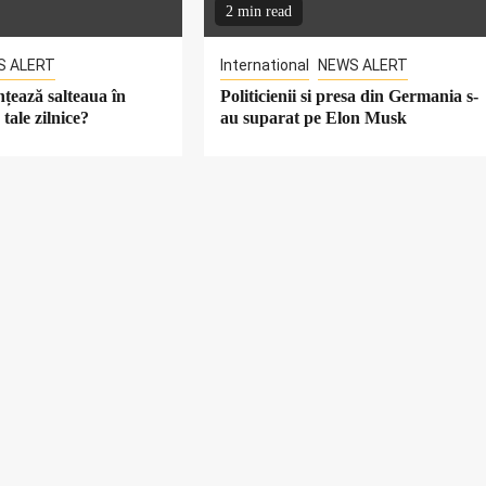
2 min read
S ALERT
International
NEWS ALERT
țează salteaua în
Politicienii si presa din Germania s-
tale zilnice?
au suparat pe Elon Musk