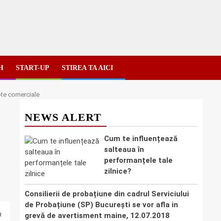
H
START-UP
STIREA TA AICI
lote comerciale
NEWS ALERT
Cum te influențează
salteaua în
performanțele tale
zilnice?
Consilierii de probațiune din cadrul Serviciului
de Probațiune (SP) București se vor afla in
n
grevă de avertisment maine, 12.07.2018