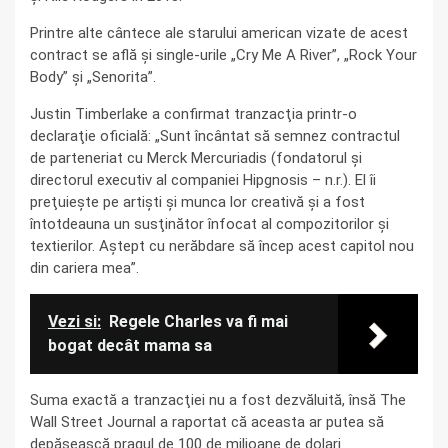
Printre alte cântece ale starului american vizate de acest
contract se află şi single-urile „Cry Me A River”, „Rock Your
Body” şi „Senorita”.
Justin Timberlake a confirmat tranzacţia printr-o
declaraţie oficială: „Sunt încântat să semnez contractul
de parteneriat cu Merck Mercuriadis (fondatorul şi
directorul executiv al companiei Hipgnosis – n.r.). El îi
preţuieşte pe artişti şi munca lor creativă şi a fost
întotdeauna un susţinător înfocat al compozitorilor şi
textierilor. Aştept cu nerăbdare să încep acest capitol nou
din cariera mea”.
Vezi si:
Regele Charles va fi mai
bogat decât mama sa
Suma exactă a tranzacţiei nu a fost dezvăluită, însă The
Wall Street Journal a raportat că aceasta ar putea să
depăşească pragul de 100 de milioane de dolari.