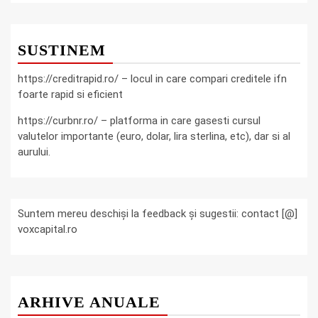
SUSTINEM
https://creditrapid.ro/ – locul in care compari creditele ifn
foarte rapid si eficient
https://curbnr.ro/ – platforma in care gasesti cursul
valutelor importante (euro, dolar, lira sterlina, etc), dar si al
aurului.
Suntem mereu deschiși la feedback și sugestii: contact [@]
voxcapital.ro
ARHIVE ANUALE