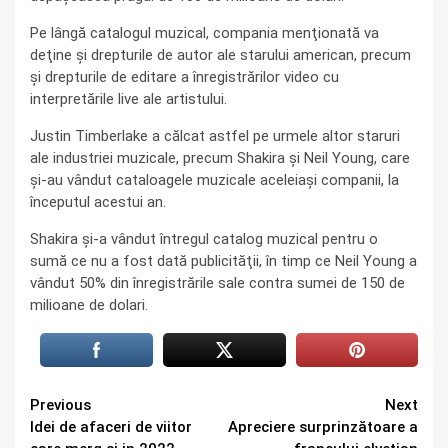
Pe lângă catalogul muzical, compania menţionată va
deţine şi drepturile de autor ale starului american, precum
şi drepturile de editare a înregistrărilor video cu
interpretările live ale artistului.
Justin Timberlake a călcat astfel pe urmele altor staruri
ale industriei muzicale, precum Shakira şi Neil Young, care
şi-au vândut cataloagele muzicale aceleiaşi companii, la
începutul acestui an.
Shakira şi-a vândut întregul catalog muzical pentru o
sumă ce nu a fost dată publicităţii, în timp ce Neil Young a
vândut 50% din înregistrările sale contra sumei de 150 de
milioane de dolari.
Continue
Previous
Next
Idei de afaceri de viitor
Apreciere surprinzătoare a
Reading