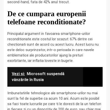
second-hand, fata de 42% anul trecut.
De ce cumpara europenii
telefoane reconditionate?
Principalul argument in favoarea smartphone-urilor
reconditionate este costul lor scazut: 67% dintre cei
chestionati sunt de acord cu acest lucru. Acest lucru nu
este deloc surprinzator, intr-o perioada in care navele
emblematice ale producatorilor ajung la preturi
exorbitante, iar inflatia loveste in bugete.
Vezi si:
Microsoft suspendă
vânzările în Rusia
Imbunatatirile tehnologice ale smartphone-urilor nu mai
sunt la fel de superbe ca acum 10 ani. Acum este posibil
sa faci toate lucrurile pe care ti le doresti de la un telefon
in fiecare zi cu un dispozitiv de 200 de euro, sau chiar mai