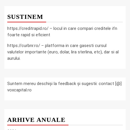
SUSTINEM
https://creditrapid.ro/ – locul in care compari creditele ifn
foarte rapid si eficient
https://curbnr.ro/ – platforma in care gasesti cursul
valutelor importante (euro, dolar, lira sterlina, etc), dar si al
aurului.
Suntem mereu deschiși la feedback și sugestii: contact [@]
voxcapital.ro
ARHIVE ANUALE