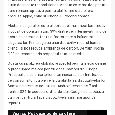
putin daca este reconditionat. Acesta este motivul pentru
care romanii opteaza pentru platforme care ofera
produse Apple, chiar si iPhone 13 reconditionate.
Mediul inconjurator este al doilea cel mai important motiv
invocat de consumatori, 39% dintre cei intervievati fiind de
acord ca acesta a fost un factor care a influentat
alegerea lor. Prin alegerea unui dispozitiv reconditionat,
clientii isi pot reduce amprenta de carbon. De fapt, Nokia
G22 se remarca prin respectul fata de mediu.
Odata cu incalzirea globala, respectul pentru mediu devine
o preocupare majora pentru consumatorii din Europa.
Producatorii de smartphone-uri incearca sa ii linisteasca
pe consumatori cu privire la durabilitatea dispozitivelor lor.
Samsung promite actualizari Android record de 7 ani
pentru S24. In aceeasi ordine de idei, Google se asociaza
cu iFixit pentru a face dispozitivele sale mai usor de
reparat.
Vezi si:
Pot cazinourile să ofere