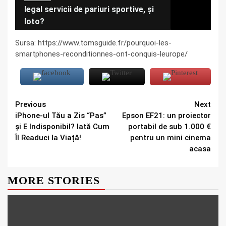
legal servicii de pariuri sportive, și
loto?
Sursa: https://www.tomsguide.fr/pourquoi-les-
smartphones-reconditionnes-ont-conquis-leurope/
Continue
Previous
Next
iPhone-ul Tău a Zis “Pas”
Epson EF21: un proiector
Reading
și E Indisponibil? Iată Cum
portabil de sub 1.000 €
Îl Readuci la Viață!
pentru un mini cinema
acasa
MORE STORIES