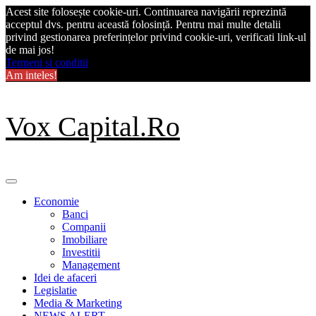
Acest site folosește cookie-uri. Continuarea navigării reprezintă
acceptul dvs. pentru această folosință. Pentru mai multe detalii
privind gestionarea preferințelor privind cookie-uri, verificati link-ul
de mai jos!
Termeni si conditii
Am inteles!
Skip
Vox Capital.Ro
to
content
Primary
Menu
Economie
Banci
Companii
Imobiliare
Investitii
Management
Idei de afaceri
Legislatie
Media & Marketing
NEWS ALERT