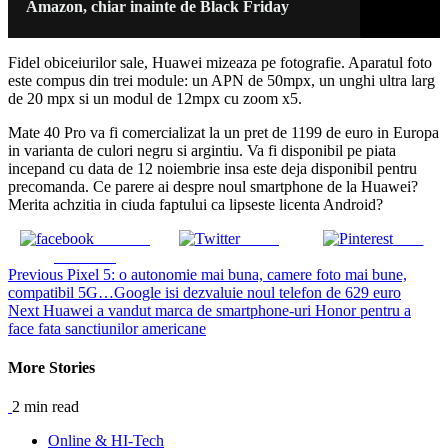
Amazon, chiar inainte de Black Friday
Fidel obiceiurilor sale, Huawei mizeaza pe fotografie. Aparatul foto
este compus din trei module: un APN de 50mpx, un unghi ultra larg
de 20 mpx si un modul de 12mpx cu zoom x5.
Mate 40 Pro va fi comercializat la un pret de 1199 de euro in Europa
in varianta de culori negru si argintiu. Va fi disponibil pe piata
incepand cu data de 12 noiembrie insa este deja disponibil pentru
precomanda. Ce parere ai despre noul smartphone de la Huawei?
Merita achzitia in ciuda faptului ca lipseste licenta Android?
Share on
Tweet
Save
Facebook
Continue
Previous
Pixel 5: o autonomie mai buna, camere foto mai bune,
compatibil 5G…Google isi dezvaluie noul telefon de 629 euro
Reading
Next
Huawei a vandut marca de smartphone-uri Honor pentru a
face fata sanctiunilor americane
More Stories
2 min read
Online & HI-Tech