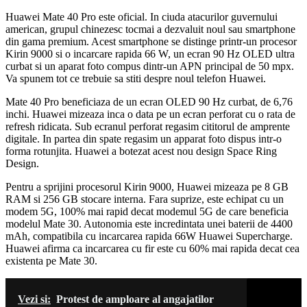
Huawei Mate 40 Pro este oficial. In ciuda atacurilor guvernului
american, grupul chinezesc tocmai a dezvaluit noul sau smartphone
din gama premium. Acest smartphone se distinge printr-un procesor
Kirin 9000 si o incarcare rapida 66 W, un ecran 90 Hz OLED ultra
curbat si un aparat foto compus dintr-un APN principal de 50 mpx.
Va spunem tot ce trebuie sa stiti despre noul telefon Huawei.
Mate 40 Pro beneficiaza de un ecran OLED 90 Hz curbat, de 6,76
inchi. Huawei mizeaza inca o data pe un ecran perforat cu o rata de
refresh ridicata. Sub ecranul perforat regasim cititorul de amprente
digitale. In partea din spate regasim un apparat foto dispus intr-o
forma rotunjita. Huawei a botezat acest nou design Space Ring
Design.
Pentru a sprijini procesorul Kirin 9000, Huawei mizeaza pe 8 GB
RAM si 256 GB stocare interna. Fara suprize, este echipat cu un
modem 5G, 100% mai rapid decat modemul 5G de care beneficia
modelul Mate 30. Autonomia este incredintata unei baterii de 4400
mAh, compatibila cu incarcarea rapida 66W Huawei Supercharge.
Huawei afirma ca incarcarea cu fir este cu 60% mai rapida decat cea
existenta pe Mate 30.
Vezi si:
Protest de amploare al angajatilor