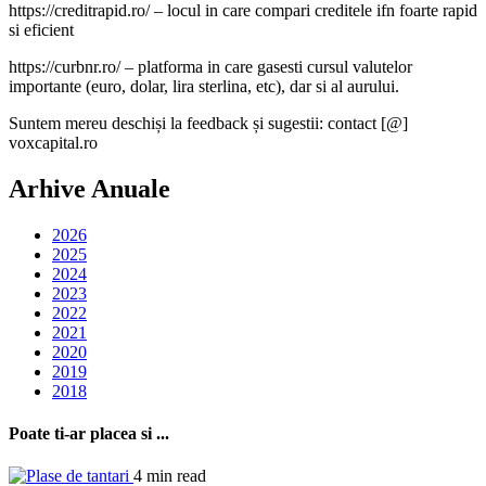
https://creditrapid.ro/ – locul in care compari creditele ifn foarte rapid
si eficient
https://curbnr.ro/ – platforma in care gasesti cursul valutelor
importante (euro, dolar, lira sterlina, etc), dar si al aurului.
Suntem mereu deschiși la feedback și sugestii: contact [@]
voxcapital.ro
Arhive Anuale
2026
2025
2024
2023
2022
2021
2020
2019
2018
Poate ti-ar placea si ...
4 min read