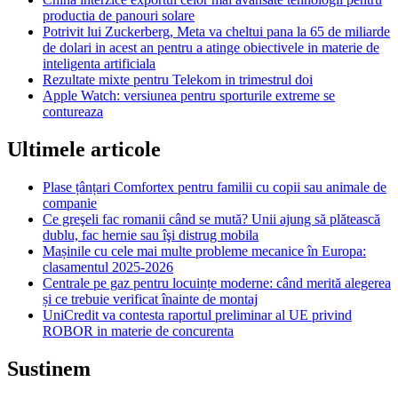
productia de panouri solare
Potrivit lui Zuckerberg, Meta va cheltui pana la 65 de miliarde
de dolari in acest an pentru a atinge obiectivele in materie de
inteligenta artificiala
Rezultate mixte pentru Telekom in trimestrul doi
Apple Watch: versiunea pentru sporturile extreme se
contureaza
Ultimele articole
Plase țânțari Comfortex pentru familii cu copii sau animale de
companie
Ce greşeli fac romanii când se mută? Unii ajung să plătească
dublu, fac hernie sau îşi distrug mobila
Mașinile cu cele mai multe probleme mecanice în Europa:
clasamentul 2025-2026
Centrale pe gaz pentru locuințe moderne: când merită alegerea
și ce trebuie verificat înainte de montaj
UniCredit va contesta raportul preliminar al UE privind
ROBOR in materie de concurenta
Sustinem