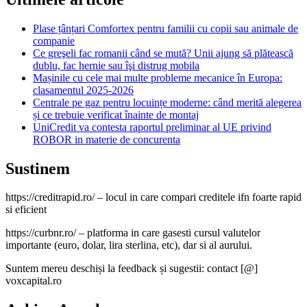
Plase țânțari Comfortex pentru familii cu copii sau animale de
companie
Ce greşeli fac romanii când se mută? Unii ajung să plătească
dublu, fac hernie sau îşi distrug mobila
Mașinile cu cele mai multe probleme mecanice în Europa:
clasamentul 2025-2026
Centrale pe gaz pentru locuințe moderne: când merită alegerea
și ce trebuie verificat înainte de montaj
UniCredit va contesta raportul preliminar al UE privind
ROBOR in materie de concurenta
Sustinem
https://creditrapid.ro/ – locul in care compari creditele ifn foarte rapid
si eficient
https://curbnr.ro/ – platforma in care gasesti cursul valutelor
importante (euro, dolar, lira sterlina, etc), dar si al aurului.
Suntem mereu deschiși la feedback și sugestii: contact [@]
voxcapital.ro