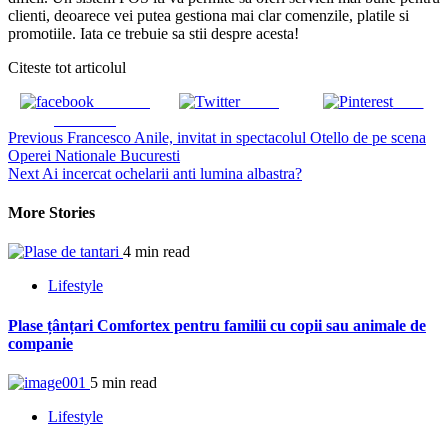
clienti, deoarece vei putea gestiona mai clar comenzile, platile si
promotiile. Iata ce trebuie sa stii despre acesta!
Citeste tot articolul
Share on
Tweet
Save
Facebook
Continue
Previous
Francesco Anile, invitat in spectacolul Otello de pe scena
Operei Nationale Bucuresti
Reading
Next
Ai incercat ochelarii anti lumina albastra?
More Stories
4 min read
Lifestyle
Plase țânțari Comfortex pentru familii cu copii sau animale de
companie
5 min read
Lifestyle