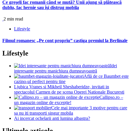
Ce greşeli fac romanii când se mută? Unii ajung să plătească
dublu, fac hernie sau îşi distrug mobila
2 min read
Lifestyle
Filmul romanesc „Pe cont propriu” castiga premiul la Berlinale
Lifestyle
Idei
interesante pentru manichiura dumneavoastră
Află de ce Baumbet este
cazino-ul perfect pentru tine
Ljubica Vranes si Mikheil Sheshaberidze, invitati in
spectacolul Carmen de pe scena Operei Nationale Bucuresti
Callipso.ro –
un magazin online de excepție!
Cele mai importante 3 motive pentru care
sa nu iti transporti singur mobila
Ai incercat ochelarii anti lumina albastra?
Ultimele articole