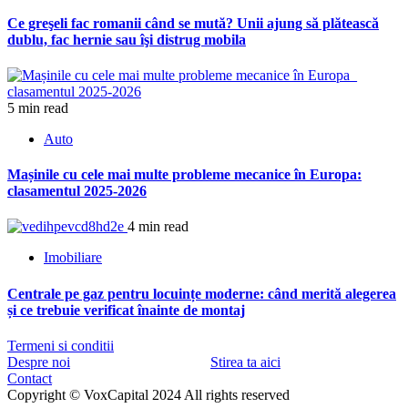
Ce greşeli fac romanii când se mută? Unii ajung să plătească
dublu, fac hernie sau îşi distrug mobila
5 min read
Auto
Mașinile cu cele mai multe probleme mecanice în Europa:
clasamentul 2025-2026
4 min read
Imobiliare
Centrale pe gaz pentru locuințe moderne: când merită alegerea
și ce trebuie verificat înainte de montaj
Termeni si conditii
Despre noi
Stirea ta aici
Contact
Copyright © VoxCapital 2024 All rights reserved