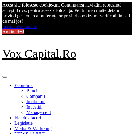
Acest site folosește cookie-uri. Continuarea navigării reprezintă
acceptul dvs. pentru această folosință. Pentru mai multe detalii
privind gestionarea preferințelor privind cookie-uri, verificati link-ul
de mai jos!
Termeni si conditii
Am inteles!
Skip
Vox Capital.Ro
to
content
Primary
Menu
Economie
Banci
Companii
Imobiliare
Investitii
Management
Idei de afaceri
Legislatie
Media & Marketing
NEWS ALERT