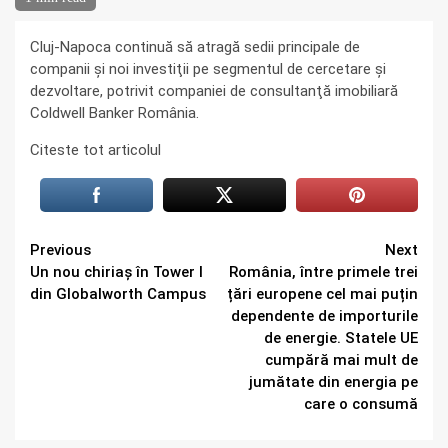
Cluj-Napoca continuă să atragă sedii principale de
companii şi noi investiţii pe segmentul de cercetare şi
dezvoltare, potrivit companiei de consultanţă imobiliară
Coldwell Banker România.
Citeste tot articolul
Continue
Previous
Next
Un nou chiriaș în Tower I
România, între primele trei
Reading
din Globalworth Campus
țări europene cel mai puțin
dependente de importurile
de energie. Statele UE
cumpără mai mult de
jumătate din energia pe
care o consumă