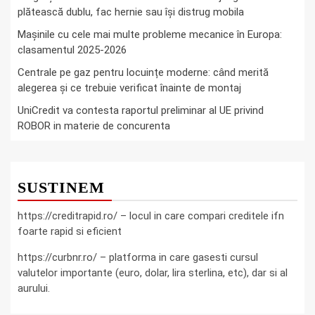
plătească dublu, fac hernie sau îşi distrug mobila
Mașinile cu cele mai multe probleme mecanice în Europa:
clasamentul 2025-2026
Centrale pe gaz pentru locuințe moderne: când merită
alegerea și ce trebuie verificat înainte de montaj
UniCredit va contesta raportul preliminar al UE privind
ROBOR in materie de concurenta
SUSTINEM
https://creditrapid.ro/ – locul in care compari creditele ifn
foarte rapid si eficient
https://curbnr.ro/ – platforma in care gasesti cursul
valutelor importante (euro, dolar, lira sterlina, etc), dar si al
aurului.