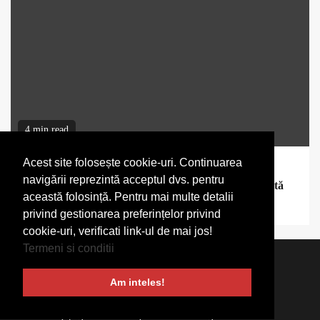
4 min read
Acest site folosește cookie-uri. Continuarea
Imobiliare
navigării reprezintă acceptul dvs. pentru
Centrale pe gaz pentru locuințe moderne: când merită
această folosință. Pentru mai multe detalii
alegerea și ce trebuie verificat înainte de montaj
privind gestionarea preferințelor privind
cookie-uri, verificati link-ul de mai jos!
Termeni si conditii
Termeni si conditii
Despre noi
Stirea ta aici
Am inteles!
Contact
Copyright © VoxCapital 2024 All rights reserved