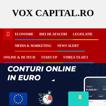
Skip
to
VOX CAPITAL.RO
content
ECONOMIE
IDEI DE AFACERI
LEGISLATIE
MEDIA & MARKETING
NEWS ALERT
ONLINE & HI-TECH
START-UP
STIREA TA AICI