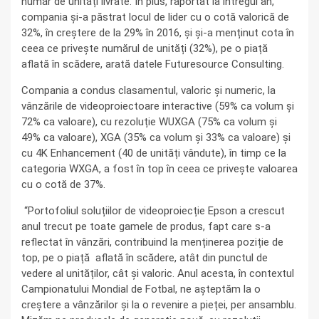
număr de unități livrate. În plus, raportat la întregul an,
compania și-a păstrat locul de lider cu o cotă valorică de
32%, în creștere de la 29% în 2016, și și-a menținut cota în
ceea ce privește numărul de unități (32%), pe o piață
aflată în scădere, arată datele Futuresource Consulting.
Compania a condus clasamentul, valoric și numeric, la
vânzările de videoproiectoare interactive (59% ca volum și
72% ca valoare), cu rezoluție WUXGA (75% ca volum și
49% ca valoare), XGA (35% ca volum și 33% ca valoare) și
cu 4K Enhancement (40 de unități vândute), în timp ce la
categoria WXGA, a fost în top în ceea ce privește valoarea
cu o cotă de 37%.
“Portofoliul soluțiilor de videoproiecție Epson a crescut
anul trecut pe toate gamele de produs, fapt care s-a
reflectat în vânzări, contribuind la menținerea poziție de
top, pe o piață aflată în scădere, atât din punctul de
vedere al unităților, cât și valoric. Anul acesta, în contextul
Campionatului Mondial de Fotbal, ne așteptăm la o
creștere a vânzărilor și la o revenire a pieței, per ansamblu.