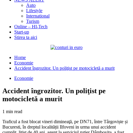
Auto
Lifestyle
International
Turism
Online – HI-Tech
Start-up
Stirea ta aici
Home
Economie
Accident îngrozitor. Un poliţist pe motocicletă a murit
Economie
Accident îngrozitor. Un poliţist pe
motocicletă a murit
1 min read
Traficul a fost blocat vineri dimineaţă, pe DN71, între Târgoviște și
Bucuresti, în dreptul localității Ilfoveni in urma unui accident
cumplit. lițist de 40 ani, agent la serviciul rutier Dâmbovița, a fost