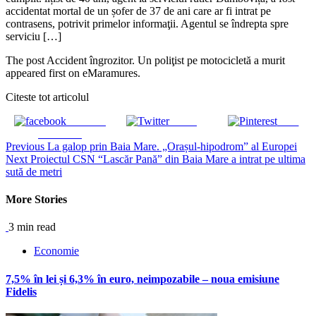
accidentat mortal de un șofer de 37 de ani care ar fi intrat pe
contrasens, potrivit primelor informaţii. Agentul se îndrepta spre
serviciu […]
The post Accident îngrozitor. Un poliţist pe motocicletă a murit
appeared first on eMaramures.
Citeste tot articolul
Share on
Tweet
Save
Facebook
Continue
Previous
La galop prin Baia Mare. „Orașul-hipodrom” al Europei
Next
Proiectul CSN “Lascăr Pană” din Baia Mare a intrat pe ultima
Reading
sută de metri
More Stories
3 min read
Economie
7,5% în lei și 6,3% în euro, neimpozabile – noua emisiune
Fidelis