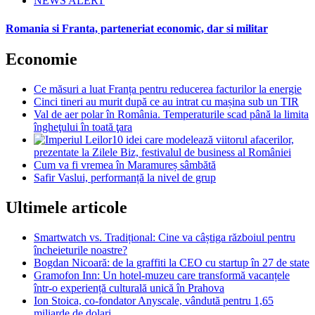
NEWS ALERT
Romania si Franta, parteneriat economic, dar si militar
Economie
Ce măsuri a luat Franța pentru reducerea facturilor la energie
Cinci tineri au murit după ce au intrat cu mașina sub un TIR
Val de aer polar în România. Temperaturile scad până la limita
îngheţului în toată ţara
10 idei care modelează viitorul afacerilor,
prezentate la Zilele Biz, festivalul de business al României
Cum va fi vremea în Maramureș sâmbătă
Safir Vaslui, performanță la nivel de grup
Ultimele articole
Smartwatch vs. Tradițional: Cine va câștiga războiul pentru
încheieturile noastre?
Bogdan Nicoară: de la graffiti la CEO cu startup în 27 de state
Gramofon Inn: Un hotel-muzeu care transformă vacanțele
într-o experiență culturală unică în Prahova
Ion Stoica, co-fondator Anyscale, vândută pentru 1,65
miliarde de dolari