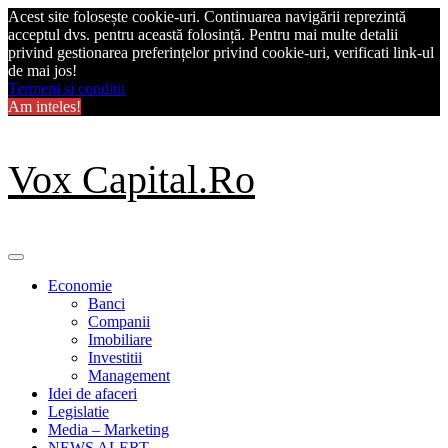
Acest site folosește cookie-uri. Continuarea navigării reprezintă
acceptul dvs. pentru această folosință. Pentru mai multe detalii
privind gestionarea preferințelor privind cookie-uri, verificati link-ul
de mai jos!
Termeni si conditii
Am inteles!
Skip
Vox Capital.Ro
to
content
Primary
Menu
Economie
Banci
Companii
Imobiliare
Investitii
Management
Idei de afaceri
Legislatie
Media – Marketing
NEWS ALERT