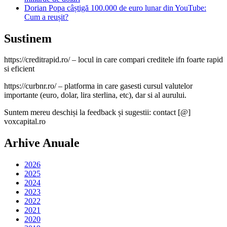
Dorian Popa câștigă 100.000 de euro lunar din YouTube:
Cum a reușit?
Sustinem
https://creditrapid.ro/ – locul in care compari creditele ifn foarte rapid
si eficient
https://curbnr.ro/ – platforma in care gasesti cursul valutelor
importante (euro, dolar, lira sterlina, etc), dar si al aurului.
Suntem mereu deschiși la feedback și sugestii: contact [@]
voxcapital.ro
Arhive Anuale
2026
2025
2024
2023
2022
2021
2020