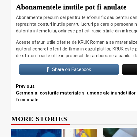
Abonamentele inutile pot fi anulate
Abonamente precum cel pentru telefonul fix sau pentru cana
reprezinta costuri inutile pentru lucruri pe care o persoana nu 
datorita internetului; onlinese pot citi rapid stirile din intrea
Aceste sfaturi utile oferite de KRUK Romania se materialize
ajutorul concret oferit de firma in cazul platilor, KRUK este
de sfaturi foarte utile in procesul de rambursare a banilor da
Share on Facebook
Continue
Previous
Germania: costurile materiale si umane ale inundatiilor
Reading
fi colosale
MORE STORIES