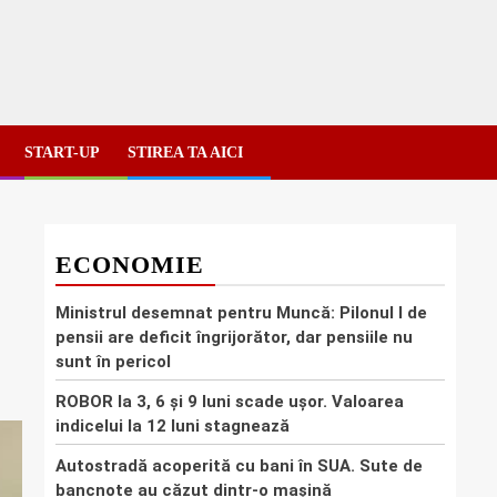
START-UP
STIREA TA AICI
ECONOMIE
Ministrul desemnat pentru Muncă: Pilonul I de
pensii are deficit îngrijorător, dar pensiile nu
sunt în pericol
ROBOR la 3, 6 şi 9 luni scade uşor. Valoarea
indicelui la 12 luni stagnează
Autostradă acoperită cu bani în SUA. Sute de
bancnote au căzut dintr-o mașină