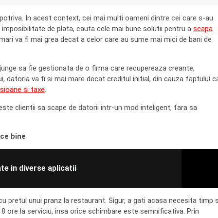
potriva. In acest context, cei mai multi oameni dintre cei care s-au
imposibilitate de plata, cauta cele mai bune solutii pentru a
scapa
ii mari va fi mai grea decat a celor care au sume mai mici de bani de
 ajunge sa fie gestionata de o firma care recupereaza creante,
 datoria va fi si mai mare decat creditul initial, din cauza faptului c
sioane si taxe
.
este clientii sa scape de datorii intr-un mod inteligent, fara sa
ce bine
te in diverse aplicatii
u pretul unui pranz la restaurant. Sigur, a gati acasa necesita timp s
 8 ore la serviciu, insa orice schimbare este semnificativa. Prin