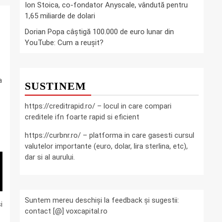
Ion Stoica, co-fondator Anyscale, vândută pentru
1,65 miliarde de dolari
Dorian Popa câștigă 100.000 de euro lunar din
YouTube: Cum a reușit?
a
SUSTINEM
https://creditrapid.ro/ – locul in care compari
creditele ifn foarte rapid si eficient
https://curbnr.ro/ – platforma in care gasesti cursul
valutelor importante (euro, dolar, lira sterlina, etc),
dar si al aurului.
Suntem mereu deschiși la feedback și sugestii:
i
contact [@] voxcapital.ro