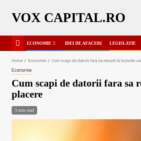
Skip
to
VOX CAPITAL.RO
content
ECONOMIE
IDEI DE AFACERI
LEGISLATIE
Home
Economie
Cum scapi de datorii fara sa renunti la lucrurile car
Economie
Cum scapi de datorii fara sa re
placere
3 min read