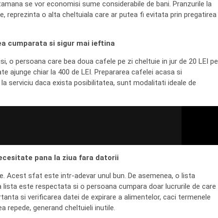
tamana se vor economisi sume considerabile de bani. Pranzurile la
e, reprezinta o alta cheltuiala care ar putea fi evitata prin pregatirea
a cumparata si sigur mai ieftina
si, o persoana care bea doua cafele pe zi cheltuie in jur de 20 LEI pe
e ajunge chiar la 400 de LEI. Prepararea cafelei acasa si
a serviciu daca exista posibilitatea, sunt modalitati ideale de
ecesitate pana la ziua fara datorii
. Acest sfat este intr-adevar unul bun. De asemenea, o lista
Daca lista este respectata si o persoana cumpara doar lucrurile de care
tanta si verificarea datei de expirare a alimentelor, caci termenele
 repede, generand cheltuieli inutile.