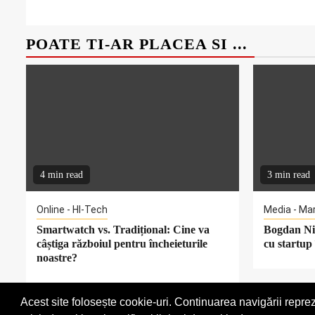
POATE TI-AR PLACEA SI ...
4 min read
3 min read
Online - HI-Tech
Media - Ma
Smartwatch vs. Tradițional: Cine va
Bogdan Nic
câștiga războiul pentru încheieturile
cu startup 
noastre?
Acest site folosește cookie-uri. Continuarea navigării reprez