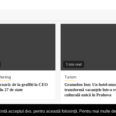
3 min read
rketing
Turism
oară: de la graffiti la CEO
Gramofon Inn: Un hotel-muz
în 27 de state
transformă vacanțele într-o e
culturală unică în Prahova
intă acceptul dvs. pentru această folosință. Pentru mai multe det