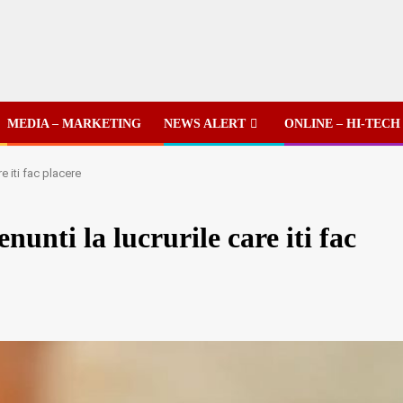
MEDIA – MARKETING
NEWS ALERT
ONLINE – HI-TECH
e iti fac placere
nunti la lucrurile care iti fac