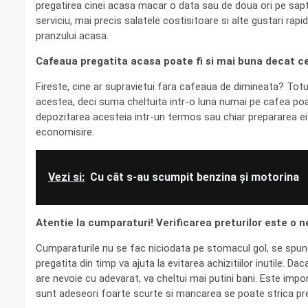
pregatirea cinei acasa macar o data sau de doua ori pe sap
serviciu, mai precis salatele costisitoare si alte gustari rapid
pranzului acasa.
Cafeaua pregatita acasa poate fi si mai buna decat ce
Fireste, cine ar supravietui fara cafeaua de dimineata? Totu
acestea, deci suma cheltuita intr-o luna numai pe cafea poat
depozitarea acesteia intr-un termos sau chiar prepararea ei l
economisire.
Vezi si:
Cu cât s-au scumpit benzina și motorina
Atentie la cumparaturi! Verificarea preturilor este o n
Cumparaturile nu se fac niciodata pe stomacul gol, se spune
pregatita din timp va ajuta la evitarea achizitiilor inutile. 
are nevoie cu adevarat, va cheltui mai putini bani. Este impor
sunt adeseori foarte scurte si mancarea se poate strica prea