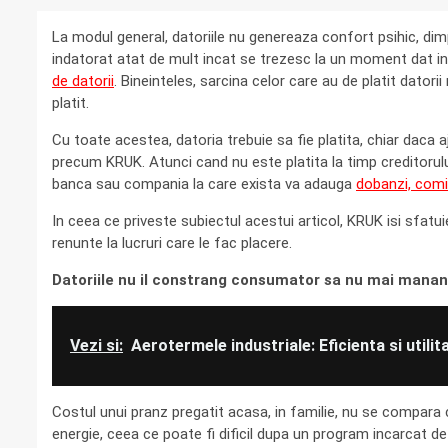
La modul general, datoriile nu genereaza confort psihic, dim
indatorat atat de mult incat se trezesc la un moment dat in 
de datorii
. Bineinteles, sarcina celor care au de platit dator
platit.
Cu toate acestea, datoria trebuie sa fie platita, chiar daca
precum KRUK. Atunci cand nu este platita la timp creditorului,
banca sau compania la care exista va adauga
dobanzi, comi
In ceea ce priveste subiectul acestui articol, KRUK isi sfatui
renunte la lucruri care le fac placere.
Datoriile nu il constrang consumator sa nu mai manan
Vezi si:
Aerotermele industriale: Eficienta si utilita
Costul unui pranz pregatit acasa, in familie, nu se compara c
energie, ceea ce poate fi dificil dupa un program incarcat de