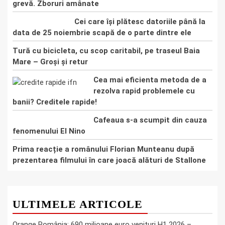
grevă. Zboruri amânate
Cei care își plătesc datoriile până la
data de 25 noiembrie scapă de o parte dintre ele
Tură cu bicicleta, cu scop caritabil, pe traseul Baia
Mare – Groşi şi retur
Cea mai eficienta metoda de a
rezolva rapid problemele cu
banii? Creditele rapide!
Cafeaua s-a scumpit din cauza
fenomenului El Nino
Prima reacție a românului Florian Munteanu după
prezentarea filmului în care joacă alături de Stallone
ULTIMELE ARTICOLE
Orange România: 690 milioane euro venituri H1 2026 –