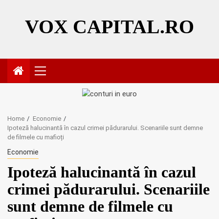
Skip
to
VOX CAPITAL.RO
content
Primary
Menu
Home
Economie
Ipoteză halucinantă în cazul crimei pădurarului. Scenariile sunt demne
de filmele cu mafioți
Economie
Ipoteză halucinantă în cazul
crimei pădurarului. Scenariile
sunt demne de filmele cu