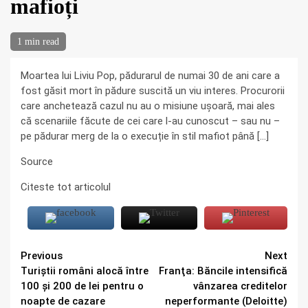
mafioți
1 min read
Moartea lui Liviu Pop, pădurarul de numai 30 de ani care a
fost găsit mort în pădure suscită un viu interes. Procurorii
care anchetează cazul nu au o misiune ușoară, mai ales
că scenariile făcute de cei care l-au cunoscut – sau nu –
pe pădurar merg de la o execuție în stil mafiot până […]
Source
Citeste tot articolul
Continue
Previous
Next
Turiştii români alocă între
Franţa: Băncile intensifică
Reading
100 şi 200 de lei pentru o
vânzarea creditelor
noapte de cazare
neperformante (Deloitte)