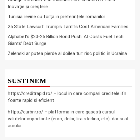
Inovație și creștere
Tunisia revine cu forță în preferințele românilor
25 State Lawsuit: Trump’s Tariffs Cost American Families
Alphabet’s $20-25 Billion Bond Push: AI Costs Fuel Tech
Giants’ Debt Surge
Zelenski ar putea pierde al doilea tur: risc politic în Ucraina
SUSTINEM
https://creditrapid.ro/ – locul in care compari creditele ifn
foarte rapid si eficient
https://curbnr.ro/ – platforma in care gasesti cursul
valutelor importante (euro, dolar, lira sterlina, etc), dar si al
aurului.