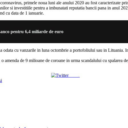
avirus, primele noua luni ale anului 2020 au fost caracterizate prin nive
anilor si investitiile pentru a imbunatati reputatia bancii pana in anul 2
nd cu data de 1 ianuarie.
nco pentru 6,4 miliarde de euro
ia odata cu vanzarile in luna octombrie a portofoliului sau in Lituania. In
 o amenda de 9 milioane de coroane in urma scandalului cu spalarea de
Tweet
si