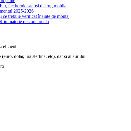
 companie
lu, fac hernie sau îşi distrug mobila
samentul 2025-2026
 ce trebuie verificat înainte de montaj
R in materie de concurenta
i eficient
euro, dolar, lira sterlina, etc), dar si al aurului.
.ro