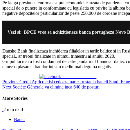
Pe langa presiunea enorma asupra economiei cauzata de pandemia cu coron
special de o punere in conformitate cu legislatia cu privire la albirea b
negative depozitelor particularilor de peste 250.000 de coroane incepa
Vezi si:
BPCE vrea sa achiziționeze banca portugheza Novo Ba
Danske Bank finalizeaza inchiderea filialelor in tarile baltice si in Rus
special,, ar trebui finalizate in ultimul trimestru al anului 2020.
Grupul tocmai a fost condamnat de catre jandarmul financiar danez cu
danez o plasare a banilor intr-un mediu mai degraba negativ.
Share on Facebook
Continue
Previous
Crédit Agricole isi cedeaza partea restanta bancii Saudi Fran
Next
Société Générale va elimina inca 640 de posturi
Reading
More Stories
2 min read
Banci