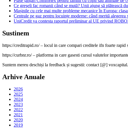
Plase țânțari Comfortex pentru familii cu copii sau animale de
Ce greşeli fac romanii când se mută? Unii ajung să plătească dub
Mașinile cu cele mai multe probleme mecanice în Europa: cla
Centrale pe gaz pentru locuințe moderne: când merită alegerea și
UniCredit va contesta raportul preliminar al UE privind ROBO
Sustinem
https://creditrapid.ro/ – locul in care compari creditele ifn foarte rapid s
https://curbnr.ro/ – platforma in care gasesti cursul valutelor importante (
Suntem mereu deschiși la feedback și sugestii: contact [@] voxcapital
Arhive Anuale
2026
2025
2024
2023
2022
2021
2020
2019