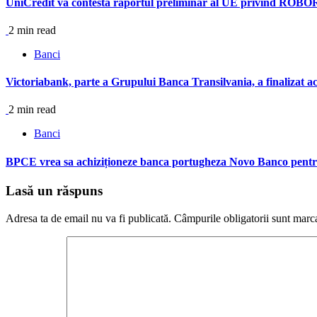
UniCredit va contesta raportul preliminar al UE privind ROBOR
2 min read
Banci
Victoriabank, parte a Grupului Banca Transilvania, a finalizat ac
2 min read
Banci
BPCE vrea sa achiziționeze banca portugheza Novo Banco pentru
Lasă un răspuns
Adresa ta de email nu va fi publicată.
Câmpurile obligatorii sunt marc