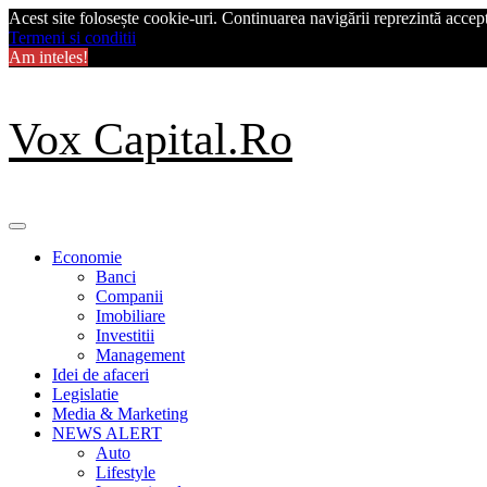
Acest site folosește cookie-uri. Continuarea navigării reprezintă acceptu
Termeni si conditii
Am inteles!
Skip
Vox Capital.Ro
to
content
Primary
Menu
Economie
Banci
Companii
Imobiliare
Investitii
Management
Idei de afaceri
Legislatie
Media & Marketing
NEWS ALERT
Auto
Lifestyle