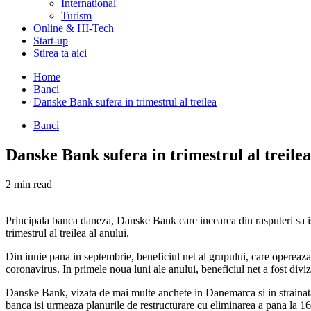
International
Turism
Online & HI-Tech
Start-up
Stirea ta aici
Home
Banci
Danske Bank sufera in trimestrul al treilea
Banci
Danske Bank sufera in trimestrul al treilea
2 min read
Principala banca daneza, Danske Bank care incearca din rasputeri sa isi
trimestrul al treilea al anului.
Din iunie pana in septembrie, beneficiul net al grupului, care opereaza 
coronavirus. In primele noua luni ale anului, beneficiul net a fost diviz
Danske Bank, vizata de mai multe anchete in Danemarca si in strainatat
banca isi urmeaza planurile de restructurare cu eliminarea a pana la 1