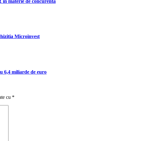
 in materie de concurenta
hizitia Microinvest
 6,4 miliarde de euro
ate cu
*