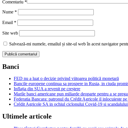
Comentariu
*
Nume
*
Email
*
Site web
Salvează-mi numele, emailul și site-ul web în acest navigator pent
Banci
FED nu a luat o decizie privind viitoarea politică monetară
Bancile europene continua sa prospere in Rusia, in ciuda promis
Inflația din SUA a revenit pe creștere
Marile banci americane pun miliarde deoparte pentru a se pregati
Federatia Bancara: patronul du Crédit Agricole il inlocuieste pe
Crédit Agricole SA in ochiul ciclonului Covid-19 si scandalulu
Ultimele articole