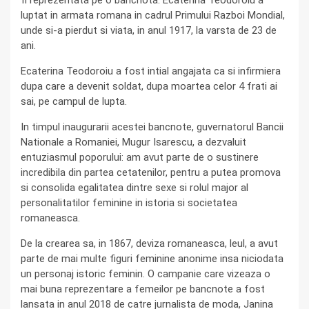
fi reprezentata pe o bancnota. Ecaterina Teodoroiu a
luptat in armata romana in cadrul Primului Razboi Mondial,
unde si-a pierdut si viata, in anul 1917, la varsta de 23 de
ani.
Ecaterina Teodoroiu a fost intial angajata ca si infirmiera
dupa care a devenit soldat, dupa moartea celor 4 frati ai
sai, pe campul de lupta.
In timpul inaugurarii acestei bancnote, guvernatorul Bancii
Nationale a Romaniei, Mugur Isarescu, a dezvaluit
entuziasmul poporului: am avut parte de o sustinere
incredibila din partea cetatenilor, pentru a putea promova
si consolida egalitatea dintre sexe si rolul major al
personalitatilor feminine in istoria si societatea
romaneasca.
De la crearea sa, in 1867, deviza romaneasca, leul, a avut
parte de mai multe figuri feminine anonime insa niciodata
un personaj istoric feminin. O campanie care vizeaza o
mai buna reprezentare a femeilor pe bancnote a fost
lansata in anul 2018 de catre jurnalista de moda, Janina