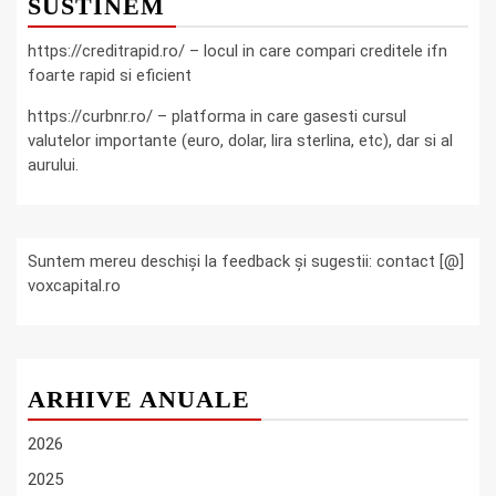
SUSTINEM
https://creditrapid.ro/ – locul in care compari creditele ifn
foarte rapid si eficient
https://curbnr.ro/ – platforma in care gasesti cursul
valutelor importante (euro, dolar, lira sterlina, etc), dar si al
aurului.
Suntem mereu deschiși la feedback și sugestii: contact [@]
voxcapital.ro
ARHIVE ANUALE
2026
2025