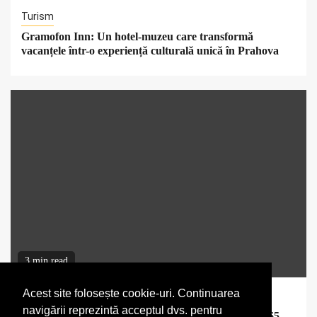
Turism
Gramofon Inn: Un hotel-muzeu care transformă
vacanțele într-o experiență culturală unică în Prahova
3 min read
Acest site folosește cookie-uri. Continuarea
Start-up
navigării reprezintă acceptul dvs. pentru
Ion Stoica, co-fondator Anyscale, vândută pentru 1,65