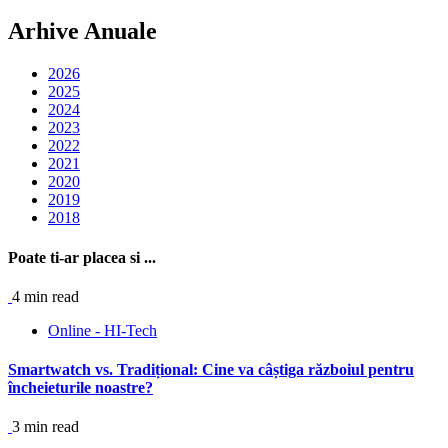
Arhive Anuale
2026
2025
2024
2023
2022
2021
2020
2019
2018
Poate ti-ar placea si ...
4 min read
Online - HI-Tech
Smartwatch vs. Tradițional: Cine va câștiga războiul pentru
încheieturile noastre?
3 min read