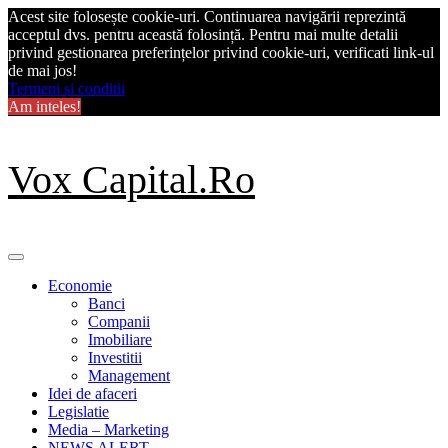
Acest site folosește cookie-uri. Continuarea navigării reprezintă
acceptul dvs. pentru această folosință. Pentru mai multe detalii
privind gestionarea preferințelor privind cookie-uri, verificati link-ul
de mai jos!
Termeni si conditii
Am inteles!
Skip
Vox Capital.Ro
to
content
Primary
Menu
Economie
Banci
Companii
Imobiliare
Investitii
Management
Idei de afaceri
Legislatie
Media – Marketing
NEWS ALERT