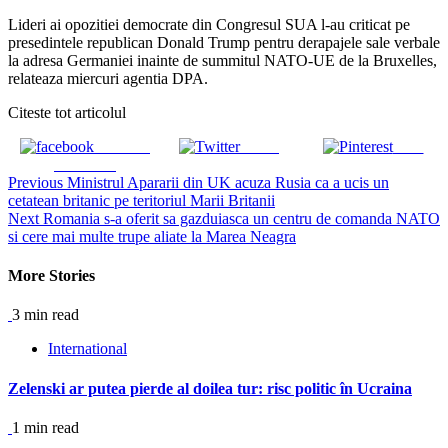
Lideri ai opozitiei democrate din Congresul SUA l-au criticat pe
presedintele republican Donald Trump pentru derapajele sale verbale
la adresa Germaniei inainte de summitul NATO-UE de la Bruxelles,
relateaza miercuri agentia DPA.
Citeste tot articolul
Share on
Tweet
Save
Facebook
Continue
Previous
Ministrul Apararii din UK acuza Rusia ca a ucis un
cetatean britanic pe teritoriul Marii Britanii
Reading
Next
Romania s-a oferit sa gazduiasca un centru de comanda NATO
si cere mai multe trupe aliate la Marea Neagra
More Stories
3 min read
International
Zelenski ar putea pierde al doilea tur: risc politic în Ucraina
1 min read