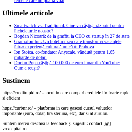
femeile care nu poarta voal
Ultimele articole
Smartwatch vs. Tradițional: Cine va câștiga războiul pentru
încheieturile noastre?
Bogdan Nicoară: de la graffiti la CEO cu startup în 27 de state
Gramofon Inn: Un hotel-muzeu care transformă vacanțele
într-o experiență culturală unică în Prahova
Ion Stoica, co-fondator Anyscale, vândută pentru 1,65
miliarde de dolari
Dorian Popa câștigă 100.000 de euro lunar din YouTube:
Cum a reușit?
Sustinem
https://creditrapid.ro/ – locul in care compari creditele ifn foarte rapid
si eficient
https://curbnr.ro/ – platforma in care gasesti cursul valutelor
importante (euro, dolar, lira sterlina, etc), dar si al aurului.
Suntem mereu deschiși la feedback și sugestii: contact [@]
voxcapital.ro