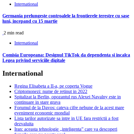
International
Germania prelungeste controalele la frontierele terestre cu sase
luni, incepand cu 15 martie
2 min read
International
Comisia Europeana: Designul TikTok da dependenta si incalca
Legea privind serviciile digitale
International
Regina Elisabeta a II-a, pe coperta Vogue
Criptomonezi: nume de retinut in 2022
Spitalizat la Berlin, opozantul rus Alexei Navalny este in
continuare in stare grava
Forumul de la Davos: cateva cifre nebune de la acest mare
eveniment economic mondial
Lista tarilor autorizate sa intre in UE fara restrictii a fost
dezvaluita
Iran: aceasta tehnologie „inteligenta” care va descoperi