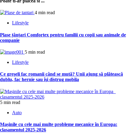
Poate ti-ar placea si ...
4 min read
Lifestyle
Plase țânțari Comfortex pentru familii cu copii sau animale de
companie
5 min read
Lifestyle
Ce greşeli fac romanii când se mută? Unii ajung să plătească
dublu, fac hernie sau îşi distrug mobila
5 min read
Auto
Mașinile cu cele mai multe probleme mecanice în Europa:
clasamentul 2025-2026