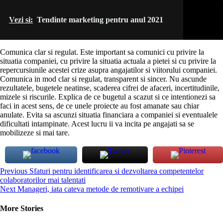
Vezi si:
Tendinte marketing pentru anul 2021
Comunica clar si regulat. Este important sa comunici cu privire la
situatia companiei, cu privire la situatia actuala a pietei si cu privire la
repercursiunile acestei crize asupra angajatilor si viitorului companiei.
Comunica in mod clar si regulat, transparent si sincer. Nu ascunde
rezultatele, bugetele neatinse, scaderea cifrei de afaceri, incertitudinile,
mizele si riscurile. Explica de ce bugetul a scazut si ce intentionezi sa
faci in acest sens, de ce unele proiecte au fost amanate sau chiar
anulate. Evita sa ascunzi situatia financiara a companiei si eventualele
dificultati intampinate. Acest lucru ii va incita pe angajati sa se
mobilizeze si mai tare.
Continue
Previous
Sfaturi pentru identificarea si dezvoltarea competentelor
colaboratorilor mai talentati
Reading
Next
Manageri, iata cateva metode de remotivare a echipei
More Stories