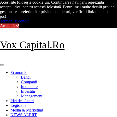
Acest site folosește cookie-uri. Continuarea navigării reprezintă
acceptul dvs. pentru această folosință. Pentru mai multe detalii privind
gestionarea preferințelor privind cookie-uri, verificati link-ul de mai
jos!
Termeni si conditii
Am inteles!
Skip
Vox Capital.Ro
to
content
Primary
Menu
Economie
Banci
Companii
Imobiliare
Investitii
Management
Idei de afaceri
Legislatie
Media & Marketing
NEWS ALERT