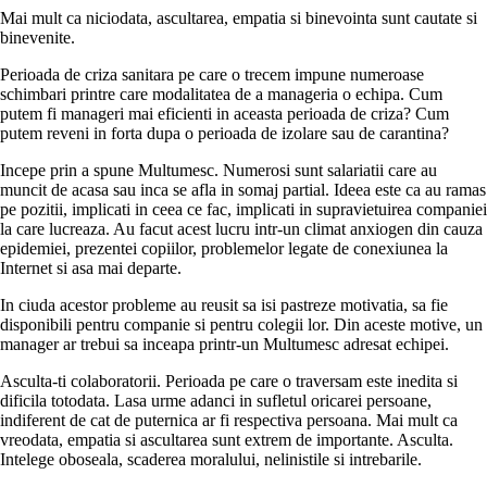
Mai mult ca niciodata, ascultarea, empatia si binevointa sunt cautate si
binevenite.
Perioada de criza sanitara pe care o trecem impune numeroase
schimbari printre care modalitatea de a manageria o echipa. Cum
putem fi manageri mai eficienti in aceasta perioada de criza? Cum
putem reveni in forta dupa o perioada de izolare sau de carantina?
Incepe prin a spune Multumesc. Numerosi sunt salariatii care au
muncit de acasa sau inca se afla in somaj partial. Ideea este ca au ramas
pe pozitii, implicati in ceea ce fac, implicati in supravietuirea companiei
la care lucreaza. Au facut acest lucru intr-un climat anxiogen din cauza
epidemiei, prezentei copiilor, problemelor legate de conexiunea la
Internet si asa mai departe.
In ciuda acestor probleme au reusit sa isi pastreze motivatia, sa fie
disponibili pentru companie si pentru colegii lor. Din aceste motive, un
manager ar trebui sa inceapa printr-un Multumesc adresat echipei.
Asculta-ti colaboratorii. Perioada pe care o traversam este inedita si
dificila totodata. Lasa urme adanci in sufletul oricarei persoane,
indiferent de cat de puternica ar fi respectiva persoana. Mai mult ca
vreodata, empatia si ascultarea sunt extrem de importante. Asculta.
Intelege oboseala, scaderea moralului, nelinistile si intrebarile.