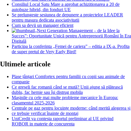
Consiliul Local Satu Mare a aprobat achizitionarea a 20 de
autobuze hibrid, din fonduri UE
Se prelungeste sesiunea de depunere a proiectelor LEADER
pentru masura dedicata asociativitatii
Cum sa devii un manager eficient
„Next Generation Management – de la Idee la
Succes”: Oportunitate Unică pentru Antreprenorii Români în Era
Digitală
Participa la conferinta „Femei de cariera” – editia a IX-a. Profita
de super pretul de Very Early Bird!
Ultimele articole
Plase țânțari Comfortex pentru familii cu copii sau animale de
companie
Ce greşeli fac romanii când se mută? Unii ajung să plătească
dublu, fac hernie sau îşi distrug mobila
Mașinile cu cele mai multe probleme mecanice în Europa:
clasamentul 2025-2026
Centrale pe gaz pentru locuințe moderne: când merită alegerea și
ce trebuie verificat înainte de montaj
UniCredit va contesta raportul preliminar al UE privind
ROBOR in materie de concurenta