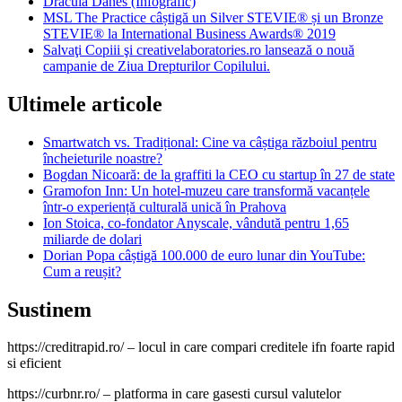
Dracula Danes (Infografic)
MSL The Practice câștigă un Silver STEVIE® și un Bronze
STEVIE® la International Business Awards® 2019
Salvaţi Copiii şi creativelaboratories.ro lansează o nouă
campanie de Ziua Drepturilor Copilului.
Ultimele articole
Smartwatch vs. Tradițional: Cine va câștiga războiul pentru
încheieturile noastre?
Bogdan Nicoară: de la graffiti la CEO cu startup în 27 de state
Gramofon Inn: Un hotel-muzeu care transformă vacanțele
într-o experiență culturală unică în Prahova
Ion Stoica, co-fondator Anyscale, vândută pentru 1,65
miliarde de dolari
Dorian Popa câștigă 100.000 de euro lunar din YouTube:
Cum a reușit?
Sustinem
https://creditrapid.ro/ – locul in care compari creditele ifn foarte rapid
si eficient
https://curbnr.ro/ – platforma in care gasesti cursul valutelor