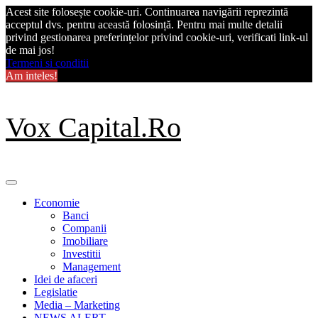
Acest site folosește cookie-uri. Continuarea navigării reprezintă
acceptul dvs. pentru această folosință. Pentru mai multe detalii
privind gestionarea preferințelor privind cookie-uri, verificati link-ul
de mai jos!
Termeni si conditii
Am inteles!
Skip
Vox Capital.Ro
to
content
Primary
Menu
Economie
Banci
Companii
Imobiliare
Investitii
Management
Idei de afaceri
Legislatie
Media – Marketing
NEWS ALERT