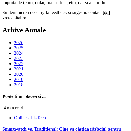
importante (euro, dolar, lira sterlina, etc), dar si al aurului.
Suntem mereu deschiși la feedback și sugestii: contact [@]
voxcapital.ro
Arhive Anuale
2026
2025
2024
2023
2022
2021
2020
2019
2018
Poate ti-ar placea si ...
4 min read
Online - HI-Tech
Smartwatch vs. Tradițional: Cine va câștiga războiul pentru