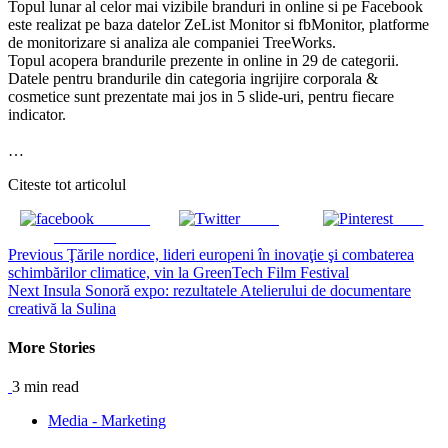
Topul lunar al celor mai vizibile branduri in online si pe Facebook
este realizat pe baza datelor ZeList Monitor si fbMonitor, platforme
de monitorizare si analiza ale companiei TreeWorks.
Topul acopera brandurile prezente in online in 29 de categorii.
Datele pentru brandurile din categoria ingrijire corporala &
cosmetice sunt prezentate mai jos in 5 slide-uri, pentru fiecare
indicator.
…
Citeste tot articolul
Share on
Tweet
Save
Facebook
Continue
Previous
Ţările nordice, lideri europeni în inovaţie şi combaterea
schimbărilor climatice, vin la GreenTech Film Festival
Reading
Next
Insula Sonoră expo: rezultatele Atelierului de documentare
creativă la Sulina
More Stories
3 min read
Media - Marketing