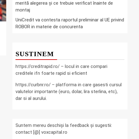
merită alegerea și ce trebuie verificat înainte de
montaj
UniCredit va contesta raportul preliminar al UE privind
ROBOR in materie de concurenta
SUSTINEM
https://creditrapid.ro/ – locul in care compari
creditele ifn foarte rapid si eficient
https://curbnr.ro/ – platforma in care gasesti cursul
valutelor importante (euro, dolar, lira sterlina, etc),
dar si al aurului.
Suntem mereu deschiși la feedback și sugestii:
contact [@] voxcapital.ro