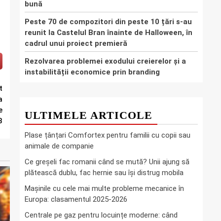
bună
Peste 70 de compozitori din peste 10 țări s-au
reunit la Castelul Bran înainte de Halloween, în
cadrul unui proiect premieră
Rezolvarea problemei exodului creierelor și a
instabilității economice prin branding
t
a
e
ULTIMELE ARTICOLE
8
Plase țânțari Comfortex pentru familii cu copii sau
animale de companie
Ce greşeli fac romanii când se mută? Unii ajung să
plătească dublu, fac hernie sau îşi distrug mobila
Mașinile cu cele mai multe probleme mecanice în
Europa: clasamentul 2025-2026
Centrale pe gaz pentru locuințe moderne: când