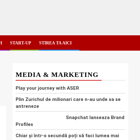
H
START-UP
STIREA TA AICI
MEDIA & MARKETING
Play your journey with ASER
Plin Zurichul de milionari care n-au unde sa se
antreneze
Snapchat lanseaza Brand
Profiles
Chiar și într-o secundă poți să faci lumea mai