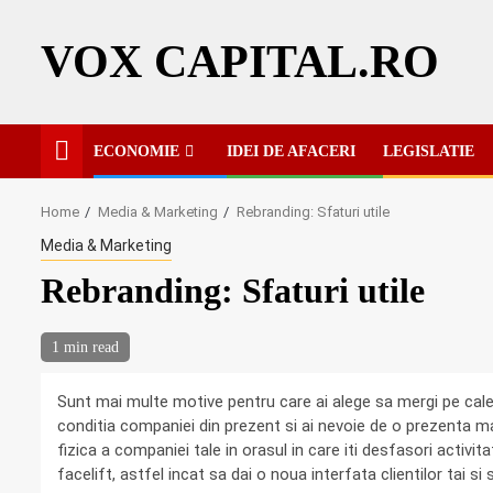
Skip
to
VOX CAPITAL.RO
content
ECONOMIE
IDEI DE AFACERI
LEGISLATIE
Home
Media & Marketing
Rebranding: Sfaturi utile
Media & Marketing
Rebranding: Sfaturi utile
1 min read
Sunt mai multe motive pentru care ai alege sa mergi pe cale
conditia companiei din prezent si ai nevoie de o prezenta ma
fizica a companiei tale in orasul in care iti desfasori activ
facelift, astfel incat sa dai o noua interfata clientilor tai si sa