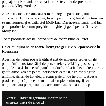
pe piața din România, de ceva timp. Este vorba despre brand-ul
polonez Allepaznokcie.
Acest producător realizează o foarte bogată gamă de geluri
construcție de tip cover, clear, french precum și geluri de pictură care
se mai numesc și Artistic Gel MollyLac. Din aceeași gamă, mai fac
parte produsele pentru pregătirea unghiei și gelul pentru finisare
Molly lac.
Toate produsele acestui brand sunt de foarte bună calitate!
De ce au ajuns să fie foarte îndrăgite gelurile Allepaznokcie în
România?
Acest tip de geluri poate fi utilizat atât de saloanele profesionale
pentru înfrumusețare cât și de persoanele care își îngrijesc singure
unghiile acasă. În această gamă, producătorul a inclus multe tipuri de
geluri autonivelante pentru persoanele care își îngrijesc singure
unghiile, geluri de tip jeleu precum și geluri de tip 3 în 1. Aceste
produse implică procedee mult mai simple pentru îngrijirea
unghiilor: fără pilire, fără aplicarea unei baze sau a unui top.
Vezi si:
Inventii germane menite sa ne
usureze viata de zi cu zi