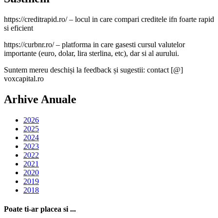
https://creditrapid.ro/ – locul in care compari creditele ifn foarte rapid
si eficient
https://curbnr.ro/ – platforma in care gasesti cursul valutelor
importante (euro, dolar, lira sterlina, etc), dar si al aurului.
Suntem mereu deschiși la feedback și sugestii: contact [@]
voxcapital.ro
Arhive Anuale
2026
2025
2024
2023
2022
2021
2020
2019
2018
Poate ti-ar placea si ...