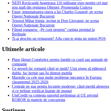
NEPI Rockcastle bugeteaza 110 milioane euro pentru cel mai
nou mall din regiunea Olteniei, Promenada Craiova
Faust, impunatoarea opera a lui Charles Gounod, pe scena
Operei Nationale Bucuresti
Tenorul Mihai Irimia, invitat in Don Giovanni, pe scena
Operei Nationale Bucuresti
Filmul romanesc „Pe cont propriu” castiga premiul la
Berlinale
Ti-ai deschis un restaurant? Afla cum te ajuta un sistem POS
Ultimele articole
Plase țânțari Comfortex pentru familii cu copii sau animale de
companie
Ce greşeli fac romanii când se mută? Unii ajung să plătească
dublu, fac hernie sau îşi distrug mobila
Mașinile cu cele mai multe probleme mecanice în Europa:
clasamentul 2025-2026
Centrale pe gaz pentru locuințe moderne: când merită alegerea
și ce trebuie verificat înainte de montaj
UniCredit va contesta raportul preliminar al UE privind
ROBOR in materie de concurenta
Sustinem