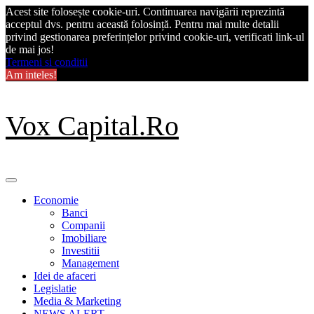
Acest site folosește cookie-uri. Continuarea navigării reprezintă
acceptul dvs. pentru această folosință. Pentru mai multe detalii
privind gestionarea preferințelor privind cookie-uri, verificati link-ul
de mai jos!
Termeni si conditii
Am inteles!
Skip
Vox Capital.Ro
to
content
Primary
Menu
Economie
Banci
Companii
Imobiliare
Investitii
Management
Idei de afaceri
Legislatie
Media & Marketing
NEWS ALERT