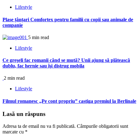
Lifestyle
Plase țânțari Comfortex pentru familii cu copii sau animale de
companie
5 min read
Lifestyle
Ce greşeli fac romanii când se mută? Unii ajung să plătească
dublu, fac hernie sau îşi distrug mobila
2 min read
Lifestyle
Filmul romanesc „Pe cont propriu” castiga premiul la Berlinale
Lasă un răspuns
Adresa ta de email nu va fi publicată.
Câmpurile obligatorii sunt
marcate cu
*