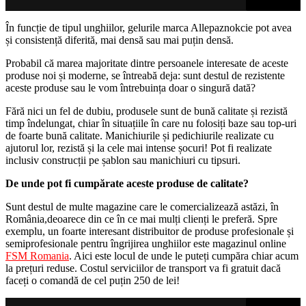
În funcție de tipul unghiilor, gelurile marca Allepaznokcie pot avea
și consistență diferită, mai densă sau mai puțin densă.
Probabil că marea majoritate dintre persoanele interesate de aceste
produse noi și moderne, se întreabă deja: sunt destul de rezistente
aceste produse sau le vom întrebuința doar o singură dată?
Fără nici un fel de dubiu, produsele sunt de bună calitate și rezistă
timp îndelungat, chiar în situațiile în care nu folosiți baze sau top-uri
de foarte bună calitate. Manichiurile și pedichiurile realizate cu
ajutorul lor, rezistă și la cele mai intense șocuri! Pot fi realizate
inclusiv construcții pe șablon sau manichiuri cu tipsuri.
De unde pot fi cumpărate aceste produse de calitate?
Sunt destul de multe magazine care le comercializează astăzi, în
România,deoarece din ce în ce mai mulți clienți le preferă. Spre
exemplu, un foarte interesant distribuitor de produse profesionale și
semiprofesionale pentru îngrijirea unghiilor este magazinul online
FSM Romania
. Aici este locul de unde le puteți cumpăra chiar acum
la prețuri reduse. Costul serviciilor de transport va fi gratuit dacă
faceți o comandă de cel puțin 250 de lei!