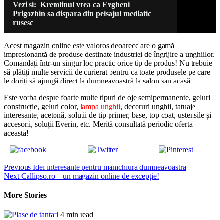
Vezi si:
Kremlinul vrea ca Evgheni
Prigozhin sa dispara din peisajul mediatic
rusesc
Acest magazin online este valoros deoarece are o gamă
impresionantă de produse destinate industriei de îngrijire a unghiilor.
Comandați într-un singur loc practic orice tip de produs! Nu trebuie
să plătiți multe servicii de curierat pentru ca toate produsele pe care
le doriți să ajungă direct la dumneavoastră la salon sau acasă.
Este vorba despre foarte multe tipuri de oje semipermanente, geluri
construcție, geluri color,
lampa unghii
, decoruri unghii, tatuaje
interesante, acetonă, soluții de tip primer, base, top coat, ustensile și
accesorii, soluții Everin, etc. Merită consultată periodic oferta
aceasta!
Share on
Tweet
Save
Facebook
Continue
Previous
Idei interesante pentru manichiura dumneavoastră
Next
Callipso.ro – un magazin online de excepție!
Reading
More Stories
4 min read