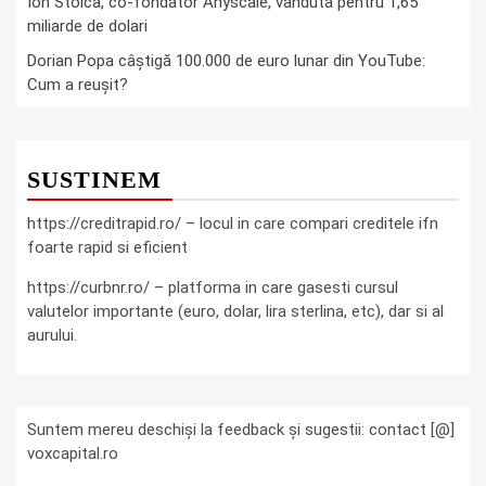
Ion Stoica, co-fondator Anyscale, vândută pentru 1,65
miliarde de dolari
Dorian Popa câștigă 100.000 de euro lunar din YouTube:
Cum a reușit?
SUSTINEM
https://creditrapid.ro/ – locul in care compari creditele ifn
foarte rapid si eficient
https://curbnr.ro/ – platforma in care gasesti cursul
valutelor importante (euro, dolar, lira sterlina, etc), dar si al
aurului.
Suntem mereu deschiși la feedback și sugestii: contact [@]
voxcapital.ro