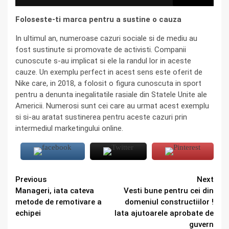
Foloseste-ti marca pentru a sustine o cauza
In ultimul an, numeroase cazuri sociale si de mediu au
fost sustinute si promovate de activisti. Companii
cunoscute s-au implicat si ele la randul lor in aceste
cauze. Un exemplu perfect in acest sens este oferit de
Nike care, in 2018, a folosit o figura cunoscuta in sport
pentru a denunta inegalitatile rasiale din Statele Unite ale
Americii. Numerosi sunt cei care au urmat acest exemplu
si si-au aratat sustinerea pentru aceste cazuri prin
intermediul marketingului online.
Continue
Previous
Next
Manageri, iata cateva
Vesti bune pentru cei din
Reading
metode de remotivare a
domeniul constructiilor !
echipei
Iata ajutoarele aprobate de
guvern