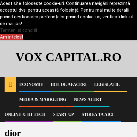
Acest site folosește cookie-uri. Continuarea navigării reprezintă
acceptul dvs. pentru această folosință. Pentru mai multe detalii
privind gestionarea preferințelor privind cookie-uri, verificati link-ul
de mai jos!
Termeni si conditii
Am inteles!
Skip
to
VOX CAPITAL.RO
content
ECONOMIE
IDEI DE AFACERI
LEGISLATIE
MEDIA & MARKETING
NEWS ALERT
Home
Media & Marketing
Tendinte marketing de urmat in 2021
ONLINE & HI-TECH
START-UP
STIREA TA AICI
dior
dior