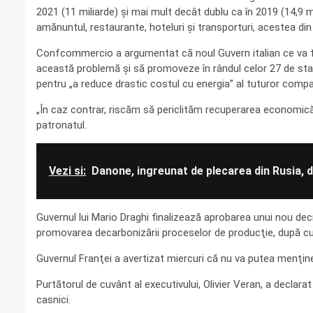
2021 (11 miliarde) şi mai mult decât dublu ca în 2019 (14,9 m
amănuntul, restaurante, hoteluri şi transporturi, acestea din 
Confcommercio a argumentat că noul Guvern italian ce va fi 
această problemă şi să promoveze în rândul celor 27 de st
pentru „a reduce drastic costul cu energia” al tuturor compan
„În caz contrar, riscăm să periclităm recuperarea economică 
patronatul.
Vezi si:
Danone, ingreunat de plecarea din Rusia, da
Guvernul lui Mario Draghi finalizează aprobarea unui nou de
promovarea decarbonizării proceselor de producţie, după cu
Guvernul Franţei a avertizat miercuri că nu va putea menţin
Purtătorul de cuvânt al executivului, Olivier Veran, a declara
casnici.