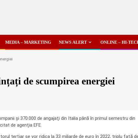
MEDIA – MARKETING
NEWS ALERT
ONLINE – HI-TEC
energiei
ințați de scumpirea energiei
mpanii şi 370.000 de angajaţi din Italia până în primul semestru din
itat de agenţia EFE.
rul terţiar se vor ridica la 33 miliarde de euro în 2022, triplu faţă d