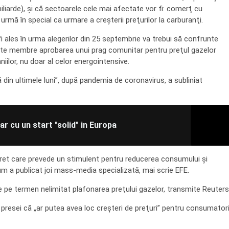
iliarde), şi că sectoarele cele mai afectate vor fi: comerţ cu
urmă în special ca urmare a creşterii preţurilor la carburanţi.
ales în urma alegerilor din 25 septembrie va trebui să confrunte
ate membre aprobarea unui prag comunitar pentru preţul gazelor
iilor, nu doar al celor energointensive.
din ultimele luni”, după pandemia de coronavirus, a subliniat
r cu un start "solid" in Europa
cret care prevede un stimulent pentru reducerea consumului şi
m a publicat joi mass-media specializată, mai scrie EFE.
e pe termen nelimitat plafonarea preţului gazelor, transmite Reuters
t presei că „ar putea avea loc creşteri de preţuri” pentru consumatori