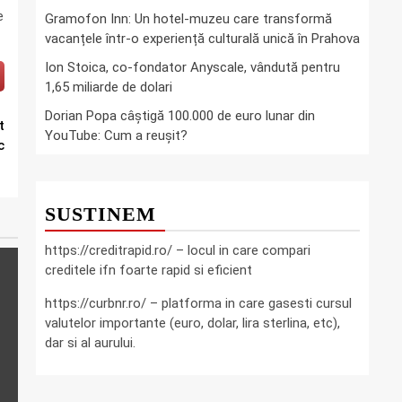
e
Gramofon Inn: Un hotel-muzeu care transformă
vacanțele într-o experiență culturală unică în Prahova
Ion Stoica, co-fondator Anyscale, vândută pentru
1,65 miliarde de dolari
Dorian Popa câștigă 100.000 de euro lunar din
t
YouTube: Cum a reușit?
c
SUSTINEM
https://creditrapid.ro/ – locul in care compari
creditele ifn foarte rapid si eficient
https://curbnr.ro/ – platforma in care gasesti cursul
valutelor importante (euro, dolar, lira sterlina, etc),
dar si al aurului.