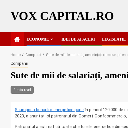
Skip
to
VOX CAPITAL.RO
content
ECONOMIE
IDEI DE AFACERI
LEGISLATIE
Home
Companii
Sute de mii de salariați, amenințați de scumpirea 
Companii
Sute de mii de salariați, amen
2 min read
Scumpirea bunurilor energetice pune
în pericol 120.000 de co
2023, a anunţat joi patronatul din Comerţ Confcommercio, c
Patronatul a estimat că toate cheltuielile energetice din secto