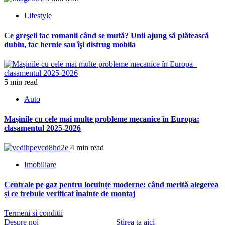
Lifestyle
Ce greşeli fac romanii când se mută? Unii ajung să plătească
dublu, fac hernie sau îşi distrug mobila
5 min read
Auto
Mașinile cu cele mai multe probleme mecanice în Europa:
clasamentul 2025-2026
4 min read
Imobiliare
Centrale pe gaz pentru locuințe moderne: când merită alegerea
și ce trebuie verificat înainte de montaj
Termeni si conditii
Despre noi
Stirea ta aici