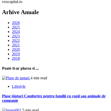
voxcapital.ro
Arhive Anuale
2026
2025
2024
2023
2022
2021
2020
2019
2018
Poate ti-ar placea si ...
4 min read
Lifestyle
Plase țânțari Comfortex pentru familii cu copii sau animale de
companie
5 min read