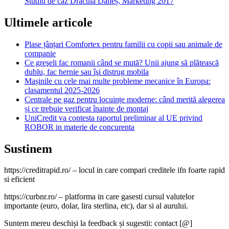
Studiu de caz Dracula Daneș, Marketing 2017
Ultimele articole
Plase țânțari Comfortex pentru familii cu copii sau animale de
companie
Ce greşeli fac romanii când se mută? Unii ajung să plătească
dublu, fac hernie sau îşi distrug mobila
Mașinile cu cele mai multe probleme mecanice în Europa:
clasamentul 2025-2026
Centrale pe gaz pentru locuințe moderne: când merită alegerea
și ce trebuie verificat înainte de montaj
UniCredit va contesta raportul preliminar al UE privind
ROBOR in materie de concurenta
Sustinem
https://creditrapid.ro/ – locul in care compari creditele ifn foarte rapid
si eficient
https://curbnr.ro/ – platforma in care gasesti cursul valutelor
importante (euro, dolar, lira sterlina, etc), dar si al aurului.
Suntem mereu deschiși la feedback și sugestii: contact [@]