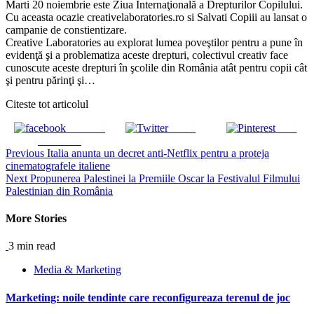
Marti 20 noiembrie este Ziua Internaţională a Drepturilor Copilului.
Cu aceasta ocazie creativelaboratories.ro si Salvati Copiii au lansat o
campanie de constientizare.
Creative Laboratories au explorat lumea poveştilor pentru a pune în
evidenţă şi a problematiza aceste drepturi, colectivul creativ face
cunoscute aceste drepturi în şcolile din România atât pentru copii cât
şi pentru părinţi şi…
Citeste tot articolul
Share on
Tweet
Save
Facebook
Continue
Previous
Italia anunta un decret anti-Netflix pentru a proteja
cinematografele italiene
Reading
Next
Propunerea Palestinei la Premiile Oscar la Festivalul Filmului
Palestinian din România
More Stories
3 min read
Media & Marketing
Marketing: noile tendinte care reconfigureaza terenul de joc