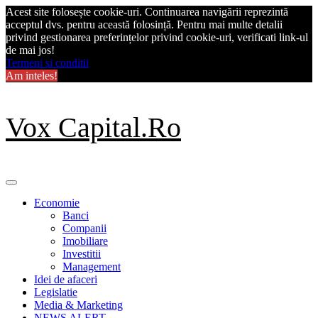
Acest site folosește cookie-uri. Continuarea navigării reprezintă
acceptul dvs. pentru această folosință. Pentru mai multe detalii
privind gestionarea preferințelor privind cookie-uri, verificati link-ul
de mai jos!
Termeni si conditii
Am inteles!
Skip
Vox Capital.Ro
to
content
Primary
Menu
Economie
Banci
Companii
Imobiliare
Investitii
Management
Idei de afaceri
Legislatie
Media & Marketing
NEWS ALERT