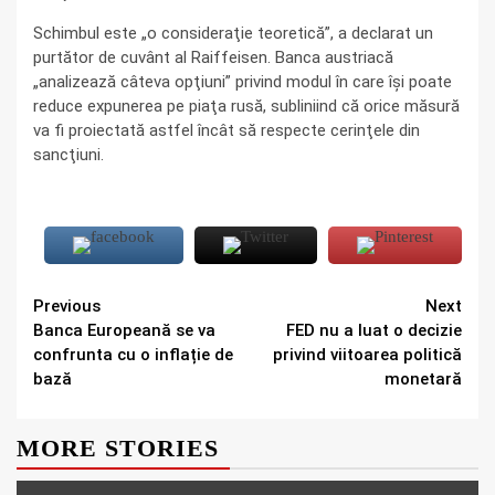
Schimbul este „o consideraţie teoretică”, a declarat un
purtător de cuvânt al Raiffeisen. Banca austriacă
„analizează câteva opţiuni” privind modul în care îşi poate
reduce expunerea pe piaţa rusă, subliniind că orice măsură
va fi proiectată astfel încât să respecte cerinţele din
sancţiuni.
Continue
Previous
Next
Banca Europeană se va
FED nu a luat o decizie
Reading
confrunta cu o inflație de
privind viitoarea politică
bază
monetară
MORE STORIES