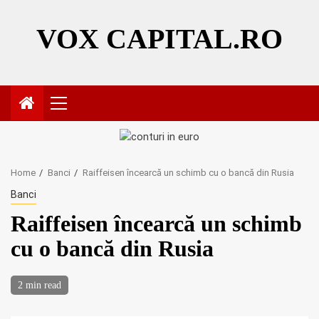
Skip
to
VOX CAPITAL.RO
content
Primary
Menu
Home
Banci
Raiffeisen încearcă un schimb cu o bancă din Rusia
Banci
Raiffeisen încearcă un schimb
cu o bancă din Rusia
2 min read