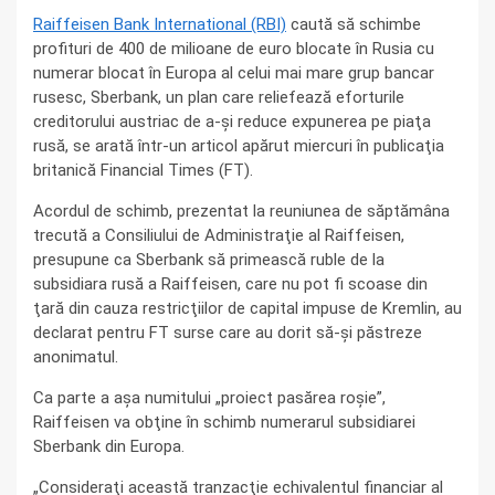
Raiffeisen Bank International (RBI)
caută să schimbe
profituri de 400 de milioane de euro blocate în Rusia cu
numerar blocat în Europa al celui mai mare grup bancar
rusesc, Sberbank, un plan care reliefează eforturile
creditorului austriac de a-şi reduce expunerea pe piaţa
rusă, se arată într-un articol apărut miercuri în publicaţia
britanică Financial Times (FT).
Acordul de schimb, prezentat la reuniunea de săptămâna
trecută a Consiliului de Administraţie al Raiffeisen,
presupune ca Sberbank să primească ruble de la
subsidiara rusă a Raiffeisen, care nu pot fi scoase din
ţară din cauza restricţiilor de capital impuse de Kremlin, au
declarat pentru FT surse care au dorit să-şi păstreze
anonimatul.
Ca parte a aşa numitului „proiect pasărea roşie”,
Raiffeisen va obţine în schimb numerarul subsidiarei
Sberbank din Europa.
„Consideraţi această tranzacţie echivalentul financiar al