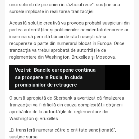
unui schimb de prizonieri în războiul rece”, susţine una
sursele implicate în realizarea tranzacţiei.
Această soluţie creativă va provoca probabil suspiciuni din
partea autorităţilor şi politicienilor occidentali deoarece ar
însemna să permită băncii de stat ruseşti să-şi
recupereze o parte din numerarul blocat în Europa. Orice
tranzacţia va trebui aprobată de autorităţile de
reglementare din Washington, Bruxelles şi Moscova.
Vezi si:
Bancile europene continua
sa prospere in Rusia, in ciuda
promisiunilor de retragere
O sursă apropiată de Sberbank a avertizat că finalizarea
tranzacţiei va fi dificilă din cauza complexităţii obţinerii
aprobărilor de la autorităţile de reglementare din
Washington şi Bruxelles.
„Ei transferă numerar către o entitate sancţionată”,
susţine sursa.