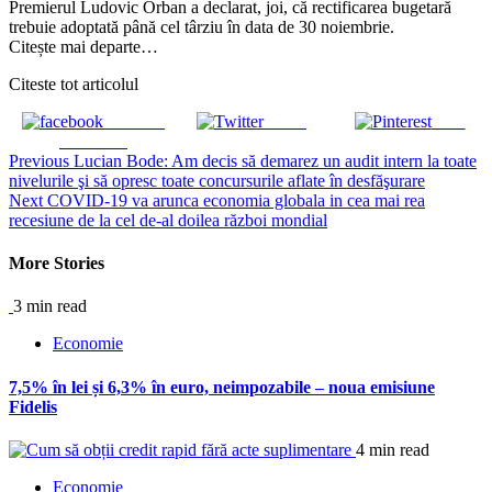
Premierul Ludovic Orban a declarat, joi, că rectificarea bugetară
trebuie adoptată până cel târziu în data de 30 noiembrie.
Citește mai departe…
Citeste tot articolul
Share on
Tweet
Save
Facebook
Continue
Previous
Lucian Bode: Am decis să demarez un audit intern la toate
nivelurile şi să opresc toate concursurile aflate în desfăşurare
Reading
Next
COVID-19 va arunca economia globala in cea mai rea
recesiune de la cel de-al doilea război mondial
More Stories
3 min read
Economie
7,5% în lei și 6,3% în euro, neimpozabile – noua emisiune
Fidelis
4 min read
Economie