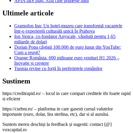
APIA face plăți. Află cine primește bani
Ultimele articole
Gramofon Inn: Un hotel-muzeu care transformă vacanțele
într-o experiență culturală unică în Prahova
Ion Stoica, co-fondator Anyscale, vândută pentru 1,65
miliarde de dolari
Dorian Popa câștigă 100.000 de euro lunar din YouTube:
Cum a reușit?
Orange România: 690 milioane euro venituri H1 2026 –
Inovație și creștere
Tunisia revine cu forță în preferințele românilor
Sustinem
https://creditrapid.ro/ – locul in care compari creditele ifn foarte rapid
si eficient
https://curbnr.ro/ – platforma in care gasesti cursul valutelor
importante (euro, dolar, lira sterlina, etc), dar si al aurului.
Suntem mereu deschiși la feedback și sugestii: contact [@]
voxcapital.ro