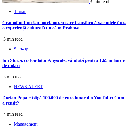
3 min read
Turism
Gramofon Inn: Un hotel-muzeu care transformă vacanțele într-
o experiență culturală unică în Prahova
3 min read
Start-up
Ion Stoica, co-fondator Anyscale, vândută pentru 1,65 miliarde
de dolari
3 min read
NEWS ALERT
Dorian Popa câștigă 100.000 de euro lunar din YouTube: Cum
a reușit?
4 min read
Management