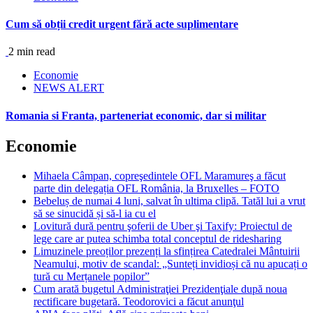
Cum să obții credit urgent fără acte suplimentare
2 min read
Economie
NEWS ALERT
Romania si Franta, parteneriat economic, dar si militar
Economie
Mihaela Câmpan, copreşedintele OFL Maramureş a făcut
parte din delegația OFL România, la Bruxelles – FOTO
Bebeluș de numai 4 luni, salvat în ultima clipă. Tatăl lui a vrut
să se sinucidă și să-l ia cu el
Lovitură dură pentru şoferii de Uber şi Taxify: Proiectul de
lege care ar putea schimba total conceptul de ridesharing
Limuzinele preoților prezenți la sfințirea Catedralei Mântuirii
Neamului, motiv de scandal: „Sunteți invidioși că nu apucați o
tură cu Merțanele popilor”
Cum arată bugetul Administraţiei Prezidenţiale după noua
rectificare bugetară. Teodorovici a făcut anunţul