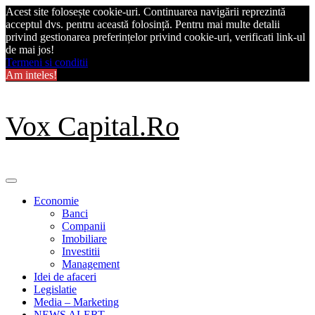
Acest site folosește cookie-uri. Continuarea navigării reprezintă
acceptul dvs. pentru această folosință. Pentru mai multe detalii
privind gestionarea preferințelor privind cookie-uri, verificati link-ul
de mai jos!
Termeni si conditii
Am inteles!
Skip
Vox Capital.Ro
to
content
Primary
Menu
Economie
Banci
Companii
Imobiliare
Investitii
Management
Idei de afaceri
Legislatie
Media – Marketing
NEWS ALERT