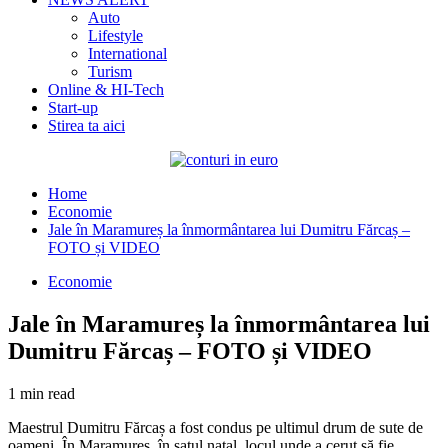
Auto
Lifestyle
International
Turism
Online & HI-Tech
Start-up
Stirea ta aici
Home
Economie
Jale în Maramureș la înmormântarea lui Dumitru Fărcaș –
FOTO și VIDEO
Economie
Jale în Maramureș la înmormântarea lui
Dumitru Fărcaș – FOTO și VIDEO
1 min read
Maestrul Dumitru Fărcaș a fost condus pe ultimul drum de sute de
oameni. În Maramureș, în satul natal, locul unde a cerut să fie