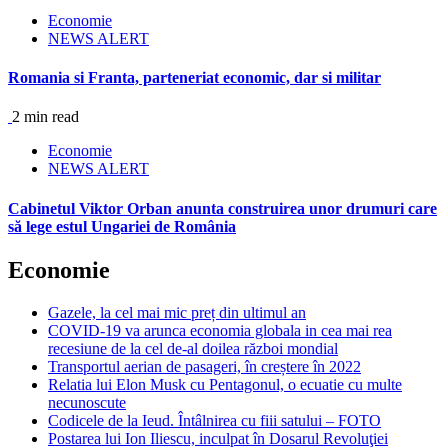
Economie
NEWS ALERT
Romania si Franta, parteneriat economic, dar si militar
2 min read
Economie
NEWS ALERT
Cabinetul Viktor Orban anunta construirea unor drumuri care
să lege estul Ungariei de România
Economie
Gazele, la cel mai mic preț din ultimul an
COVID-19 va arunca economia globala in cea mai rea
recesiune de la cel de-al doilea război mondial
Transportul aerian de pasageri, în creștere în 2022
Relatia lui Elon Musk cu Pentagonul, o ecuatie cu multe
necunoscute
Codicele de la Ieud. Întâlnirea cu fiii satului – FOTO
Postarea lui Ion Iliescu, inculpat în Dosarul Revoluţiei