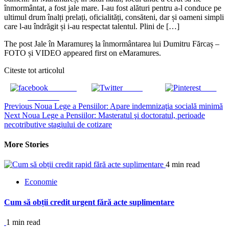
înmormântat, a fost jale mare. I-au fost alături pentru a-l conduce pe
ultimul drum înalți prelați, oficialități, consăteni, dar și oameni simpli
care l-au îndrăgit și i-au respectat talentul. Plini de […]
The post Jale în Maramureș la înmormântarea lui Dumitru Fărcaș –
FOTO și VIDEO appeared first on eMaramures.
Citeste tot articolul
Share on
Tweet
Save
Facebook
Continue
Previous
Noua Lege a Pensiilor: Apare indemnizaţia socială minimă
Next
Noua Lege a Pensiilor: Masteratul şi doctoratul, perioade
Reading
necotributive stagiului de cotizare
More Stories
4 min read
Economie
Cum să obții credit urgent fără acte suplimentare
1 min read