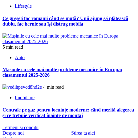
Lifestyle
Ce greşeli fac romanii când se mută? Unii ajung să plătească
dublu, fac hernie sau îşi distrug mobila
5 min read
Auto
Mașinile cu cele mai multe probleme mecanice în Europa:
clasamentul 2025-2026
4 min read
Imobiliare
Centrale pe gaz pentru locuințe moderne: când merită alegerea
și ce trebuie verificat înainte de montaj
Termeni si conditii
Despre noi
Stirea ta aici