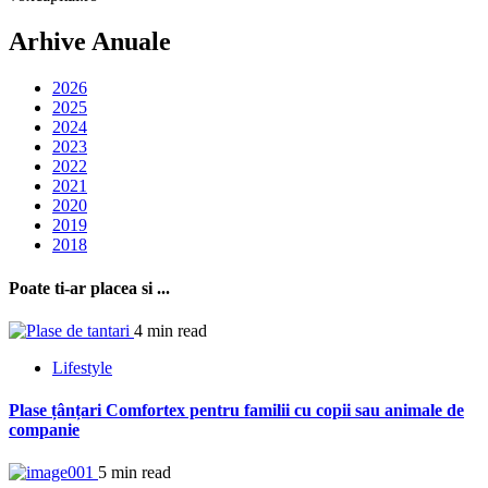
Arhive Anuale
2026
2025
2024
2023
2022
2021
2020
2019
2018
Poate ti-ar placea si ...
4 min read
Lifestyle
Plase țânțari Comfortex pentru familii cu copii sau animale de
companie
5 min read