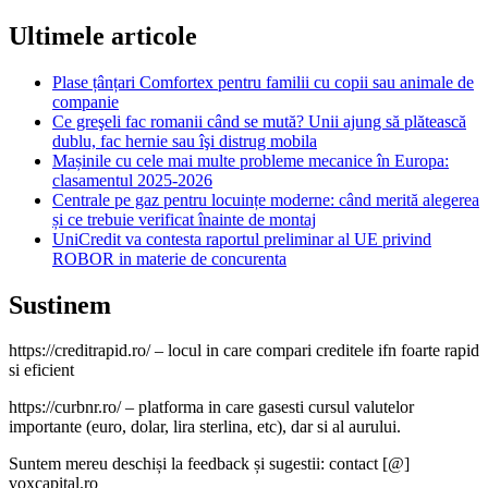
Ultimele articole
Plase țânțari Comfortex pentru familii cu copii sau animale de
companie
Ce greşeli fac romanii când se mută? Unii ajung să plătească
dublu, fac hernie sau îşi distrug mobila
Mașinile cu cele mai multe probleme mecanice în Europa:
clasamentul 2025-2026
Centrale pe gaz pentru locuințe moderne: când merită alegerea
și ce trebuie verificat înainte de montaj
UniCredit va contesta raportul preliminar al UE privind
ROBOR in materie de concurenta
Sustinem
https://creditrapid.ro/ – locul in care compari creditele ifn foarte rapid
si eficient
https://curbnr.ro/ – platforma in care gasesti cursul valutelor
importante (euro, dolar, lira sterlina, etc), dar si al aurului.
Suntem mereu deschiși la feedback și sugestii: contact [@]
voxcapital.ro