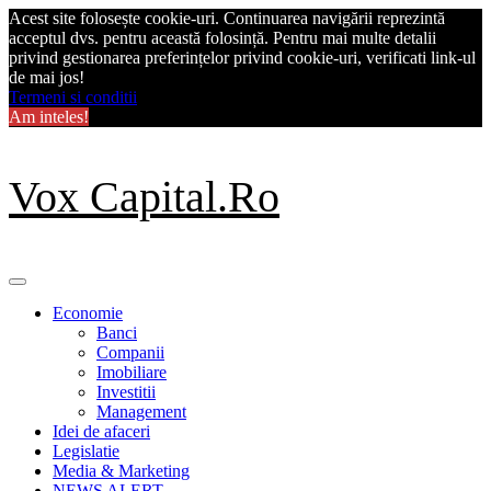
Acest site folosește cookie-uri. Continuarea navigării reprezintă
acceptul dvs. pentru această folosință. Pentru mai multe detalii
privind gestionarea preferințelor privind cookie-uri, verificati link-ul
de mai jos!
Termeni si conditii
Am inteles!
Skip
Vox Capital.Ro
to
content
Primary
Menu
Economie
Banci
Companii
Imobiliare
Investitii
Management
Idei de afaceri
Legislatie
Media & Marketing
NEWS ALERT