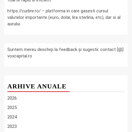
foarte rapid si eficient
https://curbnr.ro/ – platforma in care gasesti cursul
valutelor importante (euro, dolar, lira sterlina, etc), dar si al
aurului.
Suntem mereu deschiși la feedback și sugestii: contact [@]
voxcapital.ro
ARHIVE ANUALE
2026
2025
2024
2023