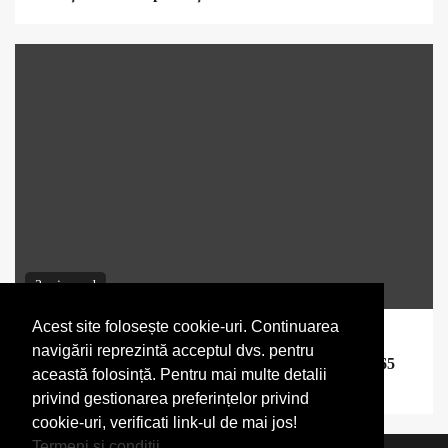
3 min read
Acest site folosește cookie-uri. Continuarea
Start-up
navigării reprezintă acceptul dvs. pentru
Ion Stoica, co-fondator Anyscale, vândută pentru 1,65
această folosință. Pentru mai multe detalii
miliarde de dolari
privind gestionarea preferințelor privind
cookie-uri, verificati link-ul de mai jos!
Termeni si conditii