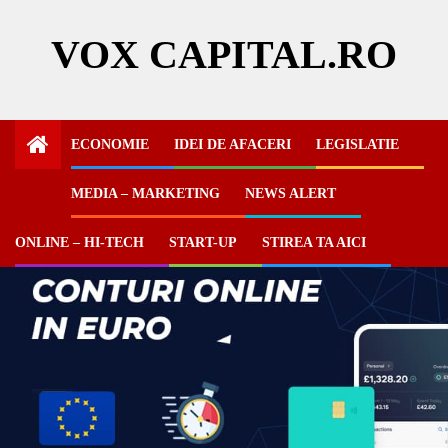
Skip
to
VOX CAPITAL.RO
content
ECONOMIE
IDEI DE AFACERI
LEGISLATIE
MEDIA – MARKETING
NEWS ALERT
ONLINE – HI-TECH
START-UP
STIREA TA AICI