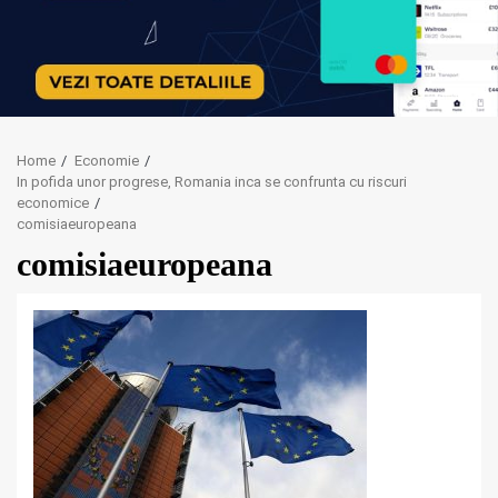
Home
Economie
In pofida unor progrese, Romania inca se confrunta cu riscuri
economice
comisiaeuropeana
comisiaeuropeana