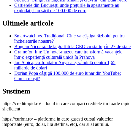
Cartierele din Bucureşti unde preţurile la apartamente au
explodat şi au sărit de 100.000 de euro
Ultimele articole
Smartwatch vs. Tradițional: Cine va câștiga războiul pentru
încheieturile noastre?
Bogdan Nicoară: de la graffiti la CEO cu startup în 27 de state
Gramofon Inn: Un hotel-muzeu care transformă vacanțele
într-o experiență culturală unică în Prahova
Ion Stoica, co-fondator Anyscale, vândută pentru 1,65
miliarde de dolari
Dorian Popa câștigă 100.000 de euro lunar din YouTube:
Cum a reușit?
Sustinem
https://creditrapid.ro/ – locul in care compari creditele ifn foarte rapid
si eficient
https://curbnr.ro/ – platforma in care gasesti cursul valutelor
importante (euro, dolar, lira sterlina, etc), dar si al aurului.