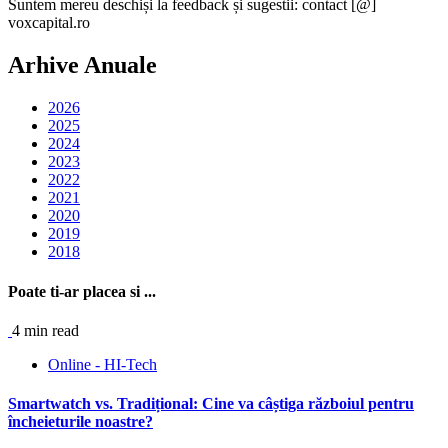
Suntem mereu deschiși la feedback și sugestii: contact [@]
voxcapital.ro
Arhive Anuale
2026
2025
2024
2023
2022
2021
2020
2019
2018
Poate ti-ar placea si ...
4 min read
Online - HI-Tech
Smartwatch vs. Tradițional: Cine va câștiga războiul pentru
încheieturile noastre?