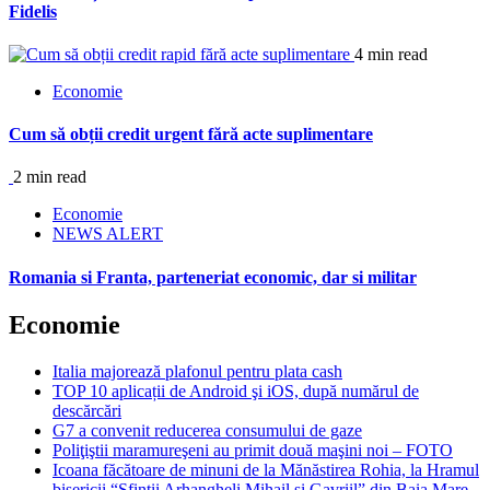
Fidelis
4 min read
Economie
Cum să obții credit urgent fără acte suplimentare
2 min read
Economie
NEWS ALERT
Romania si Franta, parteneriat economic, dar si militar
Economie
Italia majorează plafonul pentru plata cash
TOP 10 aplicații de Android şi iOS, după numărul de
descărcări
G7 a convenit reducerea consumului de gaze
Poliţiştii maramureşeni au primit două maşini noi – FOTO
Icoana făcătoare de minuni de la Mănăstirea Rohia, la Hramul
bisericii “Sfinţii Arhangheli Mihail şi Gavriil” din Baia Mare