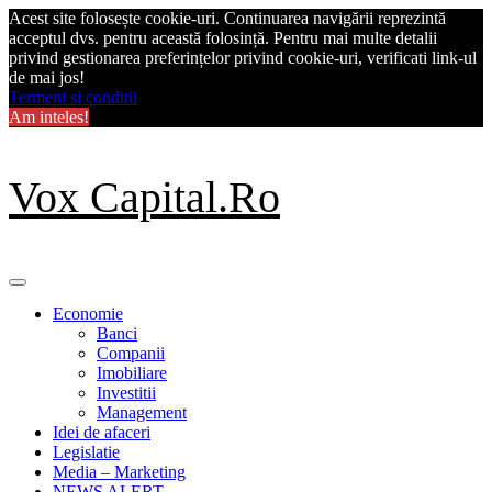
Acest site folosește cookie-uri. Continuarea navigării reprezintă
acceptul dvs. pentru această folosință. Pentru mai multe detalii
privind gestionarea preferințelor privind cookie-uri, verificati link-ul
de mai jos!
Termeni si conditii
Am inteles!
Skip
Vox Capital.Ro
to
content
Primary
Menu
Economie
Banci
Companii
Imobiliare
Investitii
Management
Idei de afaceri
Legislatie
Media – Marketing
NEWS ALERT