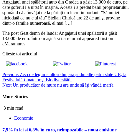
Angajatul unei spălătorii auto din Oradea a găsit 13.000 de euro, pe
care şoferul i-a uitat în maşină. Acesta i-a predat banii proprietarului,
spunând că a învăţat de la părinţi un lucru important: ”Să nu iei
niciodată ce nu e al tău” Stelian Chirică are 22 de ani şi provine
dintr-o familie numeroasă, el mai […]
The post Gest demn de laudă: Angajatul unei spălătorii a găsit
13.000 de euro într-o maşină şi i-a returnat appeared first on
eMaramures.
Citeste tot articolul
Share on
Tweet
Save
Facebook
Continue
Previous
Zeci de legumicultori din ţară şi din alte patru state UE, la
Festivalul Tomatelor şi Biodiversităţii
Reading
Next
Un producător de mure nu are unde să își vândă marfa
More Stories
3 min read
Economie
7,5% în lei și 6,3% în euro, neimpozabile – noua emisiune