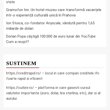
state
Gramofon Inn: Un hotel-muzeu care transformă vacanțele
într-o experiență culturală unică în Prahova
Ion Stoica, co-fondator Anyscale, vândută pentru 1,65
miliarde de dolari
Dorian Popa câștigă 100.000 de euro lunar din YouTube:
Cum a reușit?
SUSTINEM
https://creditrapid.ro/ – locul in care compari creditele ifn
foarte rapid si eficient
https://curbnr.ro/ – platforma in care gasesti cursul
valutelor importante (euro, dolar, lira sterlina, etc), dar si al
aurului.