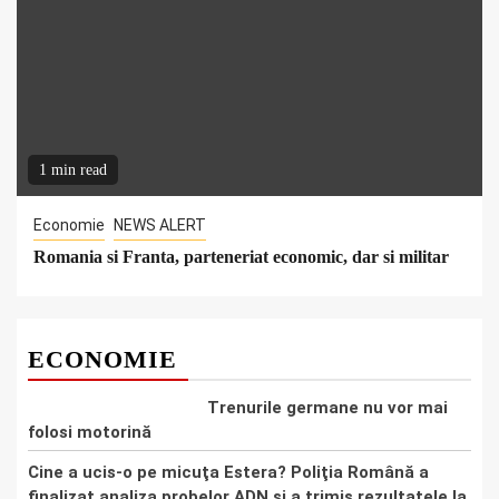
1 min read
Economie
NEWS ALERT
Romania si Franta, parteneriat economic, dar si militar
ECONOMIE
Trenurile germane nu vor mai
folosi motorină
Cine a ucis-o pe micuţa Estera? Poliţia Română a
finalizat analiza probelor ADN şi a trimis rezultatele la