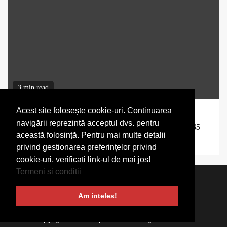
3 min read
Acest site folosește cookie-uri. Continuarea
Start-up
navigării reprezintă acceptul dvs. pentru
Ion Stoica, co-fondator Anyscale, vândută pentru 1,65
această folosință. Pentru mai multe detalii
miliarde de dolari
privind gestionarea preferințelor privind
cookie-uri, verificati link-ul de mai jos!
Termeni si conditii
Termeni si conditii
Despre noi
Stirea ta aici
Am inteles!
Contact
Copyright © VoxCapital 2024 All rights reserved