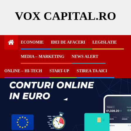
Skip
to
VOX CAPITAL.RO
content
ECONOMIE
IDEI DE AFACERI
LEGISLATIE
MEDIA – MARKETING
NEWS ALERT
ONLINE – HI-TECH
START-UP
STIREA TA AICI