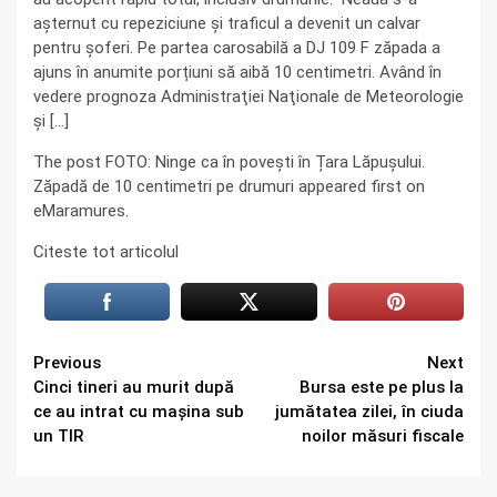
așternut cu repeziciune și traficul a devenit un calvar
pentru șoferi. Pe partea carosabilă a DJ 109 F zăpada a
ajuns în anumite porțiuni să aibă 10 centimetri. Având în
vedere prognoza Administraţiei Naţionale de Meteorologie
şi […]
The post FOTO: Ninge ca în povești în Țara Lăpușului.
Zăpadă de 10 centimetri pe drumuri appeared first on
eMaramures.
Citeste tot articolul
Continue
Previous
Next
Cinci tineri au murit după
Bursa este pe plus la
Reading
ce au intrat cu mașina sub
jumătatea zilei, în ciuda
un TIR
noilor măsuri fiscale