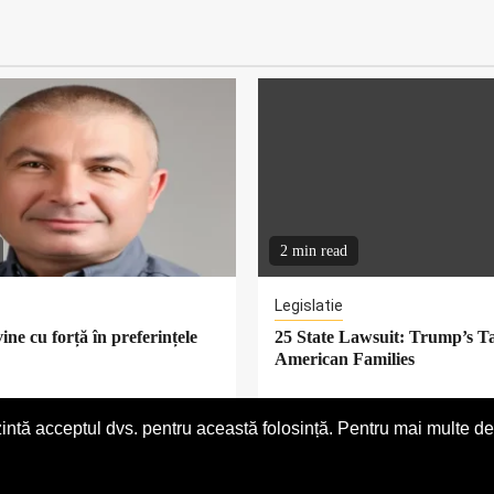
2 min read
Legislatie
ine cu forță în preferințele
25 State Lawsuit: Trump’s Ta
American Families
intă acceptul dvs. pentru această folosință. Pentru mai multe det
Despre noi
Stirea ta aici
Copyright © VoxCapital 2024 All rights reserved