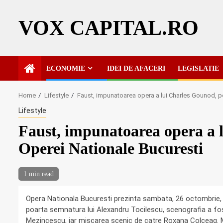
Skip
to
VOX CAPITAL.RO
content
ECONOMIE
IDEI DE AFACERI
LEGISLATIE
Home
Lifestyle
Faust, impunatoarea opera a lui Charles Gounod, p
Lifestyle
Faust, impunatoarea opera a 
Operei Nationale Bucuresti
1 min read
Opera Nationala Bucuresti prezinta sambata, 26 octombrie,
poarta semnatura lui Alexandru Tocilescu, scenografia a fos
Mezincescu, iar miscarea scenic de catre Roxana Colceag. Mae