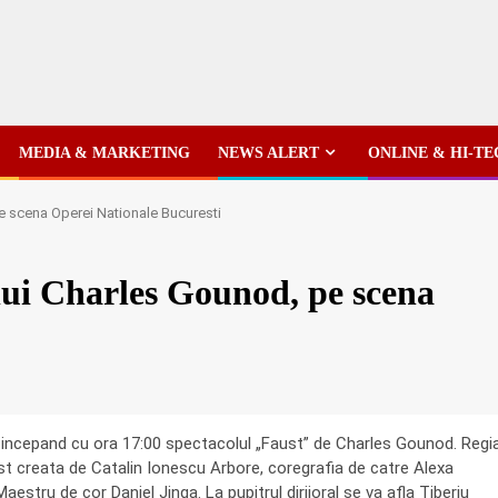
MEDIA & MARKETING
NEWS ALERT
ONLINE & HI-T
e scena Operei Nationale Bucuresti
lui Charles Gounod, pe scena
 incepand cu ora 17:00 spectacolul „Faust” de Charles Gounod. Regi
t creata de Catalin Ionescu Arbore, coregrafia de catre Alexa
stru de cor Daniel Jinga. La pupitrul dirijoral se va afla Tiberiu