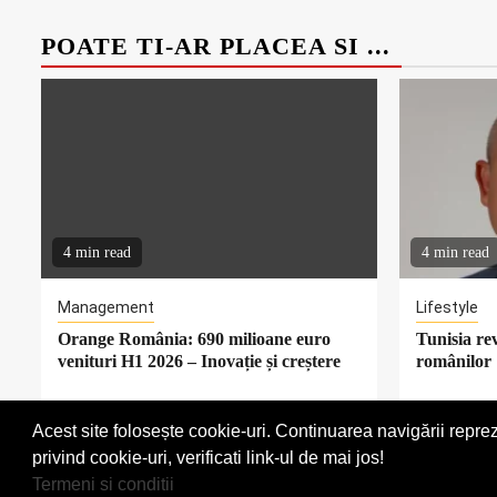
POATE TI-AR PLACEA SI ...
4 min read
4 min read
Management
Lifestyle
Orange România: 690 milioane euro
Tunisia rev
venituri H1 2026 – Inovație și creștere
românilor
Acest site folosește cookie-uri. Continuarea navigării reprez
Termeni si conditii
privind cookie-uri, verificati link-ul de mai jos!
Termeni si conditii