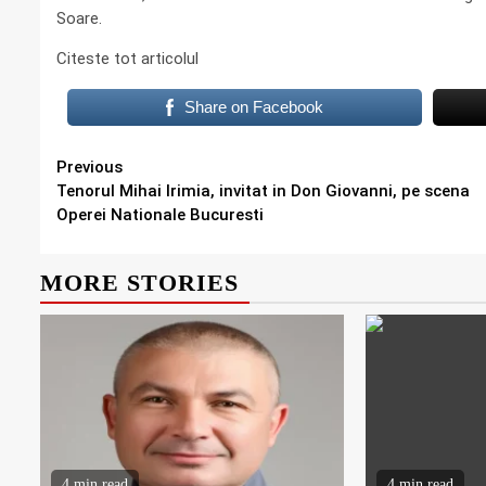
Soare.
Citeste tot articolul
Share on Facebook
Continue
Previous
Tenorul Mihai Irimia, invitat in Don Giovanni, pe scena
Reading
Operei Nationale Bucuresti
MORE STORIES
4 min read
4 min read