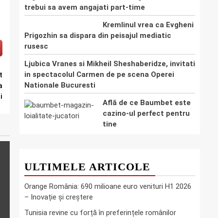
trebui sa avem angajati part-time
Kremlinul vrea ca Evgheni
Prigozhin sa dispara din peisajul mediatic
rusesc
Ljubica Vranes si Mikheil Sheshaberidze, invitati
in spectacolul Carmen de pe scena Operei
t
Nationale Bucuresti
a
i
Află de ce Baumbet este
cazino-ul perfect pentru
tine
ULTIMELE ARTICOLE
Orange România: 690 milioane euro venituri H1 2026
– Inovație și creștere
Tunisia revine cu forță în preferințele românilor