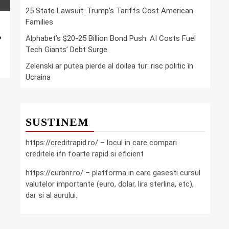
25 State Lawsuit: Trump’s Tariffs Cost American
Families
Alphabet’s $20-25 Billion Bond Push: AI Costs Fuel
?
Tech Giants’ Debt Surge
Zelenski ar putea pierde al doilea tur: risc politic în
Ucraina
SUSTINEM
https://creditrapid.ro/ – locul in care compari
creditele ifn foarte rapid si eficient
https://curbnr.ro/ – platforma in care gasesti cursul
valutelor importante (euro, dolar, lira sterlina, etc),
dar si al aurului.