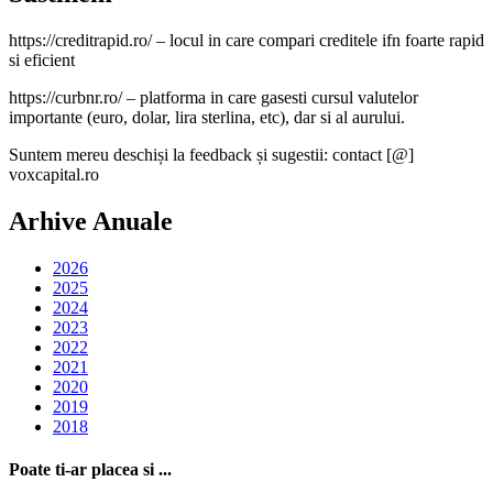
https://creditrapid.ro/ – locul in care compari creditele ifn foarte rapid
si eficient
https://curbnr.ro/ – platforma in care gasesti cursul valutelor
importante (euro, dolar, lira sterlina, etc), dar si al aurului.
Suntem mereu deschiși la feedback și sugestii: contact [@]
voxcapital.ro
Arhive Anuale
2026
2025
2024
2023
2022
2021
2020
2019
2018
Poate ti-ar placea si ...