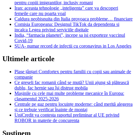
pentru copiii imigrantilor, inclusiv romani
Iran: aceasta tehnologie „inteligenta” care va descoperi
femeile care nu poarta voal
Caldura neobisnuita din Italia provoaca probleme… financiare
Comisia Europeana: Designul TikTok da dependenta si
incalca Legea privind serviciile digitale
India, “farmacia planetei”, incepe sa isi exporteze vaccinul
Covid-19
SUA- numar record de infectii cu coronavirus in Los Angeles
Ultimele articole
Plase țânțari Comfortex pentru familii cu copii sau animale de
companie
Ce greşeli fac romanii când se mută? Unii ajung să plătească
dublu, fac hernie sau îşi distrug mobila
Mașinile cu cele mai multe probleme mecanice în Europa:
clasamentul 2025-2026
Centrale pe gaz pentru locuințe moderne: când merită alegerea
și ce trebuie verificat înainte de montaj
UniCredit va contesta raportul preliminar al UE privind
ROBOR in materie de concurenta
Sustinem