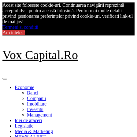
Acest site folosește cookie-uri. Continuarea navigării reprezintă
acceptul dvs. pentru această folosință. Pentru mai multe detalii
privind gestionarea preferințelor privind cookie-uri, verificati link-ul
de mai jos!
Termeni si conditii
Am inteles!
Skip
Vox Capital.Ro
to
content
Primary
Menu
Economie
Banci
Companii
Imobiliare
Investitii
Management
Idei de afaceri
Legislatie
Media & Marketing
NEWS ALERT