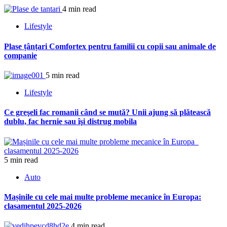
4 min read
Lifestyle
Plase țânțari Comfortex pentru familii cu copii sau animale de
companie
5 min read
Lifestyle
Ce greşeli fac romanii când se mută? Unii ajung să plătească
dublu, fac hernie sau îşi distrug mobila
5 min read
Auto
Mașinile cu cele mai multe probleme mecanice în Europa:
clasamentul 2025-2026
4 min read