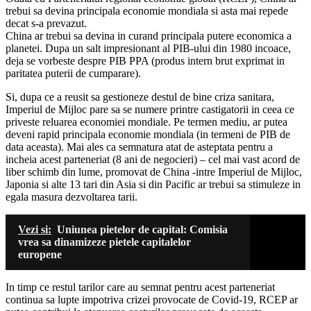
trebui sa devina principala economie mondiala si asta mai repede
decat s-a prevazut.
China ar trebui sa devina in curand principala putere economica a
planetei. Dupa un salt impresionant al PIB-ului din 1980 incoace,
deja se vorbeste despre PIB PPA (produs intern brut exprimat in
paritatea puterii de cumparare).
Si, dupa ce a reusit sa gestioneze destul de bine criza sanitara,
Imperiul de Mijloc pare sa se numere printre castigatorii in ceea ce
priveste reluarea economiei mondiale. Pe termen mediu, ar putea
deveni rapid principala economie mondiala (in termeni de PIB de
data aceasta). Mai ales ca semnatura atat de asteptata pentru a
incheia acest parteneriat (8 ani de negocieri) – cel mai vast acord de
liber schimb din lume, promovat de China -intre Imperiul de Mijloc,
Japonia si alte 13 tari din Asia si din Pacific ar trebui sa stimuleze in
egala masura dezvoltarea tarii.
Vezi si:
Uniunea pietelor de capital: Comisia
vrea sa dinamizeze pietele capitalelor
europene
In timp ce restul tarilor care au semnat pentru acest parteneriat
continua sa lupte impotriva crizei provocate de Covid-19, RCEP ar