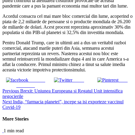
putea contribui la atenuarea costurilor provocate de aceasta
pandemie care a pus la pamant economia mai multor tari din lume.
Acordul consacra cel mai mare bloc comercial din lume, acoperind o
piata de 2,2 miliarde de persoane si o productie mondiala de 26.200
de miliarde de dolari. Acest procent reprezinta aproximativ 30% din
populatia si din PIB-ul planetei si 32,5% din investitia mondiala.
Pentru Donald Trump, care in ultimii ani a dus un veritabil razboi
comercial, atacand marile puteri din Asia, semnarea acestui
partneriat reprezinta un revers. Nasterea acestui nou bloc este
semnul reintoarcerii la mondializare dupa 4 ani in care America s-a
aflat la conducere. Primul ministru chinez a tinut sa salute imedia
aceasta victorie impotriva protectionsimului.
Share on
Tweet
Save
Facebook
Continue
Previous
Brexit: Uniunea Europeana si Regatul Unit intensifica
negocierile
Reading
Next
India, “farmacia planetei”, incepe sa isi exporteze vaccinul
Covid-19
More Stories
1 min read