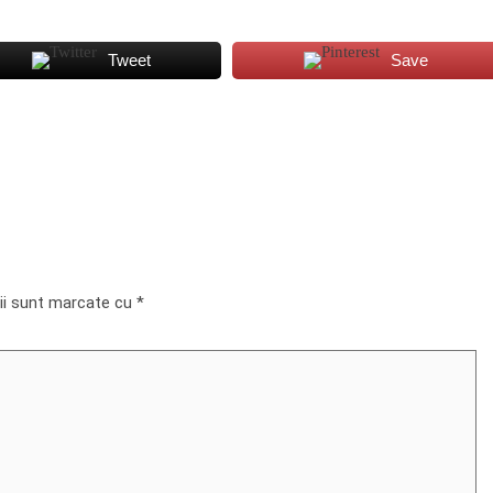
Tweet
Save
rii sunt marcate cu
*