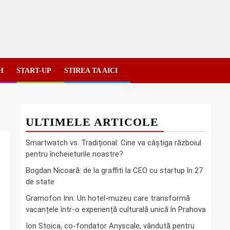
H
START-UP
STIREA TA AICI
ULTIMELE ARTICOLE
Smartwatch vs. Tradițional: Cine va câștiga războiul
pentru încheieturile noastre?
Bogdan Nicoară: de la graffiti la CEO cu startup în 27
de state
Gramofon Inn: Un hotel-muzeu care transformă
vacanțele într-o experiență culturală unică în Prahova
Ion Stoica, co-fondator Anyscale, vândută pentru