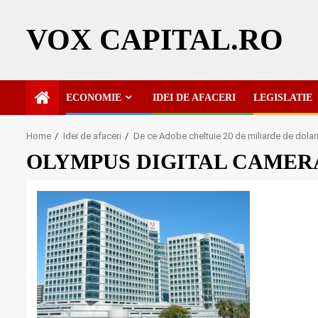
Skip
to
VOX CAPITAL.RO
content
ECONOMIE
IDEI DE AFACERI
LEGISLATIE
Home
Idei de afaceri
De ce Adobe cheltuie 20 de miliarde de dolar
OLYMPUS DIGITAL CAMER