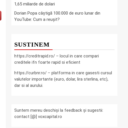
1,65 miliarde de dolari
Dorian Popa câștigă 100.000 de euro lunar din
YouTube: Cum a reușit?
SUSTINEM
https://creditrapid.ro/ – locul in care compari
creditele ifn foarte rapid si eficient
https://curbnr.ro/ – platforma in care gasesti cursul
valutelor importante (euro, dolar, lira sterlina, etc),
dar si al aurului.
Suntem mereu deschiși la feedback și sugestii:
contact [@] voxcapital.ro