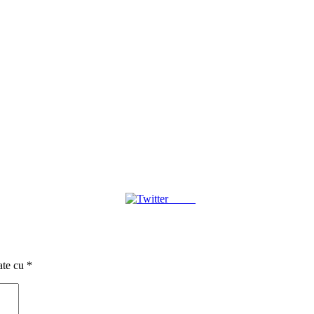
Tweet
ate cu
*