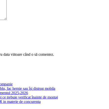
ru data viitoare când o să comentez.
 companie
lu, fac hernie sau îşi distrug mobila
samentul 2025-2026
 ce trebuie verificat înainte de montaj
R in materie de concurenta