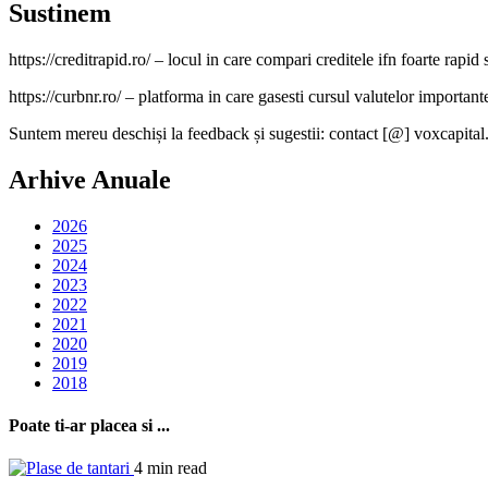
Sustinem
https://creditrapid.ro/ – locul in care compari creditele ifn foarte rapid s
https://curbnr.ro/ – platforma in care gasesti cursul valutelor importante (
Suntem mereu deschiși la feedback și sugestii: contact [@] voxcapital
Arhive Anuale
2026
2025
2024
2023
2022
2021
2020
2019
2018
Poate ti-ar placea si ...
4 min read