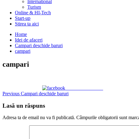
International
Turism
Online & HI-Tech
Start-up
Stirea ta aici
Home
Idei de afaceri
Campari deschide baruri
campari
campari
Share on Facebook
Continue
Previous
Campari deschide baruri
Reading
Lasă un răspuns
Adresa ta de email nu va fi publicată.
Câmpurile obligatorii sunt marc