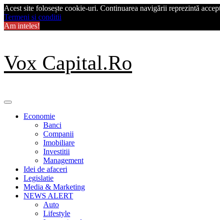
Acest site folosește cookie-uri. Continuarea navigării reprezintă acceptu
Termeni si conditii
Am inteles!
Skip
Vox Capital.Ro
to
content
Primary
Menu
Economie
Banci
Companii
Imobiliare
Investitii
Management
Idei de afaceri
Legislatie
Media & Marketing
NEWS ALERT
Auto
Lifestyle