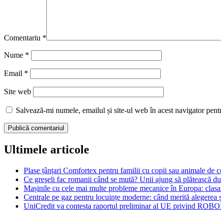
Comentariu
*
Nume
*
Email
*
Site web
Salvează-mi numele, emailul și site-ul web în acest navigator pent
Ultimele articole
Plase țânțari Comfortex pentru familii cu copii sau animale de
Ce greşeli fac romanii când se mută? Unii ajung să plătească dub
Mașinile cu cele mai multe probleme mecanice în Europa: cla
Centrale pe gaz pentru locuințe moderne: când merită alegerea și
UniCredit va contesta raportul preliminar al UE privind ROBO