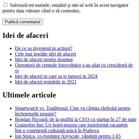
Salvează-mi numele, emailul și site-ul web în acest navigator
pentru data viitoare când o să comentez.
Idei de afaceri
De ce sa investesti in actiuni?
Cele mai insolite idei de afaceri
Idei de afaceri pentru doamne
Operatorii de centrale fotovoltaice s-au aliat cu crescătorii de
oi
Idei de afaceri in care sa te lansezi in 2024
Idei de afaceri rentabile in 2021
Ultimele articole
Smartwatch vs. Tradițional: Cine va câștiga războiul pentru
încheieturile noastre?
Bogdan Nicoară: de la graffiti la CEO cu startup în 27 de state
Gramofon Inn: Un hotel-muzeu care transformă vacanțele
într-o experiență culturală unică în Prahova
Ion Stoica, co-fondator Anyscale, vândută pentru 1,65