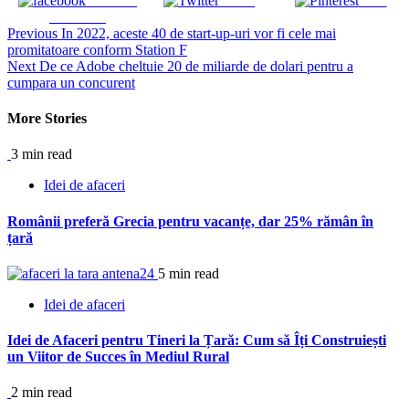
Share on
Tweet
Save
Facebook
Continue
Previous
In 2022, aceste 40 de start-up-uri vor fi cele mai
promitatoare conform Station F
Reading
Next
De ce Adobe cheltuie 20 de miliarde de dolari pentru a
cumpara un concurent
More Stories
3 min read
Idei de afaceri
Românii preferă Grecia pentru vacanțe, dar 25% rămân în
țară
5 min read
Idei de afaceri
Idei de Afaceri pentru Tineri la Țară: Cum să Îți Construiești
un Viitor de Succes în Mediul Rural
2 min read