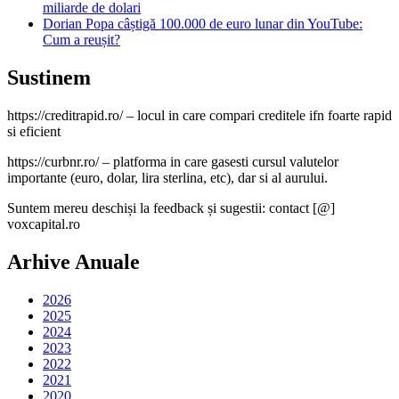
miliarde de dolari
Dorian Popa câștigă 100.000 de euro lunar din YouTube:
Cum a reușit?
Sustinem
https://creditrapid.ro/ – locul in care compari creditele ifn foarte rapid
si eficient
https://curbnr.ro/ – platforma in care gasesti cursul valutelor
importante (euro, dolar, lira sterlina, etc), dar si al aurului.
Suntem mereu deschiși la feedback și sugestii: contact [@]
voxcapital.ro
Arhive Anuale
2026
2025
2024
2023
2022
2021
2020