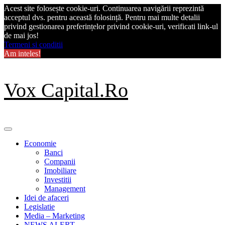
Acest site folosește cookie-uri. Continuarea navigării reprezintă
acceptul dvs. pentru această folosință. Pentru mai multe detalii
privind gestionarea preferințelor privind cookie-uri, verificati link-ul
de mai jos!
Termeni si conditii
Am inteles!
Skip
Vox Capital.Ro
to
content
Primary
Menu
Economie
Banci
Companii
Imobiliare
Investitii
Management
Idei de afaceri
Legislatie
Media – Marketing
NEWS ALERT