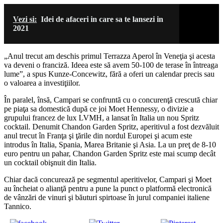
Vezi si:
Idei de afaceri in care sa te lansezi in
2021
„Anul trecut am deschis primul Terrazza Aperol în Veneţia şi acesta
va deveni o franciză. Ideea este să avem 50-100 de terase în întreaga
lume”, a spus Kunze-Concewitz, fără a oferi un calendar precis sau
o valoarea a investiţiilor.
În paralel, însă, Campari se confruntă cu o concurenţă crescută chiar
pe piaţa sa domestică după ce joi Moet Hennessy, o divizie a
grupului francez de lux LVMH, a lansat în Italia un nou Spritz
cocktail. Denumit Chandon Garden Spritz, aperitivul a fost dezvăluit
anul trecut în Franţa şi ţările din nordul Europei şi acum este
introdus în Italia, Spania, Marea Britanie şi Asia. La un preţ de 8-10
euro pentru un pahar, Chandon Garden Spritz este mai scump decât
un cocktail obişnuit din Italia.
Chiar dacă concurează pe segmentul aperitivelor, Campari şi Moet
au încheiat o alianţă pentru a pune la punct o platformă electronică
de vânzări de vinuri şi băuturi spirtoase în jurul companiei italiene
Tannico.