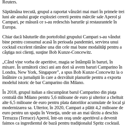
Reuters.
Săptămâna trecută, grupul a raportat vânzări mai mari în primele trei
luni ale anului graţie exploziei cererii pentru mărcile sale Aperol şi
Campari, pe măsură ce s-au redeschis barurile şi restaurantele în
Europa.
Chiar dacă băuturile din portofoliul grupului Campari s-au vândut
bine pentru consumul acasă în perioada pandemiei, servirea unui
cocktail excelent rămâne una din cele mai bune modalităţi pentru a
câştiga noi clienţi, susţine Bob Kunze-Concewitz.
„Când vine vorba de aperitive, magia se întâmplă în baruri, în
mixare. În următorii cinci ani am dori să avem baruri Camparino în
Londra, New York, Singapore”, a spus Bob Kunze-Concewitz la o
întâlnire cu jurnaliştii în care a dezvăluit planurile pentru a exporta
modelul istoric de bar Camparino din Milano.
În 2018, grupul italian a răscumpărat barul Camparino din piaţa
centrală din Milano pentru 5,6 milioane de euro şi ulterior a cheltuit
alte 6,5 milioane de euro pentru plata datoriilor acumulate de local şi
modernizarea sa. Ulterior, în 2020, Campari a plătit 4,2 milioane de
euro pentru un spaţiu în Veneţia, unde un an mai târziu a deschis
Terrazza (Terrace) Aperol, într-un oraş unde aperitivul a devenit
faimos ca ingredientul de bază pentru tradiţionalul Spritz cocktail.