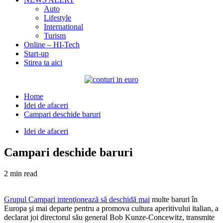
Auto
Lifestyle
International
Turism
Online – HI-Tech
Start-up
Stirea ta aici
Home
Idei de afaceri
Campari deschide baruri
Idei de afaceri
Campari deschide baruri
2 min read
Grupul Campari intenţionează să deschidă mai
multe baruri în
Europa şi mai departe pentru a promova cultura aperitivului italian, a
declarat joi directorul său general Bob Kunze-Concewitz, transmite