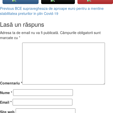
Continue
Previous
BCE supravegheaza de aproape euro pentru a mentine
stabilitatea preturilor in plin Covid-19
Reading
Lasă un răspuns
Adresa ta de email nu va fi publicată.
Câmpurile obligatorii sunt
marcate cu
*
Comentariu
*
Nume
*
Email
*
Site web