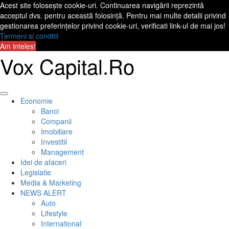
Acest site folosește cookie-uri. Continuarea navigării reprezintă
acceptul dvs. pentru această folosință. Pentru mai multe detalii privind
gestionarea preferințelor privind cookie-uri, verificati link-ul de mai jos!
Termeni si conditii
Am inteles!
Skip
Vox Capital.Ro
to
content
Primary
Economie
Menu
Banci
Companii
Imobiliare
Investitii
Management
Idei de afaceri
Legislatie
Media & Marketing
NEWS ALERT
Auto
Lifestyle
International