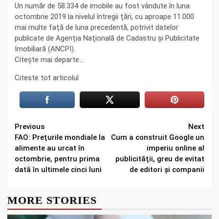
Un număr de 58.334 de imobile au fost vândute în luna
octombrie 2019 la nivelul întregii ţări, cu aproape 11.000
mai multe faţă de luna precedentă, potrivit datelor
publicate de Agenţia Naţională de Cadastru şi Publicitate
Imobiliară (ANCPI).
Citește mai departe…
Citeste tot articolul
Continue
Previous
Next
FAO: Preţurile mondiale la
Cum a construit Google un
Reading
alimente au urcat în
imperiu online al
octombrie, pentru prima
publicităţii, greu de evitat
dată în ultimele cinci luni
de editori şi companii
MORE STORIES