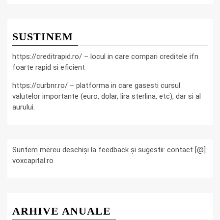
SUSTINEM
https://creditrapid.ro/ – locul in care compari creditele ifn
foarte rapid si eficient
https://curbnr.ro/ – platforma in care gasesti cursul
valutelor importante (euro, dolar, lira sterlina, etc), dar si al
aurului.
Suntem mereu deschiși la feedback și sugestii: contact [@]
voxcapital.ro
ARHIVE ANUALE