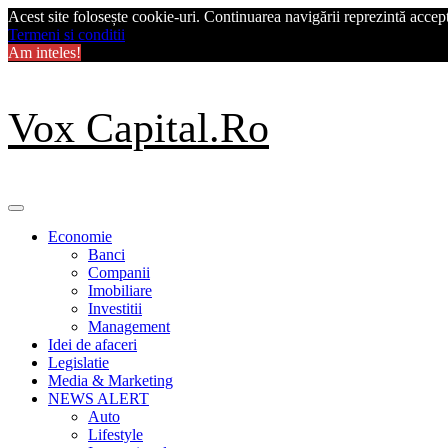
Acest site folosește cookie-uri. Continuarea navigării reprezintă acceptu
Termeni si conditii
Am inteles!
Skip
Vox Capital.Ro
to
content
Primary
Menu
Economie
Banci
Companii
Imobiliare
Investitii
Management
Idei de afaceri
Legislatie
Media & Marketing
NEWS ALERT
Auto
Lifestyle