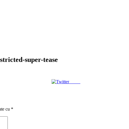
tricted-super-tease
Tweet
ate cu
*