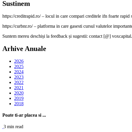
Sustinem
https://creditrapid.ro/ – locul in care compari creditele ifn foarte rapid s
https://curbnr.ro/ – platforma in care gasesti cursul valutelor importante (
Suntem mereu deschiși la feedback și sugestii: contact [@] voxcapital
Arhive Anuale
2026
2025
2024
2023
2022
2021
2020
2019
2018
Poate ti-ar placea si ...
3 min read