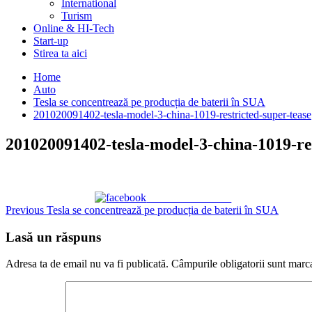
International
Turism
Online & HI-Tech
Start-up
Stirea ta aici
Home
Auto
Tesla se concentrează pe producția de baterii în SUA
201020091402-tesla-model-3-china-1019-restricted-super-tease
201020091402-tesla-model-3-china-1019-res
Share on Facebook
Continue
Previous
Tesla se concentrează pe producția de baterii în SUA
Reading
Lasă un răspuns
Adresa ta de email nu va fi publicată.
Câmpurile obligatorii sunt marc