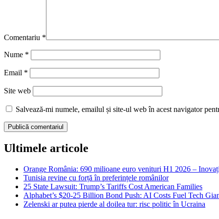
Comentariu
*
Nume
*
Email
*
Site web
Salvează-mi numele, emailul și site-ul web în acest navigator pent
Ultimele articole
Orange România: 690 milioane euro venituri H1 2026 – Inovație
Tunisia revine cu forță în preferințele românilor
25 State Lawsuit: Trump’s Tariffs Cost American Families
Alphabet’s $20-25 Billion Bond Push: AI Costs Fuel Tech Gian
Zelenski ar putea pierde al doilea tur: risc politic în Ucraina