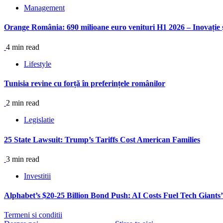
Management
Orange România: 690 milioane euro venituri H1 2026 – Inovație ș
4 min read
Lifestyle
Tunisia revine cu forță în preferințele românilor
2 min read
Legislatie
25 State Lawsuit: Trump’s Tariffs Cost American Families
3 min read
Investitii
Alphabet’s $20-25 Billion Bond Push: AI Costs Fuel Tech Giants
Termeni si conditii