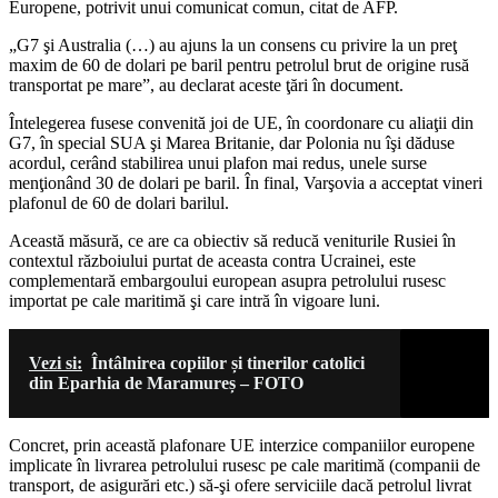
Europene, potrivit unui comunicat comun, citat de AFP.
„G7 şi Australia (…) au ajuns la un consens cu privire la un preţ
maxim de 60 de dolari pe baril pentru petrolul brut de origine rusă
transportat pe mare”, au declarat aceste ţări în document.
Întelegerea fusese convenită joi de UE, în coordonare cu aliaţii din
G7, în special SUA şi Marea Britanie, dar Polonia nu îşi dăduse
acordul, cerând stabilirea unui plafon mai redus, unele surse
menţionând 30 de dolari pe baril. În final, Varşovia a acceptat vineri
plafonul de 60 de dolari barilul.
Această măsură, ce are ca obiectiv să reducă veniturile Rusiei în
contextul războiului purtat de aceasta contra Ucrainei, este
complementară embargoului european asupra petrolului rusesc
importat pe cale maritimă şi care intră în vigoare luni.
Vezi si:
Întâlnirea copiilor și tinerilor catolici
din Eparhia de Maramureș – FOTO
Concret, prin această plafonare UE interzice companiilor europene
implicate în livrarea petrolului rusesc pe cale maritimă (companii de
transport, de asigurări etc.) să-şi ofere serviciile dacă petrolul livrat