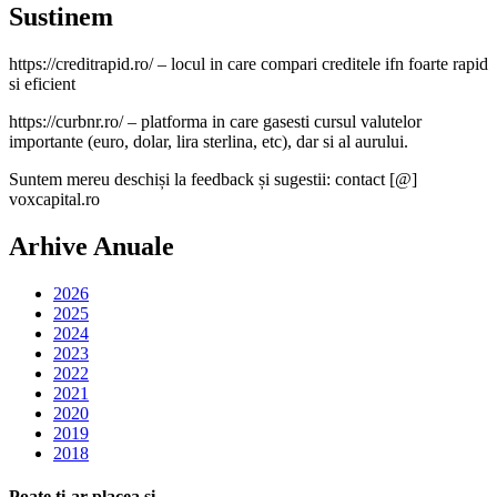
Sustinem
https://creditrapid.ro/ – locul in care compari creditele ifn foarte rapid
si eficient
https://curbnr.ro/ – platforma in care gasesti cursul valutelor
importante (euro, dolar, lira sterlina, etc), dar si al aurului.
Suntem mereu deschiși la feedback și sugestii: contact [@]
voxcapital.ro
Arhive Anuale
2026
2025
2024
2023
2022
2021
2020
2019
2018
Poate ti-ar placea si ...