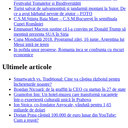
Festivalul Tomatelor şi Biodiversităţii
Turist salvat de salvamontişti şi jandarmii montani la Şuior. De
ce a avut bărbatul nevoie de ajutor – FOTO
C.S.M.Știința Baia Mare – C.S.M.București în semifinala
Cupei României
Emmanuel Macron susţine că l-a convins pe Donald Trump să
menţină prezenţa SUA în Siria
Cupa Mondială 2018. Programul zilei, 16 iunie. Argentina lui
Messi intră pe teren
In pofida unor progrese, Romania inca se confrunta cu riscuri
economice
Ultimele articole
Smartwatch vs. Tradițional: Cine va câștiga războiul pentru
încheieturile noastre?
Bogdan Nicoară: de la graffiti la CEO cu startup în 27 de state
Gramofon Inn: Un hotel-muzeu care transformă vacanțele
într-o experiență culturală unică în Prahova
Ion Stoica, co-fondator Anyscale, vândută pentru 1,65
miliarde de dolari
Dorian Popa câștigă 100.000 de euro lunar din YouTube:
Cum a reușit?