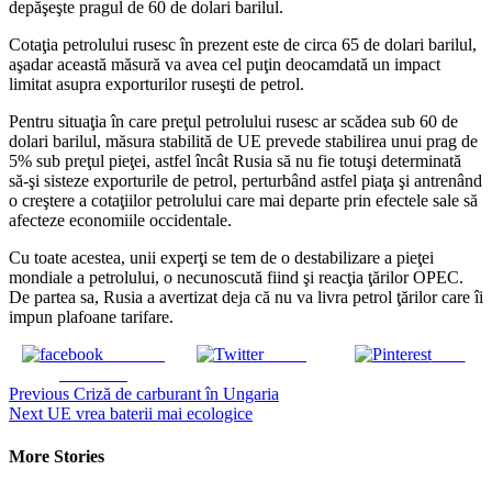
depăşeşte pragul de 60 de dolari barilul.
Cotaţia petrolului rusesc în prezent este de circa 65 de dolari barilul,
aşadar această măsură va avea cel puţin deocamdată un impact
limitat asupra exporturilor ruseşti de petrol.
Pentru situaţia în care preţul petrolului rusesc ar scădea sub 60 de
dolari barilul, măsura stabilită de UE prevede stabilirea unui prag de
5% sub preţul pieţei, astfel încât Rusia să nu fie totuşi determinată
să-şi sisteze exporturile de petrol, perturbând astfel piaţa şi antrenând
o creştere a cotaţiilor petrolului care mai departe prin efectele sale să
afecteze economiile occidentale.
Cu toate acestea, unii experţi se tem de o destabilizare a pieţei
mondiale a petrolului, o necunoscută fiind şi reacţia ţărilor OPEC.
De partea sa, Rusia a avertizat deja că nu va livra petrol ţărilor care îi
impun plafoane tarifare.
Share on
Tweet
Save
Facebook
Continue
Previous
Criză de carburant în Ungaria
Next
UE vrea baterii mai ecologice
Reading
More Stories