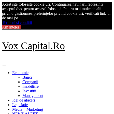
Acest site folosește cookie-uri. Continuarea navigării reprezintă
acceptul dvs. pentru această folosință. Pentru mai multe detalii
privind gestionarea preferințelor privind cookie-uri, verificati link-ul
de mai jos!
Termeni si conditii
Am inteles!
Skip
Vox Capital.Ro
to
content
Primary
Menu
Economie
Banci
Companii
Imobiliare
Investitii
Management
Idei de afaceri
Legislatie
Media – Marketing
NEWS ALERT