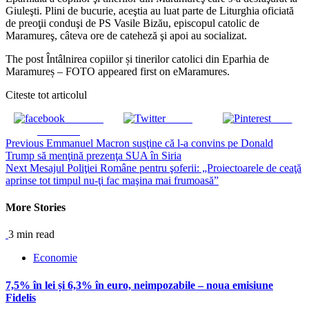
Giuleşti. Plini de bucurie, aceştia au luat parte de Liturghia oficiată
de preoţii conduşi de PS Vasile Bizău, episcopul catolic de
Maramureş, câteva ore de cateheză şi apoi au socializat.
The post Întâlnirea copiilor și tinerilor catolici din Eparhia de
Maramureș – FOTO appeared first on eMaramures.
Citeste tot articolul
Share on
Tweet
Save
Facebook
Continue
Previous
Emmanuel Macron susţine că l-a convins pe Donald
Trump să menţină prezenţa SUA în Siria
Reading
Next
Mesajul Poliţiei Române pentru şoferii: „Proiectoarele de ceaţă
aprinse tot timpul nu-ţi fac maşina mai frumoasă”
More Stories
3 min read
Economie
7,5% în lei și 6,3% în euro, neimpozabile – noua emisiune
Fidelis