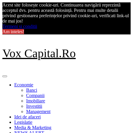
Acest site folosește cookie-uri. Continuarea navigării reprezintă
acceptul dvs. pentru această folosință. Pentru mai multe detalii
privind gestionarea preferințelor privind cookie-uri, verificati link-ul
de mai jos!
Termeni si conditii
Am inteles!
Skip
Vox Capital.Ro
to
content
Primary
Menu
Economie
Banci
Companii
Imobiliare
Investitii
Management
Idei de afaceri
Legislatie
Media & Marketing
NEWS ALERT