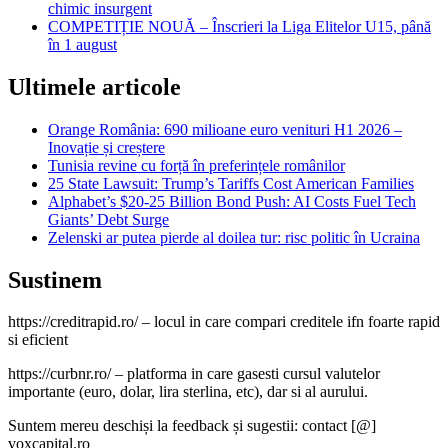
chimic insurgent
COMPETIȚIE NOUĂ – Înscrieri la Liga Elitelor U15, până
în 1 august
Ultimele articole
Orange România: 690 milioane euro venituri H1 2026 –
Inovație și creștere
Tunisia revine cu forță în preferințele românilor
25 State Lawsuit: Trump’s Tariffs Cost American Families
Alphabet’s $20-25 Billion Bond Push: AI Costs Fuel Tech
Giants’ Debt Surge
Zelenski ar putea pierde al doilea tur: risc politic în Ucraina
Sustinem
https://creditrapid.ro/ – locul in care compari creditele ifn foarte rapid
si eficient
https://curbnr.ro/ – platforma in care gasesti cursul valutelor
importante (euro, dolar, lira sterlina, etc), dar si al aurului.
Suntem mereu deschiși la feedback și sugestii: contact [@]
voxcapital.ro