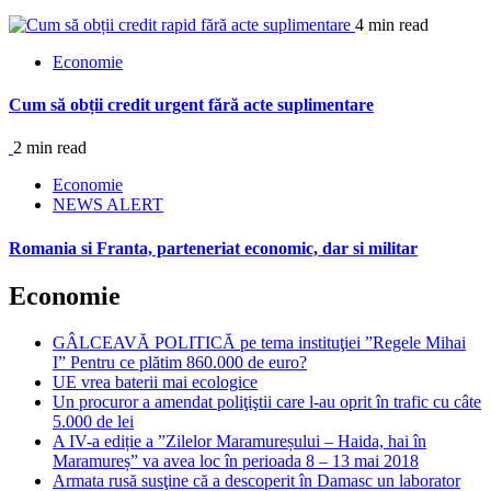
4 min read
Economie
Cum să obții credit urgent fără acte suplimentare
2 min read
Economie
NEWS ALERT
Romania si Franta, parteneriat economic, dar si militar
Economie
GÂLCEAVĂ POLITICĂ pe tema instituţiei ”Regele Mihai
I” Pentru ce plătim 860.000 de euro?
UE vrea baterii mai ecologice
Un procuror a amendat poliţiştii care l-au oprit în trafic cu câte
5.000 de lei
A IV-a ediție a ”Zilelor Maramureșului – Haida, hai în
Maramureș” va avea loc în perioada 8 – 13 mai 2018
Armata rusă susţine că a descoperit în Damasc un laborator