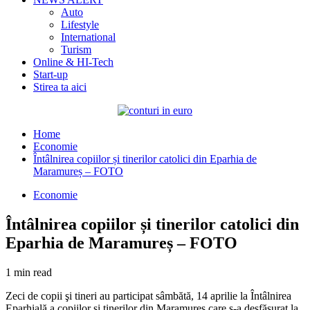
Auto
Lifestyle
International
Turism
Online & HI-Tech
Start-up
Stirea ta aici
Home
Economie
Întâlnirea copiilor și tinerilor catolici din Eparhia de
Maramureș – FOTO
Economie
Întâlnirea copiilor și tinerilor catolici din
Eparhia de Maramureș – FOTO
1 min read
Zeci de copii şi tineri au participat sâmbătă, 14 aprilie la Întâlnirea
Eparhială a copiilor şi tinerilor din Maramureş care s-a desfăşurat la